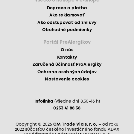
Všetko o nákupe v e-shope
Doprava a platba
Ako reklamovať
Ako odstupovať od zmluvy
Obchodné podmienky
Portál PreAlergikov
O nás
Kontakty
Zaručená účinnosť ProAlergiky
Ochrana osobných údajov
Nastavenie cookies
Infolinka
(všedné dni 8.30–16 h)
0233 41 88 38
Copyright © 2026
CM Trade Via s. r. o.
– od roku
2022 súčasťou českého investičného fondu ADAX