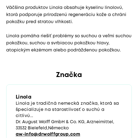
Väčšina produktov Linola obsahuje kyselinu linolovú,
ktorá podporuje prirodzenú regeneráciu kože a chráni
pokožku pred stratou vlhkosti.
Linola pomáha riešiť problémy so suchou a veľmi suchou
pokožkou, suchou a svrbiacou pokožkou hlavy,
atopickým ekzémom alebo podráždenou pokožkou.
Značka
Linola
Linola je tradičná nemecká značka, ktorá sa
špecializuje na starostlivosť o suchú a
citlivú...
Dr. August Wolff GmbH & Co. KG, Arzneimittel,
33532 Bielefeld,Německo
aw-info@drwolffgroup.com