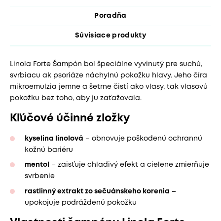
Poradňa
Súvisiace produkty
Linola Forte Šampón bol špeciálne vyvinutý pre suchú,
svrbiacu ak psoriáze náchylnú pokožku hlavy. Jeho číra
mikroemulzia jemne a šetrne čistí ako vlasy, tak vlasovú
pokožku bez toho, aby ju zaťažovala.
Kľúčové účinné zložky
kyselina linolová
– obnovuje poškodenú ochrannú
kožnú bariéru
mentol
– zaisťuje chladivý efekt a cielene zmierňuje
svrbenie
rastlinný extrakt zo sečuánskeho korenia
–
upokojuje podráždenú pokožku