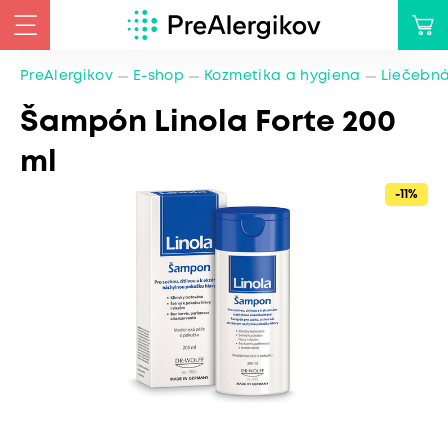
PreAlergikov
E-shop
Kozmetika a hygiena
Liečebná
Šampón Linola Forte 200
ml
-11%