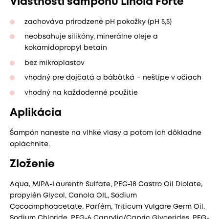
Vlastnosti šampónu Linola Forte
zachováva prirodzené pH pokožky (pH 5,5)
neobsahuje silikóny, minerálne oleje a
kokamidopropyl betain
bez mikroplastov
vhodný pre dojčatá a bábätká – neštípe v očiach
vhodný na každodenné použitie
Aplikácia
Šampón naneste na vlhké vlasy a potom ich dôkladne
opláchnite.
Zloženie
Aqua, MIPA-Laurenth Sulfate, PEG-18 Castro Oil Diolate,
propylén Glycol, Canola OIL, Sodium
Cocoamphoacetate, Parfém, Triticum Vulgare Germ Oil,
Sodium Chloride, PEG-6 Caprylic/Capric Glycerides, PEG-