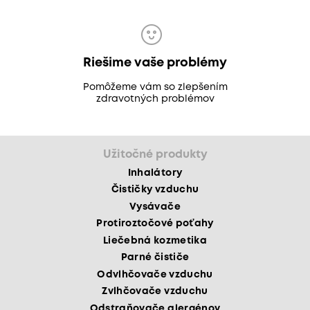
Riešime vaše problémy
Pomôžeme vám so zlepšením
zdravotných problémov
Užitočné produkty
Inhalátory
Čističky vzduchu
Vysávače
Protiroztočové poťahy
Liečebná kozmetika
Parné čističe
Odvlhčovače vzduchu
Zvlhčovače vzduchu
Odstraňovače alergénov