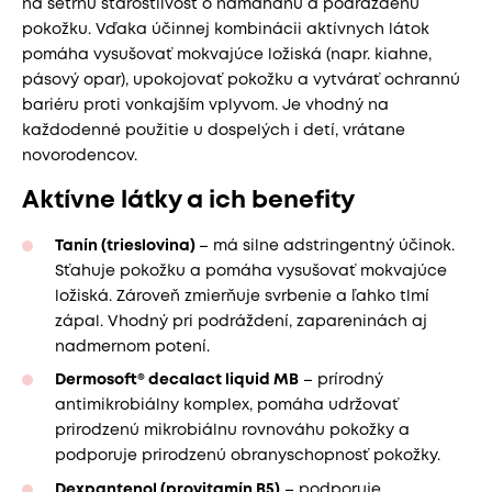
na šetrnú starostlivosť o namáhanú a podráždenú
pokožku. Vďaka účinnej kombinácii aktívnych látok
pomáha vysušovať mokvajúce ložiská (napr. kiahne,
pásový opar), upokojovať pokožku a vytvárať ochrannú
bariéru proti vonkajším vplyvom. Je vhodný na
každodenné použitie u dospelých i detí, vrátane
novorodencov.
Aktívne látky a ich benefity
Tanín (trieslovina)
– má silne adstringentný účinok.
Sťahuje pokožku a pomáha vysušovať mokvajúce
ložiská. Zároveň zmierňuje svrbenie a ľahko tlmí
zápal. Vhodný pri podráždení, zapareninách aj
nadmernom potení.
Dermosoft® decalact liquid MB
– prírodný
antimikrobiálny komplex, pomáha udržovať
prirodzenú mikrobiálnu rovnováhu pokožky a
podporuje prirodzenú obranyschopnosť pokožky.
Dexpantenol (provitamín B5)
– podporuje