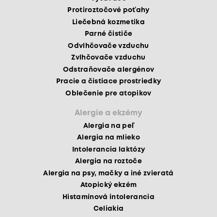
Protiroztočové poťahy
Liečebná kozmetika
Parné čističe
Odvlhčovače vzduchu
Zvlhčovače vzduchu
Odstraňovače alergénov
Pracie a čistiace prostriedky
Oblečenie pre atopikov
Alergie a ekzémy
Alergia na peľ
Alergia na mlieko
Intolerancia laktózy
Alergia na roztoče
Alergia na psy, mačky a iné zvieratá
Atopický ekzém
Histamínová intolerancia
Celiakia