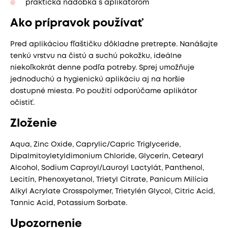
praktická nádobka s aplikátorom
Ako prípravok používať
Pred aplikáciou fľaštičku dôkladne pretrepte. Nanášajte
tenkú vrstvu na čistú a suchú pokožku, ideálne
niekoľkokrát denne podľa potreby. Sprej umožňuje
jednoduchú a hygienickú aplikáciu aj na horšie
dostupné miesta. Po použití odporúčame aplikátor
očistiť.
Zloženie
Aqua, Zinc Oxide, Caprylic/Capric Triglyceride,
Dipalmitoyletyldimonium Chloride, Glycerín, Cetearyl
Alcohol, Sodium Caproyl/Lauroyl Lactylát, Panthenol,
Lecitín, Phenoxyetanol, Trietyl Citrate, Panicum Milícia
Alkyl Acrylate Crosspolymer, Trietylén Glycol, Citric Acid,
Tannic Acid, Potassium Sorbate.
Upozornenie