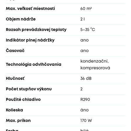
Max. veľkosť miestnosti
60 m²
Objem nádrže
2 l
Rozsah prevádzkovej teploty
5–35 °C
Indikátor plnej nádržky
ano
Časovač
ano
kondenzační,
Technológia odvlhčovania
kompresorová
Hlučnosť
36 dB
Počet stupňov výkonu
2
Použité chladivo
R290
Kolieska
áno
Max. príkon
170 W