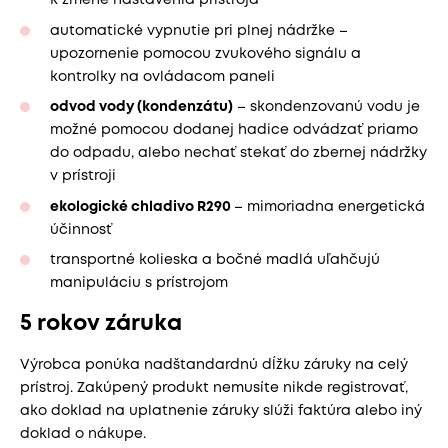
k zmene nastavenia prístroja
automatické vypnutie pri plnej nádržke –
upozornenie pomocou zvukového signálu a
kontrolky na ovládacom paneli
odvod vody (kondenzátu)
– skondenzovanú vodu je
možné pomocou dodanej hadice odvádzať priamo
do odpadu, alebo nechať stekať do zbernej nádržky
v prístroji
ekologické chladivo R290
– mimoriadna energetická
účinnosť
transportné kolieska a bočné madlá uľahčujú
manipuláciu s prístrojom
5 rokov záruka
Výrobca ponúka nadštandardnú dĺžku záruky na celý
prístroj. Zakúpený produkt nemusíte nikde registrovať,
ako doklad na uplatnenie záruky slúži faktúra alebo iný
doklad o nákupe.