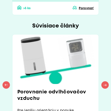
>5 ks
Porovnať
Súvisiace články
Porovnanie odvlhčovačov
vzduchu
Pre lepšiu orientáciu v ponuke