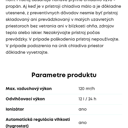
ňom. Prístroj obsahuje horľavé plynné chladivo R290 -
propán. Aj keď je v prístroji chladiva málo a je dôkladne
utesnené, z preventívnych dôvodov nesmie byť prístroj
skladovaný ani prevádzkovaný v malých uzavretých
priestoroch bez vetrania ani v blízkosti ohňa, zdrojov
tepla alebo iskier. Nezakrývajte prístroj počas
prevádzky. V prípade poškodenia prístroj nepoužívajte.
V prípade podozrenia na únik chladiva priestor
dôkladne vyvetrajte.
Parametre produktu
Max. vzduchový výkon
120 mᶟ/h
Odvlhčovací výkon
12 l / 24 h
Ionizátor
ano
Automatická regulácia vlhkosti
ano
(hygrostat)