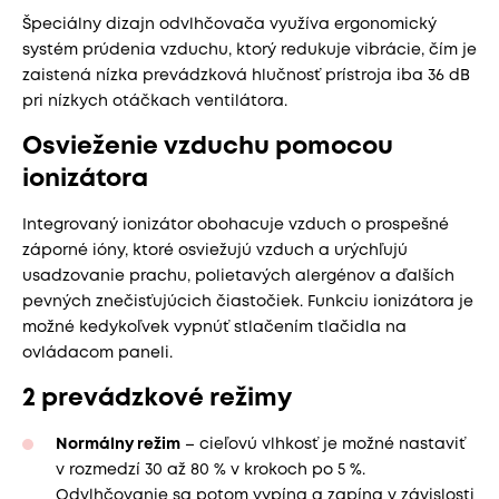
Špeciálny dizajn odvlhčovača využíva ergonomický
systém prúdenia vzduchu, ktorý redukuje vibrácie, čím je
zaistená nízka prevádzková hlučnosť prístroja iba 36 dB
pri nízkych otáčkach ventilátora.
Osvieženie vzduchu pomocou
ionizátora
Integrovaný ionizátor obohacuje vzduch o prospešné
záporné ióny, ktoré osviežujú vzduch a urýchľujú
usadzovanie prachu, polietavých alergénov a ďalších
pevných znečisťujúcich čiastočiek. Funkciu ionizátora je
možné kedykoľvek vypnúť stlačením tlačidla na
ovládacom paneli.
2 prevádzkové režimy
Normálny režim
– cieľovú vlhkosť je možné nastaviť
v rozmedzí 30 až 80 % v krokoch po 5 %.
Odvlhčovanie sa potom vypína a zapína v závislosti