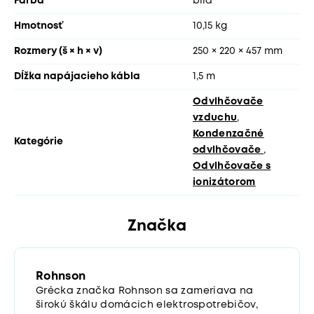
Farba
bílá
Hmotnosť
10,15 kg
Rozmery (š × h × v)
250 × 220 × 457 mm
Dĺžka napájacieho kábla
1,5 m
Odvlhčovače
vzduchu
,
Kondenzačné
Kategórie
odvlhčovače
,
Odvlhčovače s
ionizátorom
Značka
Rohnson
Grécka značka Rohnson sa zameriava na
širokú škálu domácich elektrospotrebičov,