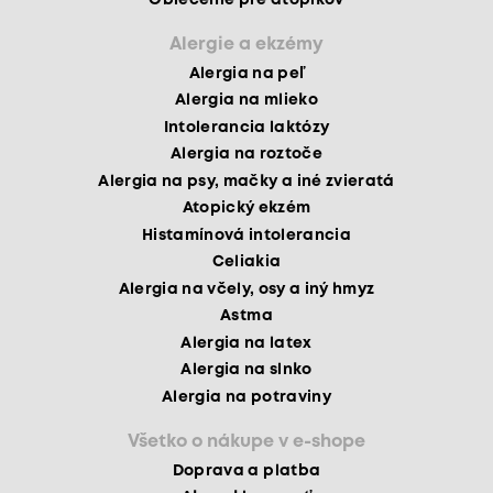
Alergie a ekzémy
Alergia na peľ
Alergia na mlieko
Intolerancia laktózy
Alergia na roztoče
Alergia na psy, mačky a iné zvieratá
Atopický ekzém
Histamínová intolerancia
Celiakia
Alergia na včely, osy a iný hmyz
Astma
Alergia na latex
Alergia na slnko
Alergia na potraviny
Všetko o nákupe v e-shope
Doprava a platba