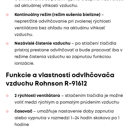
od aktuálnej vlhkosti vzduchu.
Kontinuálny režim (režim sušenia bielizne)
–
nepretržité odvlhčovanie pri zvolenej rýchlosti
ventilátora bez ohľadu na aktuálnu vlhkosť
vzduchu.
Nezávislé čistenie vzduchu
– po stlačení tlačidla
prístroj prestane odvlhčovať a bude pracovať iba v
režime čistenia vzduchu so zapnutou funkciou
ionizácie.
Funkcie a vlastnosti odvlhčovača
vzduchu Rohnson R-91612
2 rýchlosti ventilátora
– stlačením tlačidla je možné
voliť medzi rýchlym a pomalým prúdením vzduchu
časovač
– umožňuje nastavenie doby zapnutia
alebo vypnutia v rozmedzí 1–24 hodín skokovo po 1
hodine