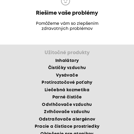
Riešime vaše problémy
Pomôžeme vám so zlepšením
zdravotných problémov
Užitočné produkty
Inhalátory
Čističky vzduchu
Vysávače
Protiroztočové poťahy
Liečebná kozmetika
Parné čističe
Odvlhčovače vzduchu
Zvlhčovače vzduchu
Odstraňovače alergénov
Pracie a čistiace prostriedky
Oblečenie pre atopikov