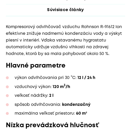
Súvisiace články
Kompresorový odvlhčovač vzduchu Rohnson R-91612 Ion
efektívne znižuje nadmernú kondenzáciu vody a výskyt
plesní v interiéri. Vďaka vstavanému hygrostatu
automaticky udržuje vzdušnú vlhkosti na zdravej
hodnote, ktorá by sa mala pohybovať okolo 50 %.
Hlavné parametre
výkon odvlhčovania pri 30 °C:
12 l / 24 h
3
vzduchový výkon:
120 m
/h
veľkosť nádržky:
2 l
spôsob odvlhčovania:
kondenzačný
maximálna veľkosť priestoru:
60 m²
Nízka prevádzková hlučnosť