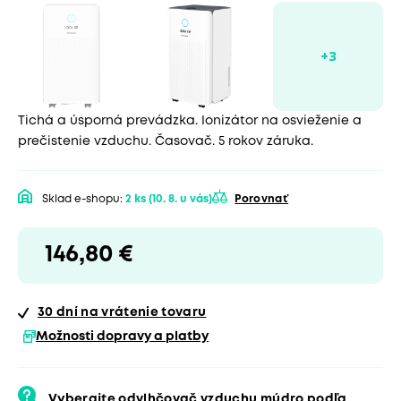
Tichá a úsporná prevádzka. Ionizátor na osvieženie a
prečistenie vzduchu. Časovač. 5 rokov záruka.
Sklad e-shopu:
2 ks
(10. 8. u vás)
Porovnať
146,80 €
30 dní
na vrátenie tovaru
Možnosti dopravy a platby
Vyberajte odvlhčovač vzduchu múdro podľa