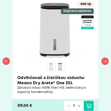
Náš tip
Doprava zadarmo
Odvlhčovač s čističkou vzduchu
Meaco Dry Arete® One 20L
Záruka 5 rokov. HEPA filter H13. Veľmi tichý a
úsporný kondenzačný...
319,00 €