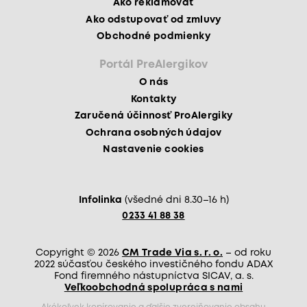
Ako reklamovať
Ako odstupovať od zmluvy
Obchodné podmienky
Portál PreAlergikov
O nás
Kontakty
Zaručená účinnosť ProAlergiky
Ochrana osobných údajov
Nastavenie cookies
Infolinka
(všedné dni 8.30–16 h)
0233 41 88 38
Copyright © 2026
CM Trade Via s. r. o.
– od roku
2022 súčasťou českého investičného fondu ADAX
Fond firemného nástupníctva SICAV, a. s.
Veľkoobchodná spolupráca s nami