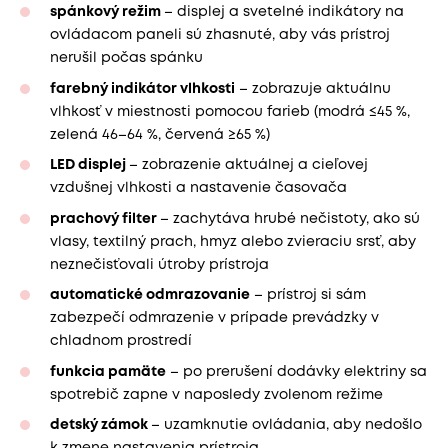
spánkový režim
– displej a svetelné indikátory na
ovládacom paneli sú zhasnuté, aby vás prístroj
nerušil počas spánku
farebný indikátor vlhkosti
– zobrazuje aktuálnu
vlhkosť v miestnosti pomocou farieb (modrá ≤45 %,
zelená 46–64 %, červená ≥65 %)
LED displej
– zobrazenie aktuálnej a cieľovej
vzdušnej vlhkosti a nastavenie časovača
prachový filter
– zachytáva hrubé nečistoty, ako sú
vlasy, textilný prach, hmyz alebo zvieraciu srsť, aby
neznečisťovali útroby prístroja
automatické odmrazovanie
– prístroj si sám
zabezpečí odmrazenie v prípade prevádzky v
chladnom prostredí
funkcia pamäte
– po prerušení dodávky elektriny sa
spotrebič zapne v naposledy zvolenom režime
detský zámok
– uzamknutie ovládania, aby nedošlo