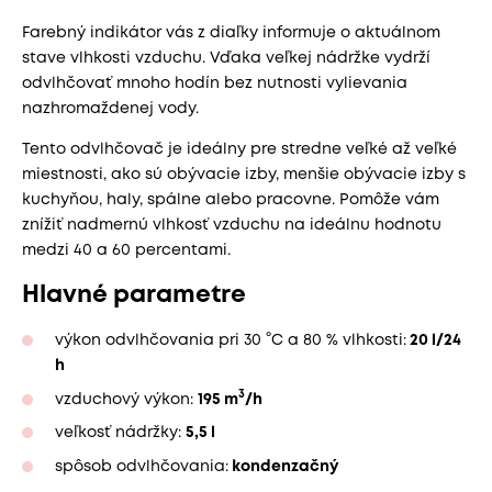
Farebný indikátor vás z diaľky informuje o aktuálnom
stave vlhkosti vzduchu. Vďaka veľkej nádržke vydrží
odvlhčovať mnoho hodín bez nutnosti vylievania
nazhromaždenej vody.
Tento odvlhčovač je ideálny pre stredne veľké až veľké
miestnosti, ako sú obývacie izby, menšie obývacie izby s
kuchyňou, haly, spálne alebo pracovne. Pomôže vám
znížiť nadmernú vlhkosť vzduchu na ideálnu hodnotu
medzi 40 a 60 percentami.
Hlavné parametre
výkon odvlhčovania pri 30 °C a 80 % vlhkosti:
20 l/24
h
3
vzduchový výkon:
195 m
/h
veľkosť nádržky:
5,5 l
spôsob odvlhčovania:
kondenzačný