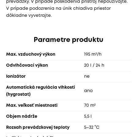
prevádzky. V prípade poškodenia prístroj nepoužívajte.
V prípade podozrenia na únik chladiva priestor
dôkladne vyvetrajte.
Parametre produktu
Max. vzduchový výkon
195 m³/h
Odvlhčovací výkon
20 l / 24 h
Ionizátor
ne
Automatická regulácia vlhkosti
ano
(hygrostat)
Max. veľkosť miestnosti
70 m²
Objem nádrže
5,5 l
Rozsah prevádzkovej teploty
5–32 °C