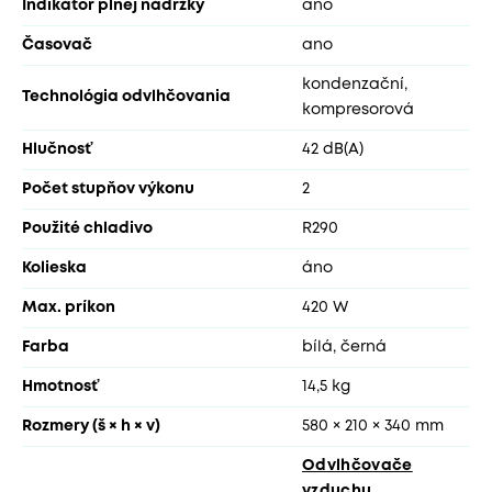
Indikátor plnej nádržky
ano
Časovač
ano
kondenzační,
Technológia odvlhčovania
kompresorová
Hlučnosť
42 dB(A)
Počet stupňov výkonu
2
Použité chladivo
R290
Kolieska
áno
Max. príkon
420 W
Farba
bílá, černá
Hmotnosť
14,5 kg
Rozmery (š × h × v)
580 × 210 × 340 mm
Odvlhčovače
vzduchu
,