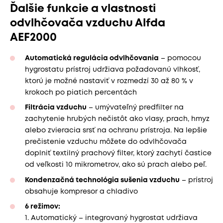
Ďalšie funkcie a vlastnosti
odvlhčovača vzduchu Alfda
AEF2000
Automatická regulácia odvlhčovania
– pomocou
hygrostatu prístroj udržiava požadovanú vlhkosť,
ktorú je možné nastaviť v rozmedzí 30 až 80 % v
krokoch po piatich percentách
Filtrácia vzduchu
– umývateľný predfilter na
zachytenie hrubých nečistôt ako vlasy, prach, hmyz
alebo zvieracia srsť na ochranu prístroja. Na lepšie
prečistenie vzduchu môžete do odvlhčovača
doplniť textilný prachový filter, ktorý zachytí častice
od veľkosti 10 mikrometrov, ako sú prach alebo peľ.
Kondenzačná technológia sušenia vzduchu
– prístroj
obsahuje kompresor a chladivo
6 režimov:
1. Automatický – integrovaný hygrostat udržiava