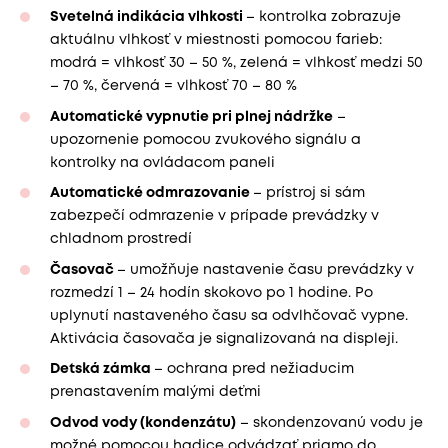
Svetelná indikácia vlhkosti
– kontrolka zobrazuje
aktuálnu vlhkosť v miestnosti pomocou farieb:
modrá = vlhkosť 30 – 50 %, zelená = vlhkosť medzi 50
– 70 %, červená = vlhkosť 70 – 80 %
Automatické vypnutie pri plnej nádržke
–
upozornenie pomocou zvukového signálu a
kontrolky na ovládacom paneli
Automatické odmrazovanie
– prístroj si sám
zabezpečí odmrazenie v prípade prevádzky v
chladnom prostredí
Časovač
– umožňuje nastavenie času prevádzky v
rozmedzí 1 – 24 hodín skokovo po 1 hodine. Po
uplynutí nastaveného času sa odvlhčovač vypne.
Aktivácia časovača je signalizovaná na displeji.
Detská zámka
– ochrana pred nežiaducim
prenastavením malými deťmi
Odvod vody (kondenzátu)
– skondenzovanú vodu je
možné pomocou hadice odvádzať priamo do