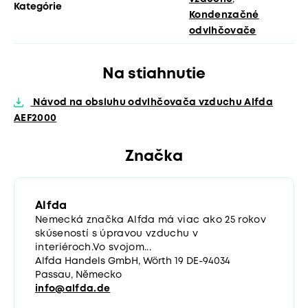
Kategórie
Kondenzačné
odvlhčovače
Na stiahnutie
Návod na obsluhu odvlhčovača vzduchu Alfda
AEF2000
Značka
Alfda
Nemecká značka Alfda má viac ako 25 rokov
skúseností s úpravou vzduchu v
interiéroch.Vo svojom...
Alfda Handels GmbH, Wörth 19 DE-94034
Passau, Německo
info@alfda.de