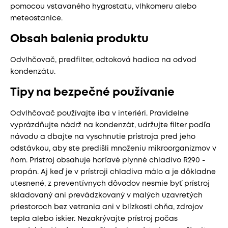
pomocou vstavaného hygrostatu, vlhkomeru alebo
meteostanice.
Obsah balenia produktu
Odvlhčovač, predfilter, odtoková hadica na odvod
kondenzátu.
Tipy na bezpečné používanie
Odvlhčovač používajte iba v interiéri. Pravidelne
vyprázdňujte nádrž na kondenzát, udržujte filter podľa
návodu a dbajte na vyschnutie prístroja pred jeho
odstávkou, aby ste predišli množeniu mikroorganizmov v
ňom. Prístroj obsahuje horľavé plynné chladivo R290 -
propán. Aj keď je v prístroji chladiva málo a je dôkladne
utesnené, z preventívnych dôvodov nesmie byť prístroj
skladovaný ani prevádzkovaný v malých uzavretých
priestoroch bez vetrania ani v blízkosti ohňa, zdrojov
tepla alebo iskier. Nezakrývajte prístroj počas