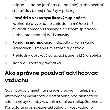
odpadu (hadica je súčasťou balenia) alebo nechať
stekať do zbernej nádržky v prístroji.
Prevádzka s externým časovým spínačom
–
zapínanie a vypínanie zariadenia môžete tiež
ovládať pomocou zásuvky s časovým spínačom
alebo inteligentnej WiFi zásuvky
Pohodlná manipulácia
– držadlo a kolieska na
jednoduchú zmenu umiestnenia prístroja
Prehľadný dotykový ovládací panel s LED displejom
Tichá a úsporná prevádzka
Ako správne používať odvlhčovač
vzduchu
Odvlhčovač umiestnite na rovný povrch, najlepšie v
uzatvorenej miestnosti v dostatočnej vzdialenosti od
stien a nábytku, aby vzduch mohol čo najlepšie prúdiť.
Kontrolujte si priebežne aktuálnu vlhkosť vzduchu