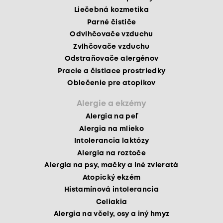
Liečebná kozmetika
Parné čističe
Odvlhčovače vzduchu
Zvlhčovače vzduchu
Odstraňovače alergénov
Pracie a čistiace prostriedky
Oblečenie pre atopikov
Alergie a ekzémy
Alergia na peľ
Alergia na mlieko
Intolerancia laktózy
Alergia na roztoče
Alergia na psy, mačky a iné zvieratá
Atopický ekzém
Histamínová intolerancia
Celiakia
Alergia na včely, osy a iný hmyz