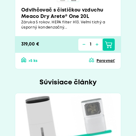
Odvlhčovač s čističkou vzduchu
Meaco Dry Arete® One 20L
Záruka 5 rokov. HEPA filter H13. Veľmi tichý a
úsporný kondenzačný...
319,00 €
>5 ks
Porovnať
Súvisiace články