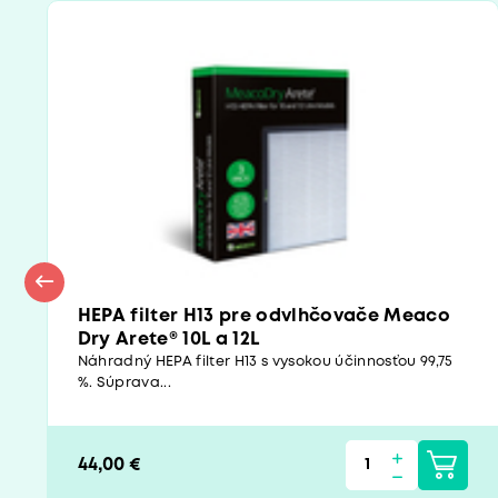
HEPA filter H13 pre odvlhčovače Meaco
Dry Arete® 10L a 12L
Náhradný HEPA filter H13 s vysokou účinnosťou 99,75
%. Súprava...
44,00 €