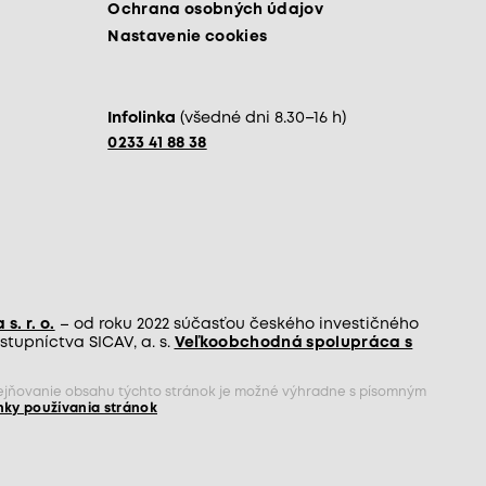
Ochrana osobných údajov
Nastavenie cookies
Infolinka
(všedné dni 8.30–16 h)
0233 41 88 38
s. r. o.
– od roku 2022 súčasťou českého investičného
tupníctva SICAV, a. s.
Veľkoobchodná spolupráca s
rejňovanie obsahu týchto stránok je možné výhradne s písomným
ky používania stránok