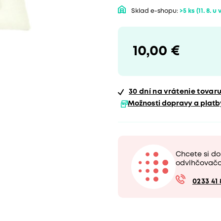
Sklad e-shopu:
>5 ks
(11. 8. u
10,00 €
30 dní
na vrátenie tovar
Možnosti dopravy a platb
Chcete si do
odvlhčovač
0233 41 