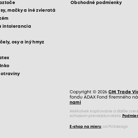
roztoče
Obchodné podmienky
psy, mačky a iné zvieratá
kzém
 intolerancia
čely, osy a iný hmyz
latex
slnko
potraviny
Copyright © 2026
CM Trade Via 
fondu ADAX Fond firemného nás
nami
Akékoľvek kopírovanie a ďalšie zve
súhlasom prevádzkovateľa.
Podmien
E-shop na mieru
od PUXdesign