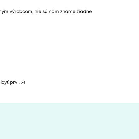
aným výrobcom, nie sú nám známe žiadne
yť prví. :-)