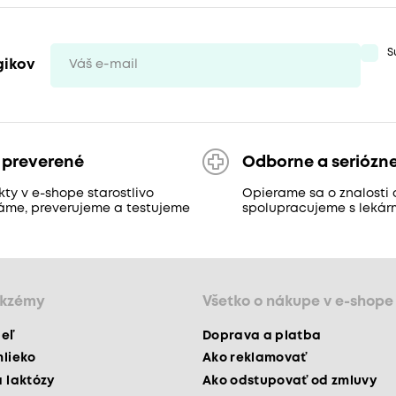
S
gikov
 preverené
Odborne a seriózn
ty v e-shope starostlivo
Opierame sa o znalosti 
áme, preverujeme a testujeme
spolupracujeme s lekár
ekzémy
Všetko o nákupe v e-shope
peľ
Doprava a platba
mlieko
Ako reklamovať
a laktózy
Ako odstupovať od zmluvy