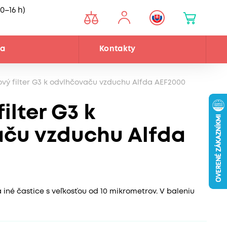
0–16 h)
ňa
Kontakty
vý filter G3 k odvlhčovaču vzduchu Alfda AEF2000
ilter G3 k
ču vzduchu Alfda
a iné častice s veľkosťou od 10 mikrometrov. V baleniu