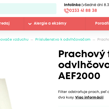
Infolinka
(všedné dni 8.3
0233 41 88 38
redaj
Alergie a ekzémy
Porad
čovače vzduchu
Príslušenstvo k odvlhčovačom
Pracho
Prachový f
odvlhčova
AEF2000
Filter odstraňuje prach, peľ 
dva kusy.
Viac informácií