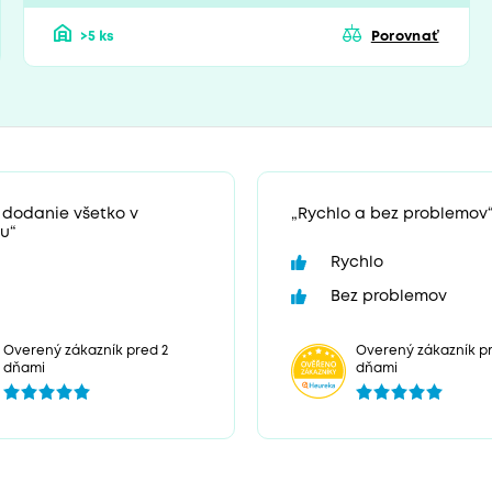
>5 ks
Porovnať
 dodanie všetko v
„Rychlo a bez problemov
u“
Rychlo
Bez problemov
Overený zákazník p
Overený zákazník pred 2
dňami
dňami