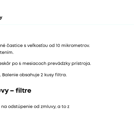
ty
vné častice s veľkosťou od 10 mikrometrov.
stením.
eskôr po 6 mesiacoch prevádzky prístroja.
0
. Balenie obsahuje 2 kusy filtra.
y – filtre
 na odstúpenie od zmluvy, a to z