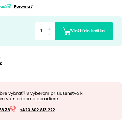
 vás)
Porovnať
Vložiť do košíka
u
y
bre vybrať? S výberom príslušenstvo k
om vám odborne poradíme.
88 38
+420 602 813 222