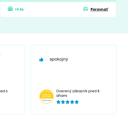
>5 ks
Porovnať
“
spokojný
red 6
Overený zákazník pred 8
dňami