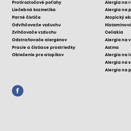
Protiroztočové poťahy
Alergia na 
Liečebná kozmetika
Alergia na 
Parné čističe
Atopický e
Odvlhčovače vzduchu
Histamínová
Zvlhčovače vzduchu
Celiakia
Odstraňovače alergénov
Alergia na v
Pracie a čistiace prostriedky
Astma
Oblečenie pre atopikov
Alergia na 
Alergia na 
Alergia na 