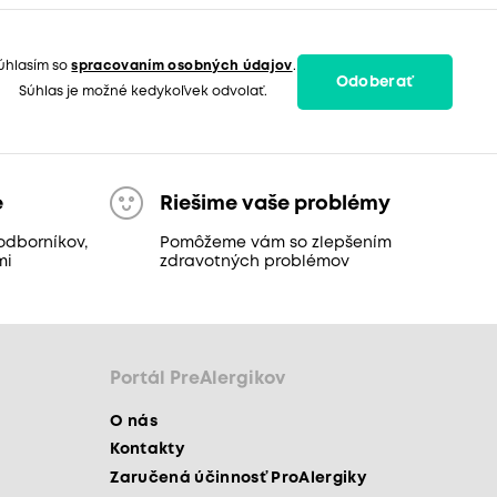
úhlasím so
spracovaním osobných údajov
.
Odoberať
Súhlas je možné kedykoľvek odvolať.
e
Riešime vaše problémy
odborníkov,
Pomôžeme vám so zlepšením
mi
zdravotných problémov
Portál PreAlergikov
O nás
Kontakty
Zaručená účinnosť ProAlergiky