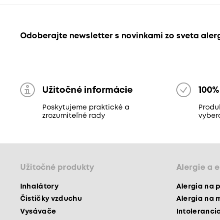
Odoberajte newsletter s novinkami zo sveta aler
Užitočné informácie
100%
Poskytujeme praktické a
Produk
zrozumiteľné rady
vyber
Užitočné produkty
Alergie a 
Inhalátory
Alergia na 
Čističky vzduchu
Alergia na 
Vysávače
Intoleranci