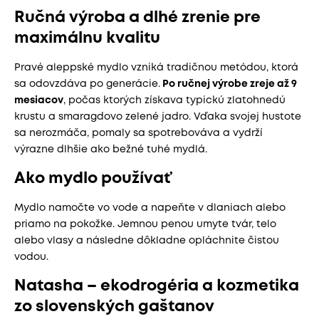
Ručná výroba a dlhé zrenie pre
maximálnu kvalitu
Pravé aleppské mydlo vzniká tradičnou metódou, ktorá
sa odovzdáva po generácie.
Po ručnej výrobe zreje až 9
mesiacov
, počas ktorých získava typickú zlatohnedú
krustu a smaragdovo zelené jadro. Vďaka svojej hustote
sa nerozmáča, pomaly sa spotrebováva a vydrží
výrazne dlhšie ako bežné tuhé mydlá.
Ako mydlo používať
Mydlo namočte vo vode a napeňte v dlaniach alebo
priamo na pokožke. Jemnou penou umyte tvár, telo
alebo vlasy a následne dôkladne opláchnite čistou
vodou.
Natasha – ekodrogéria a kozmetika
zo slovenských gaštanov