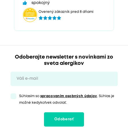
spokojný
Overený zákazník pred 8 dňami
Odoberajte newsletter s novinkami zo
sveta alergikov
Súhlasím so
spracovaním osobných údajov
. Súhlas je
možné kedykoľvek odvolať.
Odoberať