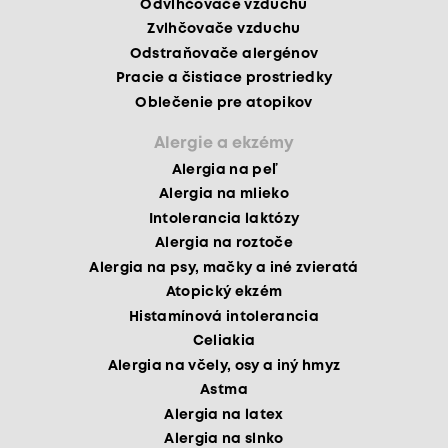
Odvlhčovače vzduchu
Zvlhčovače vzduchu
Odstraňovače alergénov
Pracie a čistiace prostriedky
Oblečenie pre atopikov
Alergie a ekzémy
Alergia na peľ
Alergia na mlieko
Intolerancia laktózy
Alergia na roztoče
Alergia na psy, mačky a iné zvieratá
Atopický ekzém
Histamínová intolerancia
Celiakia
Alergia na včely, osy a iný hmyz
Astma
Alergia na latex
Alergia na slnko