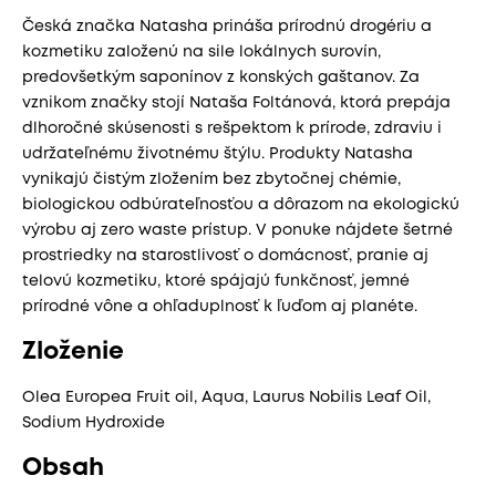
Česká značka Natasha prináša prírodnú drogériu a
kozmetiku založenú na sile lokálnych surovín,
predovšetkým saponínov z konských gaštanov. Za
vznikom značky stojí Nataša Foltánová, ktorá prepája
dlhoročné skúsenosti s rešpektom k prírode, zdraviu i
udržateľnému životnému štýlu. Produkty Natasha
vynikajú čistým zložením bez zbytočnej chémie,
biologickou odbúrateľnosťou a dôrazom na ekologickú
výrobu aj zero waste prístup. V ponuke nájdete šetrné
prostriedky na starostlivosť o domácnosť, pranie aj
telovú kozmetiku, ktoré spájajú funkčnosť, jemné
prírodné vône a ohľaduplnosť k ľuďom aj planéte.
Zloženie
Olea Europea Fruit oil, Aqua, Laurus Nobilis Leaf Oil,
Sodium Hydroxide
Obsah