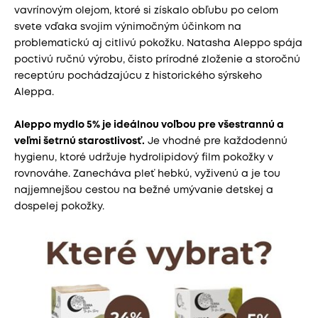
vavrínovým olejom, ktoré si získalo obľubu po celom
svete vďaka svojim výnimočným účinkom na
problematickú aj citlivú pokožku. Natasha Aleppo spája
poctivú ručnú výrobu, čisto prírodné zloženie a storočnú
receptúru pochádzajúcu z historického sýrskeho
Aleppa.
Aleppo mydlo 5% je ideálnou voľbou pre všestrannú a
veľmi šetrnú starostlivosť.
Je vhodné pre každodennú
hygienu, ktoré udržuje hydrolipidový film pokožky v
rovnováhe. Zanecháva pleť hebkú, vyživenú a je tou
najjemnejšou cestou na bežné umývanie detskej a
dospelej pokožky.