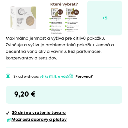
Maximálna jemnosť a výživa pre citlivú pokožku.
Zvlhčuje a vyživuje problematickú pokožku. Jemná a
decentná vôňa olív a vavrínu. Bez parfumácie,
konzervantov a tenzidov.
Sklad e-shopu:
>5 ks
(11. 8. u vás)
Porovnať
9,20 €
30 dní
na vrátenie tovaru
Možnosti dopravy a platby