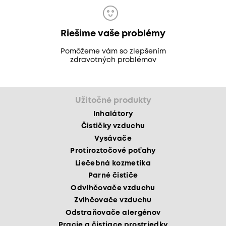
Riešime vaše problémy
Pomôžeme vám so zlepšením
zdravotných problémov
Užitočné produkty
Inhalátory
Čističky vzduchu
Vysávače
Protiroztočové poťahy
Liečebná kozmetika
Parné čističe
Odvlhčovače vzduchu
Zvlhčovače vzduchu
Odstraňovače alergénov
Pracie a čistiace prostriedky