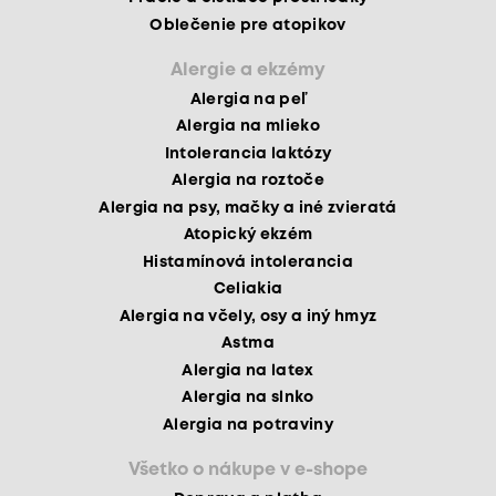
Oblečenie pre atopikov
Alergie a ekzémy
Alergia na peľ
Alergia na mlieko
Intolerancia laktózy
Alergia na roztoče
Alergia na psy, mačky a iné zvieratá
Atopický ekzém
Histamínová intolerancia
Celiakia
Alergia na včely, osy a iný hmyz
Astma
Alergia na latex
Alergia na slnko
Alergia na potraviny
Všetko o nákupe v e-shope