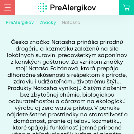
PreAlergikov
Značky
Natasha
Česká značka Natasha prináša prírodnú
drogériu a kozmetiku založenú na sile
lokálnych surovín, predovšetkým saponínov
z konských gaštanov. Za vznikom značky
stojí Nataša Foltánová, ktorá prepája
dlhoročné skúsenosti s rešpektom k prírode,
zdraviu i udržateľnému životnému štýlu.
Produkty Natasha vynikajú čistým zložením
bez zbytočnej chémie, biologickou
odbúrateľnosťou a dôrazom na ekologickú
výrobu aj zero waste prístup. V ponuke
nájdete šetrné prostriedky na starostlivosť o
domácnosť, pranie aj telovú kozmetiku,
ktoré spájajú funkčnosť, jemné prírodné