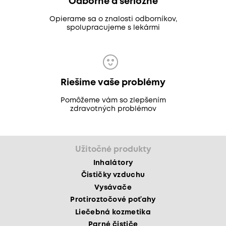
Odborne a seriózne
Opierame sa o znalosti odborníkov,
spolupracujeme s lekármi
Riešime vaše problémy
Pomôžeme vám so zlepšením
zdravotných problémov
Užitočné produkty
Inhalátory
Čističky vzduchu
Vysávače
Protiroztočové poťahy
Liečebná kozmetika
Parné čističe