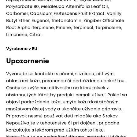
Polysorbate 80, Melaleuca Alternifolia Leaf Oil,
Carbomer, Capsicum Frutescens Fruit Extract, Vanillyl
Butyl Ether, Eugenol, Trietanolamín, Zingiber Officinale
Root Alpha-Terpinene, Pinene, Terpineol, Terpinolene,
Limonene, Citral.
Vyrobeno v EU
Upozornenie
Vyvarujte sa kontaktu s očami, sliznicou, citlivými
oblasťami kože, poranenou či podráždenou pokožkou.
Osoby so zvýšenou citlivosťou na ktorúkoľvek z
obsiahnutých látok by produkt nemali užívať. Pokiaľ sa
objaví podráždenie kože, umyte kožu dostatočným
množstvom čistej vody a ukončite užívanie prípravku.
Prípravok nesmú používať deti mladšie ako 5 rokov.
Nepoužívajte v tehotenstve či pri dojčení, prípadne
konzultujte s lekárom pred užitím tohto lieku.