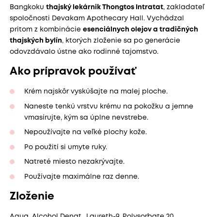
Bangkoku
thajský lekárnik Thongtos Intratat
, zakladateľ
spoločnosti Devakam Apothecary Hall. Vychádzal
pritom z kombinácie
esenciálnych olejov a tradičných
thajských bylín
, ktorých zloženie sa po generácie
odovzdávalo ústne ako rodinné tajomstvo.
Ako prípravok používať
Krém najskôr vyskúšajte na malej ploche.
Naneste tenkú vrstvu krému na pokožku a jemne
vmasírujte, kým sa úplne nevstrebe.
Nepoužívajte na veľké plochy kože.
Po použití si umyte ruky.
Natreté miesto nezakrývajte.
Používajte maximálne raz denne.
Zloženie
Aqua, Alcohol Denat., Laureth-9, Polysorbate 20,