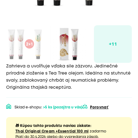
Zahrieva a uvoľňuje vďaka sile zázvoru. Jedinečné
prírodné zloženie s Tea Tree olejom. Ideálna na stuhnuté
svaly, zablokovaný chrbát aj reumatické problémy.
Originálna thajská receptúra.
Sklad e-shopu:
>5 ks
(pozajtra u vás)
Porovnať
🎁 Kúpou tohto produktu naviac získate:
Thai Original Cream +Essential 100 ml
zadarmo
Platí do 30.4.2026 alebo do vypredania zásob.