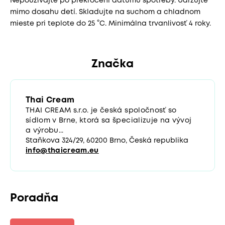
Nepoužívajte po prekročení dátumu spotreby. Udržujte
mimo dosahu detí. Skladujte na suchom a chladnom
mieste pri teplote do 25 °C. Minimálna trvanlivosť 4 roky.
Značka
Thai Cream
THAI CREAM s.r.o. je česká spoločnosť so
sídlom v Brne, ktorá sa špecializuje na vývoj
a výrobu...
Staňkova 324/29, 60200 Brno, Česká republika
info@thaicream.eu
Poradňa