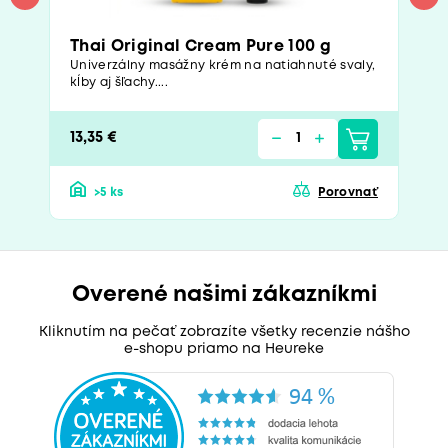
Thai Original Cream Pure 100 g
Univerzálny masážny krém na natiahnuté svaly,
kĺby aj šľachy....
13,35 €
>5 ks
Porovnať
Overené našimi zákazníkmi
Kliknutím na pečať zobrazíte všetky recenzie nášho
e-shopu priamo na Heureke