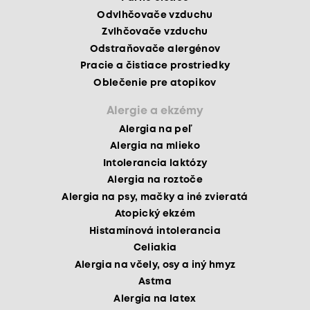
Odvlhčovače vzduchu
Zvlhčovače vzduchu
Odstraňovače alergénov
Pracie a čistiace prostriedky
Oblečenie pre atopikov
Alergie a ekzémy
Alergia na peľ
Alergia na mlieko
Intolerancia laktózy
Alergia na roztoče
Alergia na psy, mačky a iné zvieratá
Atopický ekzém
Histamínová intolerancia
Celiakia
Alergia na včely, osy a iný hmyz
Astma
Alergia na latex