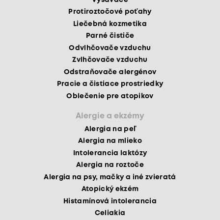
Protiroztočové poťahy
Liečebná kozmetika
Parné čističe
Odvlhčovače vzduchu
Zvlhčovače vzduchu
Odstraňovače alergénov
Pracie a čistiace prostriedky
Oblečenie pre atopikov
Alergie a ekzémy
Alergia na peľ
Alergia na mlieko
Intolerancia laktózy
Alergia na roztoče
Alergia na psy, mačky a iné zvieratá
Atopický ekzém
Histamínová intolerancia
Celiakia