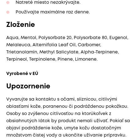
Natreté miesto nezakrývajte.
Používajte maximálne raz denne.
Zloženie
Aqua, Mentol, Polysorbate 20, Polysorbate 80, Eugenol,
Melaleuca, Alternifolia Leaf Oil, Carbomer,
Trietanolamín, Methyl Salicylate, Alpha-Terpinene,
Terpineol, Terpinolene, Pinene, Limonene.
Vyrobené v EÚ​
Upozornenie
Vyvarujte sa kontaktu s očami, sliznicou, citlivými
oblasťami kože, poranenou či podráždenou pokožkou.
Osoby so zvýšenou citlivosťou na ktorúkoľvek z
obsiahnutých látok by produkt nemali užívať. Pokiaľ sa
objaví podráždenie kože, umyte kožu dostatočným
množstvom čistej vody a ukončite užívanie prípravku.