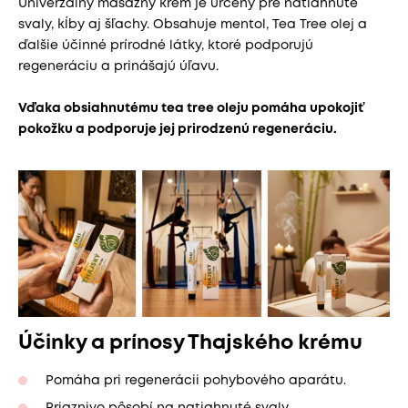
Univerzálny masážny krém je určený pre natiahnuté
svaly, kĺby aj šľachy. Obsahuje mentol, Tea Tree olej a
ďalšie účinné prírodné látky, ktoré podporujú
regeneráciu a prinášajú úľavu.
Vďaka obsiahnutému tea tree oleju pomáha upokojiť
pokožku a podporuje jej prirodzenú regeneráciu.
Účinky a prínosy Thajského krému
Pomáha pri regenerácii pohybového aparátu.