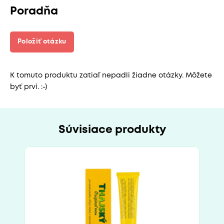
Poradňa
Položiť otázku
K tomuto produktu zatiaľ nepadli žiadne otázky. Môžete
byť prví. :-)
Súvisiace produkty