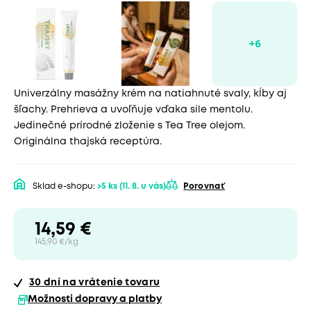
Univerzálny masážny krém na natiahnuté svaly, kĺby aj
šľachy. Prehrieva a uvoľňuje vďaka sile mentolu.
Jedinečné prírodné zloženie s Tea Tree olejom.
Originálna thajská receptúra.
Sklad e-shopu:
>5 ks
(11. 8. u vás)
Porovnať
14,59 €
145,90 €/kg
30 dní
na vrátenie tovaru
Možnosti dopravy a platby