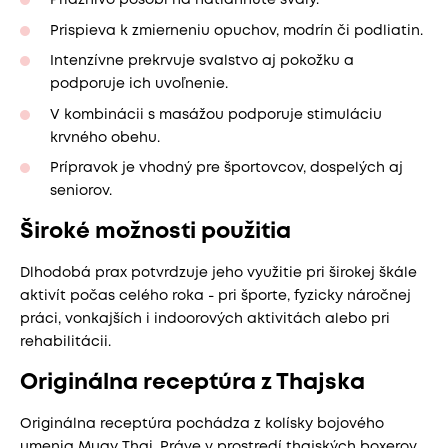
Priaznivo pôsobí na natiahnuté svaly.
Prispieva k zmierneniu opuchov, modrín či podliatin.
Intenzívne prekrvuje svalstvo aj pokožku a
podporuje ich uvoľnenie.
V kombinácii s masážou podporuje stimuláciu
krvného obehu.
Prípravok je vhodný pre športovcov, dospelých aj
seniorov.
Široké možnosti použitia
Dlhodobá prax potvrdzuje jeho využitie pri širokej škále
aktivít počas celého roka - pri športe, fyzicky náročnej
práci, vonkajších i indoorových aktivitách alebo pri
rehabilitácii.
Originálna receptúra z Thajska
Originálna receptúra pochádza z kolísky bojového
umenia Muay Thai. Práve v prostredí thajských boxerov