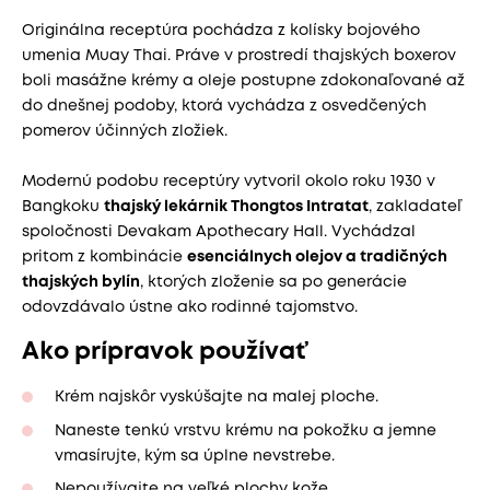
Originálna receptúra pochádza z kolísky bojového
umenia Muay Thai. Práve v prostredí thajských boxerov
boli masážne krémy a oleje postupne zdokonaľované až
do dnešnej podoby, ktorá vychádza z osvedčených
pomerov účinných zložiek.
Modernú podobu receptúry vytvoril okolo roku 1930 v
Bangkoku
thajský lekárnik Thongtos Intratat
, zakladateľ
spoločnosti Devakam Apothecary Hall. Vychádzal
pritom z kombinácie
esenciálnych olejov a tradičných
thajských bylín
, ktorých zloženie sa po generácie
odovzdávalo ústne ako rodinné tajomstvo.
Ako prípravok používať
Krém najskôr vyskúšajte na malej ploche.
Naneste tenkú vrstvu krému na pokožku a jemne
vmasírujte, kým sa úplne nevstrebe.
Nepoužívajte na veľké plochy kože.