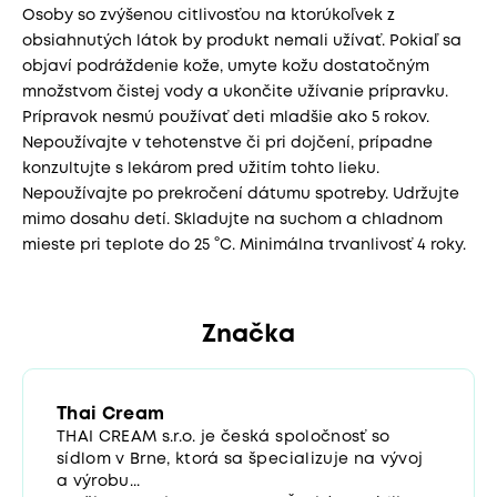
Osoby so zvýšenou citlivosťou na ktorúkoľvek z
obsiahnutých látok by produkt nemali užívať. Pokiaľ sa
objaví podráždenie kože, umyte kožu dostatočným
množstvom čistej vody a ukončite užívanie prípravku.
Prípravok nesmú používať deti mladšie ako 5 rokov.
Nepoužívajte v tehotenstve či pri dojčení, prípadne
konzultujte s lekárom pred užitím tohto lieku.
Nepoužívajte po prekročení dátumu spotreby. Udržujte
mimo dosahu detí. Skladujte na suchom a chladnom
mieste pri teplote do 25 °C. Minimálna trvanlivosť 4 roky.
Značka
Thai Cream
THAI CREAM s.r.o. je česká spoločnosť so
sídlom v Brne, ktorá sa špecializuje na vývoj
a výrobu...