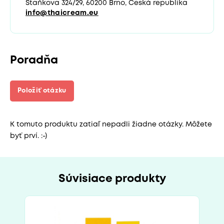
Staňkova 324/29, 60200 Brno, Česká republika
info@thaicream.eu
Poradňa
Položiť otázku
K tomuto produktu zatiaľ nepadli žiadne otázky. Môžete
byť prví. :-)
Súvisiace produkty