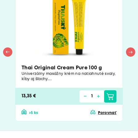
Thai Original Cream Pure 100 g
Univerzálny masážny krém na natiahnuté svaly,
kĺby aj šľachy....
13,35 €
>5 ks
Porovnať