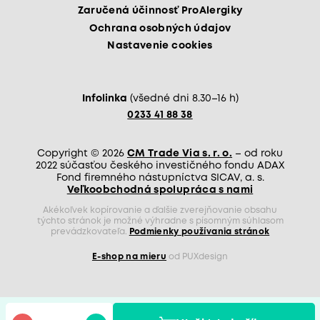
Zaručená účinnosť ProAlergiky
Ochrana osobných údajov
Nastavenie cookies
Infolinka
(všedné dni 8.30–16 h)
0233 41 88 38
Copyright © 2026
CM Trade Via s. r. o.
– od roku
2022 súčasťou českého investičného fondu ADAX
Fond firemného nástupníctva SICAV, a. s.
Veľkoobchodná spolupráca s nami
Akékoľvek kopírovanie a ďalšie zverejňovanie obsahu
týchto stránok je možné výhradne s písomným súhlasom
prevádzkovateľa.
Podmienky používania stránok
E-shop na mieru
od PUXdesign