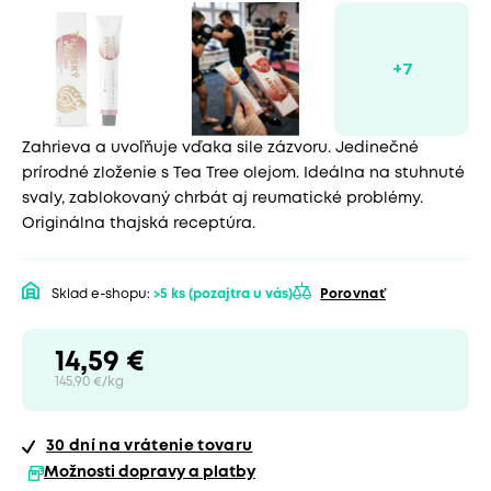
Zahrieva a uvoľňuje vďaka sile zázvoru. Jedinečné
prírodné zloženie s Tea Tree olejom. Ideálna na stuhnuté
svaly, zablokovaný chrbát aj reumatické problémy.
Originálna thajská receptúra.
Sklad e-shopu:
>5 ks
(pozajtra u vás)
Porovnať
14,59 €
145,90 €/kg
30 dní
na vrátenie tovaru
Možnosti dopravy a platby