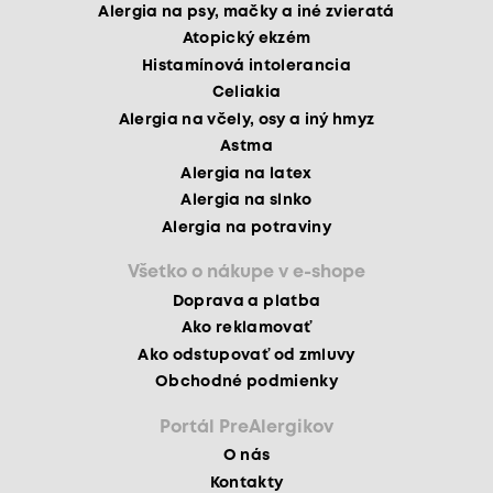
Alergia na psy, mačky a iné zvieratá
Atopický ekzém
Histamínová intolerancia
Celiakia
Alergia na včely, osy a iný hmyz
Astma
Alergia na latex
Alergia na slnko
Alergia na potraviny
Všetko o nákupe v e-shope
Doprava a platba
Ako reklamovať
Ako odstupovať od zmluvy
Obchodné podmienky
Portál PreAlergikov
O nás
Kontakty