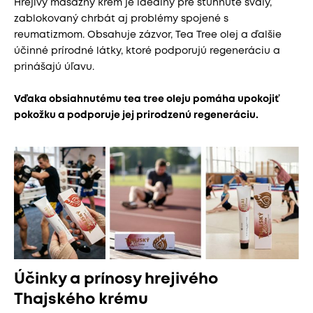
Hrejivý masážny krém je ideálny pre stuhnuté svaly,
zablokovaný chrbát aj problémy spojené s
reumatizmom. Obsahuje zázvor, Tea Tree olej a ďalšie
účinné prírodné látky, ktoré podporujú regeneráciu a
prinášajú úľavu.
Vďaka obsiahnutému tea tree oleju pomáha upokojiť
pokožku a podporuje jej prirodzenú regeneráciu.​
Účinky a prínosy hrejivého
Thajského krému