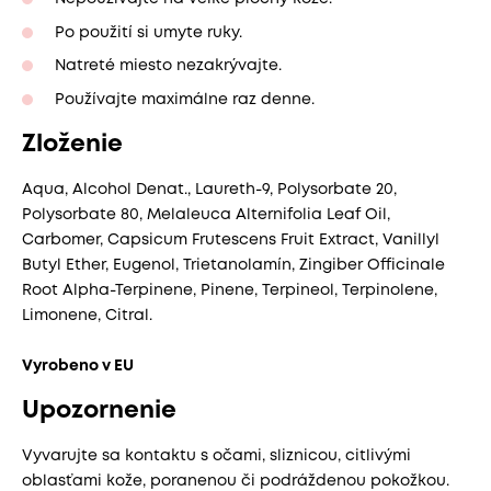
Po použití si umyte ruky.
Natreté miesto nezakrývajte.
Používajte maximálne raz denne.
Zloženie
Aqua, Alcohol Denat., Laureth-9, Polysorbate 20,
Polysorbate 80, Melaleuca Alternifolia Leaf Oil,
Carbomer, Capsicum Frutescens Fruit Extract, Vanillyl
Butyl Ether, Eugenol, Trietanolamín, Zingiber Officinale
Root Alpha-Terpinene, Pinene, Terpineol, Terpinolene,
Limonene, Citral.
Vyrobeno v EU
Upozornenie
Vyvarujte sa kontaktu s očami, sliznicou, citlivými
oblasťami kože, poranenou či podráždenou pokožkou.