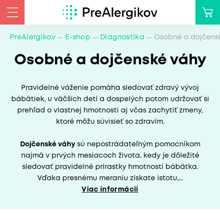
PreAlergikov
E-shop
Diagnostika
Osobné a dojčens
Osobné a dojčenské váhy
Pravidelné váženie pomáha sledovať zdravý vývoj
bábätiek, u väčších detí a dospelých potom udržovať si
prehľad o vlastnej hmotnosti aj včas zachytiť zmeny,
ktoré môžu súvisieť so zdravím.
Dojčenské váhy
sú nepostrádateľným pomocníkom
najmä v prvých mesiacoch života, kedy je dôležité
sledovať pravidelné prírastky hmotnosti bábätka.
Vďaka presnému meraniu získate istotu,...
Viac informácií