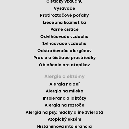
Čističky vzduchu
Vysávače
Protiroztočové poťahy
Liečebná kozmetika
Parné čističe
Odvlhčovače vzduchu
Zvlhčovače vzduchu
Odstraňovače alergénov
Pracie a čistiace prostriedky
Oblečenie pre atopikov
Alergie a ekzémy
Alergia na peľ
Alergia na mlieko
Intolerancia laktózy
Alergia na roztoče
Alergia na psy, mačky a iné zvieratá
Atopický ekzém
Histamínová intolerancia