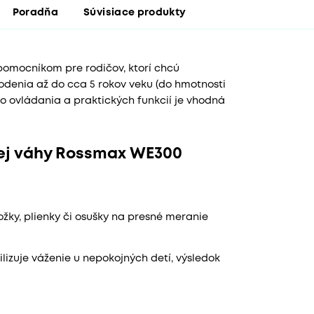
Poradňa
Súvisiace produkty
omocníkom pre rodičov, ktorí chcú
odenia až do cca 5 rokov veku (do hmotnosti
eho ovládania a praktických funkcií je vhodná
kej váhy Rossmax WE300
ky, plienky či osušky na presné meranie
izuje váženie u nepokojných detí, výsledok