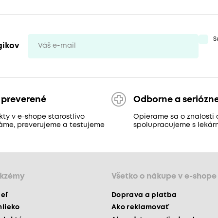
S
gikov
 preverené
Odborne a seriózn
ty v e-shope starostlivo
Opierame sa o znalosti 
áme, preverujeme a testujeme
spolupracujeme s lekár
ekzémy
Všetko o nákupe v e-shope
peľ
Doprava a platba
mlieko
Ako reklamovať