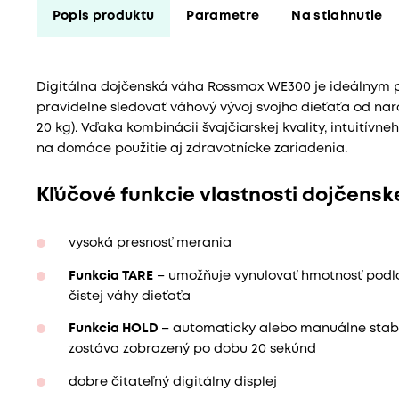
Popis produktu
Parametre
Na stiahnutie
Digitálna dojčenská váha Rossmax WE300 je ideálnym p
pravidelne sledovať váhový vývoj svojho dieťaťa od nar
20 kg). Vďaka kombinácii švajčiarskej kvality, intuitívn
na domáce použitie aj zdravotnícke zariadenia.
Kľúčové funkcie vlastnosti dojčens
vysoká presnosť merania
Funkcia TARE
– umožňuje vynulovať hmotnosť podlož
čistej váhy dieťaťa
Funkcia HOLD
– automaticky alebo manuálne stabil
zostáva zobrazený po dobu 20 sekúnd
dobre čitateľný digitálny displej