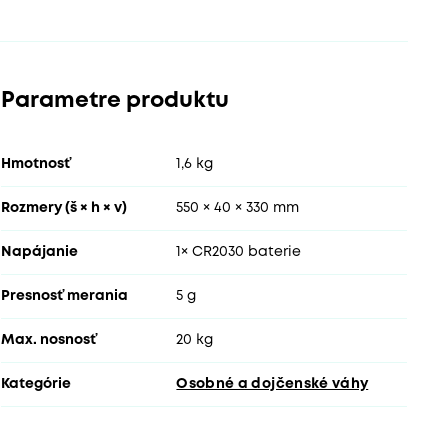
Parametre produktu
Hmotnosť
1,6 kg
Rozmery (š × h × v)
550 × 40 × 330 mm
Napájanie
1× CR2030 baterie
Presnosť merania
5 g
Max. nosnosť
20 kg
Kategórie
Osobné a dojčenské váhy