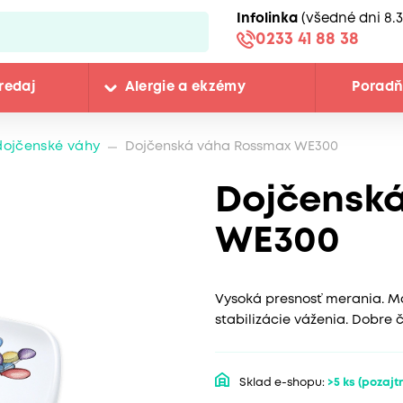
Infolinka
(všedné dni 8.3
0233 41 88 38
redaj
Alergie a ekzémy
Porad
dojčenské váhy
Dojčenská váha Rossmax WE300
Dojčensk
WE300
Vysoká presnosť merania. Ma
stabilizácie váženia. Dobre č
Sklad e-shopu:
>5 ks
(pozajtr