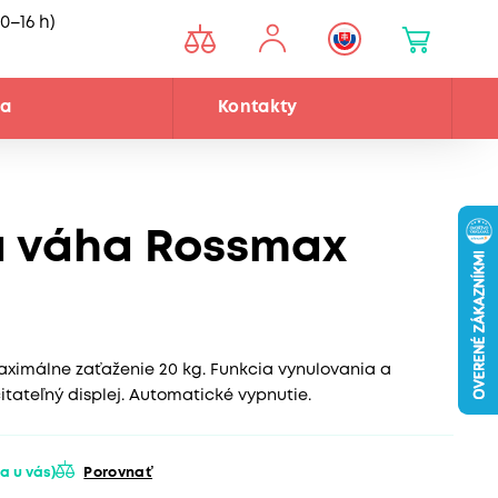
0–16 h)
ňa
Kontakty
á váha Rossmax
ximálne zaťaženie 20 kg. Funkcia vynulovania a
itateľný displej. Automatické vypnutie.
a u vás)
Porovnať