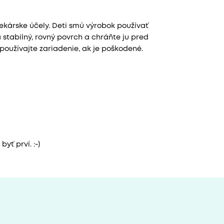
lekárske účely. Deti smú výrobok používať
stabilný, rovný povrch a chráňte ju pred
oužívajte zariadenie, ak je poškodené.
yť prví. :-)