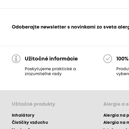
Odoberajte newsletter s novinkami zo sveta aler
Užitočné informácie
100%
Poskytujeme praktické a
Produk
zrozumiteľné rady
vyber
Užitočné produkty
Alergie a 
Inhalátory
Alergia na 
Čističky vzduchu
Alergia na 