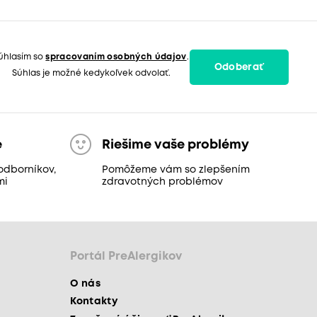
úhlasím so
spracovaním osobných údajov
.
Odoberať
Súhlas je možné kedykoľvek odvolať.
e
Riešime vaše problémy
odborníkov,
Pomôžeme vám so zlepšením
mi
zdravotných problémov
Portál PreAlergikov
O nás
Kontakty