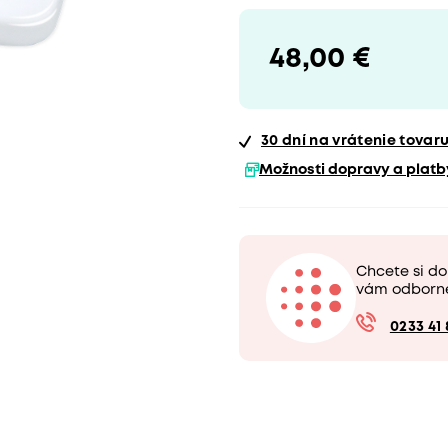
48,00 €
30 dní
na vrátenie tovar
Možnosti dopravy a platb
Chcete si d
vám odborn
0233 41 