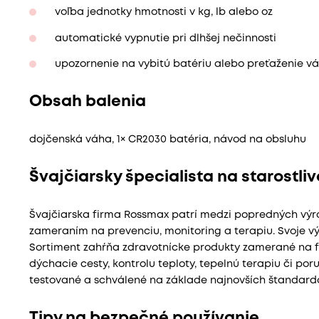
voľba jednotky hmotnosti v kg, lb alebo oz
automatické vypnutie pri dlhšej nečinnosti
upozornenie na vybitú batériu alebo preťaženie v
Obsah balenia
dojčenská váha, 1× CR2030 batéria, návod na obsluhu
Švajčiarsky špecialista na starostliv
Švajčiarska firma Rossmax patrí medzi popredných výro
zameraním na prevenciu, monitoring a terapiu. Svoje vý
Sortiment zahŕňa zdravotnícke produkty zamerané na fit
dýchacie cesty, kontrolu teploty, tepelnú terapiu či por
testované a schválené na základe najnovších štandardov
Tipy na bezpečné používanie