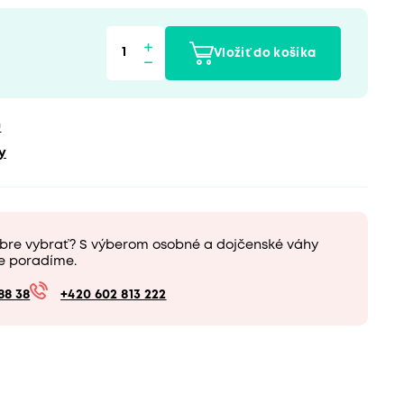
Vložiť do košíka
u
y
obre vybrať? S výberom osobné a dojčenské váhy
e poradíme.
88 38
+420 602 813 222