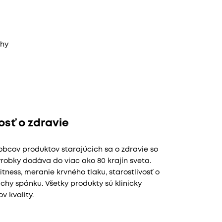
áhy
osť o zdravie
bcov produktov starajúcich sa o zdravie so
robky dodáva do viac ako 80 krajín sveta.
ness, meranie krvného tlaku, starostlivosť o
uchy spánku. Všetky produkty sú klinicky
 kvality.