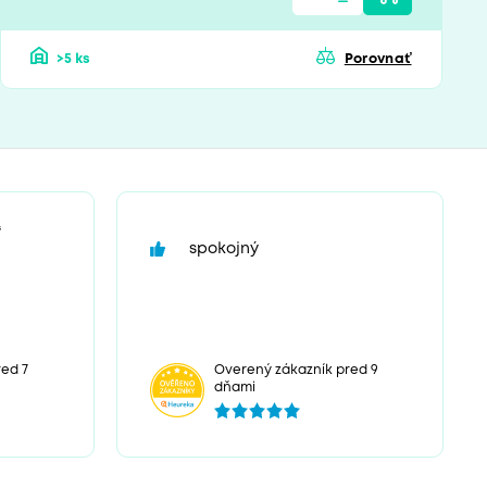
>5 ks
Porovnať
“
spokojný
ed 7
Overený zákazník pred 9
dňami