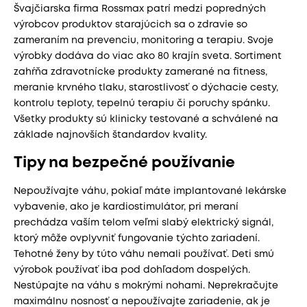
Švajčiarska firma Rossmax patrí medzi popredných
výrobcov produktov starajúcich sa o zdravie so
zameraním na prevenciu, monitoring a terapiu. Svoje
výrobky dodáva do viac ako 80 krajín sveta. Sortiment
zahŕňa zdravotnícke produkty zamerané na fitness,
meranie krvného tlaku, starostlivosť o dýchacie cesty,
kontrolu teploty, tepelnú terapiu či poruchy spánku.
Všetky produkty sú klinicky testované a schválené na
základe najnovších štandardov kvality.
Tipy na bezpečné používanie
Nepoužívajte váhu, pokiaľ máte implantované lekárske
vybavenie, ako je kardiostimulátor, pri meraní
prechádza vaším telom veľmi slabý elektrický signál,
ktorý môže ovplyvniť fungovanie týchto zariadení.
Tehotné ženy by túto váhu nemali používať. Deti smú
výrobok používať iba pod dohľadom dospelých.
Nestúpajte na váhu s mokrými nohami. Neprekračujte
maximálnu nosnosť a nepoužívajte zariadenie, ak je