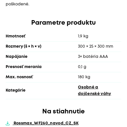
poškodené.
Parametre produktu
Hmotnosť
1,9 kg
Rozmery (š × h × v)
300 × 25 × 300 mm
Napájanie
3× batéria AAA
Presnosť merania
0,1 g
Max. nosnosť
180 kg
Osobné a
Kategórie
dojčenské váhy
Na stiahnutie
Rossmax_WF260_navod_CZ_SK