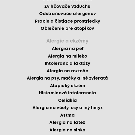
Zvlhčovače vzduchu
Odstraňovače alergénov
Pracie a čistiace prostriedky
Oblečenie pre atopikov
Alergie a ekzémy
Alergia na peľ
Alergia na mlieko
Intolerancia laktózy
Alergia na roztoče
Alergia na psy, mačky a iné zvieratá
Atopický ekzém
Histamínová intolerancia
Celiakia
Alergia na včely, osy a iný hmyz
Astma
Alergia na latex
Alergia na slnko