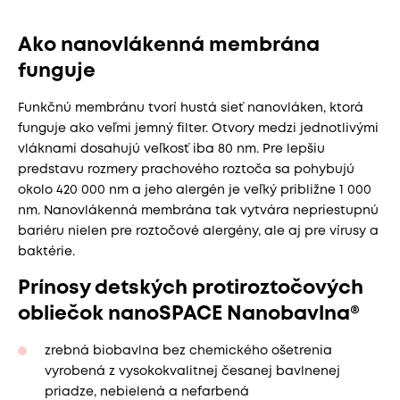
Ako nanovlákenná membrána
funguje
Funkčnú membránu tvorí hustá sieť nanovláken, ktorá
funguje ako veľmi jemný filter. Otvory medzi jednotlivými
vláknami dosahujú veľkosť iba 80 nm. Pre lepšiu
predstavu rozmery prachového roztoča sa pohybujú
okolo 420 000 nm a jeho alergén je veľký približne 1 000
nm. Nanovlákenná membrána tak vytvára nepriestupnú
bariéru nielen pre roztočové alergény, ale aj pre vírusy a
baktérie.
Prínosy detských protiroztočových
obliečok nanoSPACE Nanobavlna®
zrebná biobavlna bez chemického ošetrenia
vyrobená z vysokokvalitnej česanej bavlnenej
priadze, nebielená a nefarbená