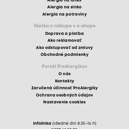
Alergia na latex
Alergia na slnko
Alergia na potraviny
Všetko o nákupe v e-shope
Doprava a platba
Ako reklamovať
Ako odstupovať od zmluvy
Obchodné podmienky
Portál PreAlergikov
O nás
Kontakty
Zaručená účinnosť ProAlergiky
Ochrana osobných údajov
Nastavenie cookies
Infolinka
(všedné dni 8.30–16 h)