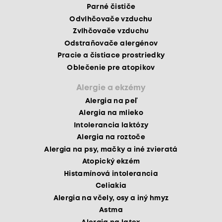
Parné čističe
Odvlhčovače vzduchu
Zvlhčovače vzduchu
Odstraňovače alergénov
Pracie a čistiace prostriedky
Oblečenie pre atopikov
Alergie a ekzémy
Alergia na peľ
Alergia na mlieko
Intolerancia laktózy
Alergia na roztoče
Alergia na psy, mačky a iné zvieratá
Atopický ekzém
Histamínová intolerancia
Celiakia
Alergia na včely, osy a iný hmyz
Astma