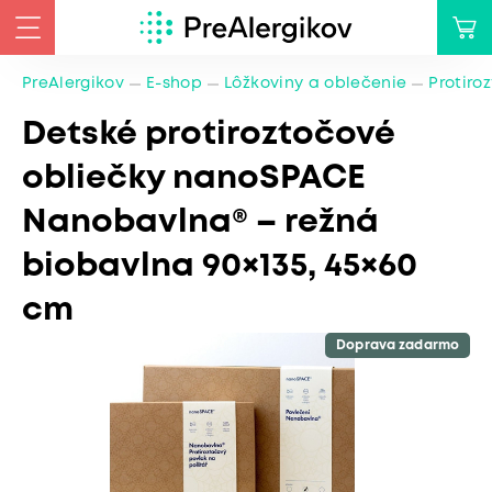
PreAlergikov
E-shop
Lôžkoviny a oblečenie
Protiro
Detské protiroztočové
obliečky nanoSPACE
Nanobavlna® – režná
biobavlna 90×135, 45×60
cm
Doprava zadarmo