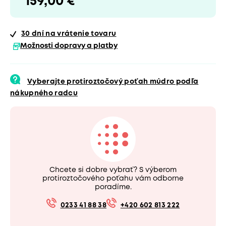
159,00 €
30 dní
na vrátenie tovaru
Možnosti dopravy a platby
Vyberajte protiroztočový poťah múdro podľa
nákupného radcu
Chcete si dobre vybrať? S výberom
protiroztočového poťahu vám odborne
poradíme.
0233 41 88 38
+420 602 813 222