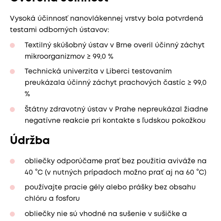
Vysoká účinnosť nanovlákennej vrstvy bola potvrdená
testami odborných ústavov:
Textilný skúšobný ústav v Brne overil účinný záchyt
mikroorganizmov ≥ 99,0 %
Technická univerzita v Liberci testovaním
preukázala účinný záchyt prachových častíc ≥ 99,0
%
Štátny zdravotný ústav v Prahe nepreukázal žiadne
negatívne reakcie pri kontakte s ľudskou pokožkou
Údržba
obliečky odporúčame prať bez použitia aviváže na
40 °C (v nutných prípadoch možno prať aj na 60 °C)
používajte pracie gély alebo prášky bez obsahu
chlóru a fosforu
obliečky nie sú vhodné na sušenie v sušičke a