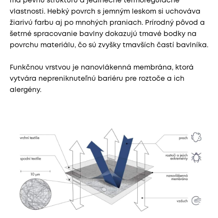
má pevnú štruktúru a jedinečné termoregulačné
vlastnosti. Hebký povrch s jemným leskom si uchováva
žiarivú farbu aj po mnohých praniach. Prírodný pôvod a
šetrné spracovanie bavlny dokazujú tmavé bodky na
povrchu materiálu, čo sú zvyšky tmavších častí bavlníka.
Funkčnou vrstvou je nanovlákenná membrána, ktorá
vytvára nepreniknuteľnú bariéru pre roztoče a ich
alergény.