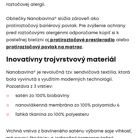
roztočovej alergii.
Obliečky Nanobavlna® slúžia zároveň ako
protiroztočový bariérový povlak. Pre zvýšenie ochrany
pred roztočovými alergénmi odporúčame kúpiť si k
posteľnej bielizni aj
protiroztočové prestieradlo
alebo
protiroztočový povlak na matrac
.
Inovatívny trojvrstvový materiál
Nanobavlna® je revolučná tzv. sendvičová textília, ktorá
bola vyvinutá s využitím moderných technológií.
Pozostáva z 3 vrstiev:
satén zo 100% biobavlny
nanovlákenná membrána zo 100% polyamidu 6
ľahká tkanina zo 100% polyesteru
Vrchná vrstva z bavlneného saténu výborne saje vlhkosť,