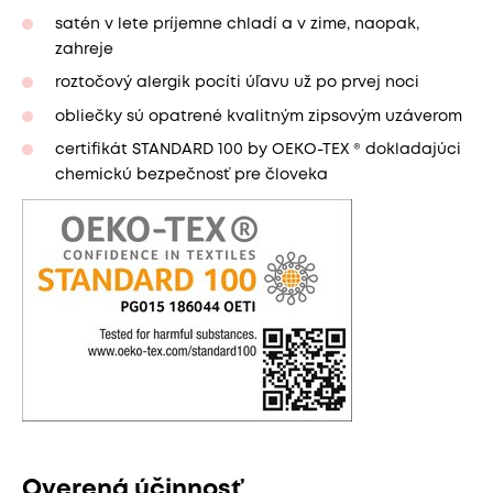
satén v lete príjemne chladí a v zime, naopak,
zahreje
roztočový alergik pocíti úľavu už po prvej noci
obliečky sú opatrené kvalitným zipsovým uzáverom
certifikát STANDARD 100 by OEKO-TEX ® dokladajúci
chemickú bezpečnosť pre človeka
Overená účinnosť