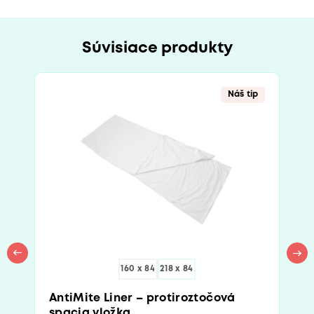
Súvisiace produkty
Náš tip
160 x 84
218 x 84
AntiMite Liner – protiroztočová
spacia vložka