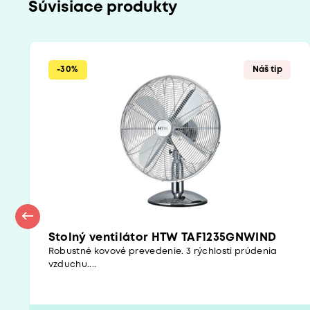
Súvisiace produkty
-30%
Náš tip
Stolný ventilátor HTW TAF1235GNWIND
Robustné kovové prevedenie. 3 rýchlosti prúdenia
vzduchu....