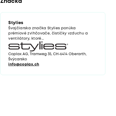
Značka
Stylies
Švajčiarska značka Stylies ponúka
prémiové zvlhčovače, čističky vzduchu a
ventilátory, ktoré...
Coplax AG, Tramweg 35, CH-6414 Oberarth,
Švýcarsko
info@coplax.ch