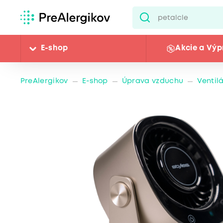
E-shop
Akcie a Výp
PreAlergikov
E-shop
Úprava vzduchu
Ventil