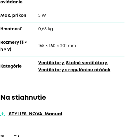
ovládanie
Max. príkon
5 W
Hmotnosť
0,65 kg
Rozmery (š ×
165 × 160 × 201 mm
h × v)
Ventilátory
,
Stolné ventilátory
,
Kategórie
Ventilátory s reguláciou otáčok
Na stiahnutie
STYLIES_NOVA_Manual