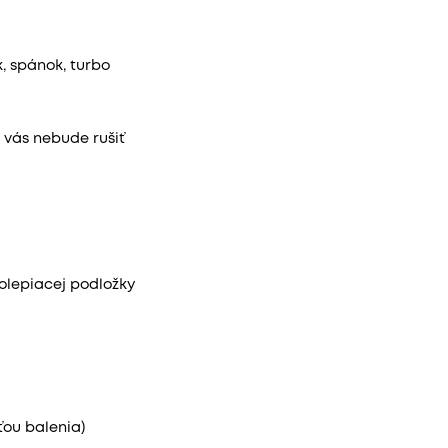
, spánok, turbo
i vás nebude rušiť
lepiacej podložky
ťou balenia)