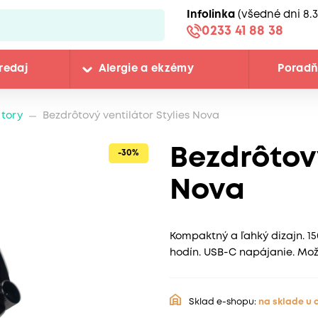
Infolinka
(všedné dni 8.3
0233 41 88 38
redaj
Alergie a ekzémy
Porad
átory
Bezdrôtový ventilátor Stylies Nova
Bezdrôtový
-30%
Nova
Kompaktný a ľahký dizajn. 15
hodín. USB-C napájanie. Mož
Sklad e-shopu:
na sklade u