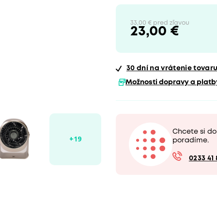
33,00 € pred zľavou
23,00 €
30 dní
na vrátenie tovar
Možnosti dopravy a platb
Chcete si d
poradíme.
0233 41 