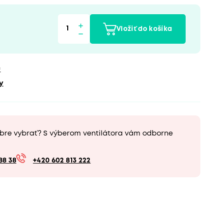
Vložiť do košíka
u
y
obre vybrať? S výberom ventilátora vám odborne
88 38
+420 602 813 222