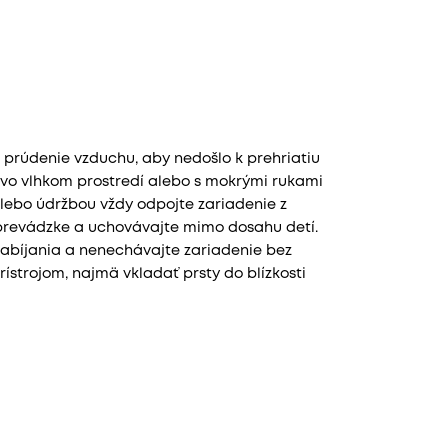
 prúdenie vzduchu, aby nedošlo k prehriatiu
y, vo vlhkom prostredí alebo s mokrými rukami
alebo údržbou vždy odpojte zariadenie z
v prevádzke a uchovávajte mimo dosahu detí.
abíjania a nenechávajte zariadenie bez
ístrojom, najmä vkladať prsty do blízkosti