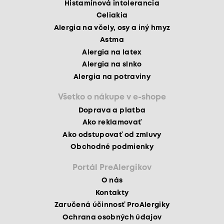
Histamínová intolerancia
Celiakia
Alergia na včely, osy a iný hmyz
Astma
Alergia na latex
Alergia na slnko
Alergia na potraviny
Všetko o nákupe v e-shope
Doprava a platba
Ako reklamovať
Ako odstupovať od zmluvy
Obchodné podmienky
Portál PreAlergikov
O nás
Kontakty
Zaručená účinnosť ProAlergiky
Ochrana osobných údajov