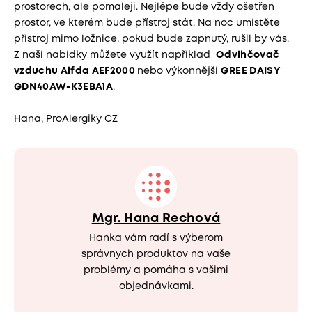
prostorech, ale pomaleji. Nejlépe bude vždy ošetřen
prostor, ve kterém bude přístroj stát. Na noc umístěte
přístroj mimo ložnice, pokud bude zapnutý, rušil by vás.
Z naší nabídky můžete využít například
Odvlhčovač
vzduchu Alfda AEF2000
nebo výkonnější
GREE DAISY
GDN40AW-K3EBA1A
.
Hana, ProAlergiky CZ
Mgr. Hana Rechová
Hanka vám radí s výberom
správnych produktov na vaše
problémy a pomáha s vašimi
objednávkami.