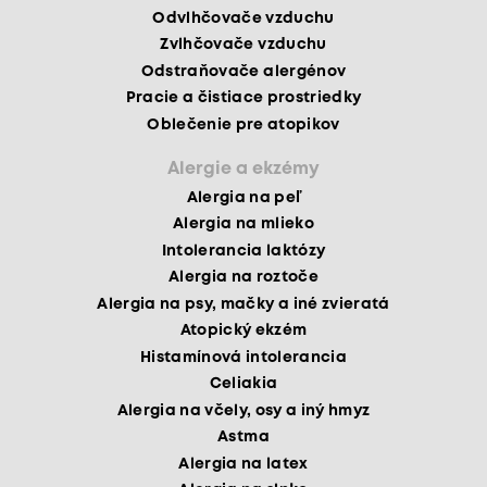
Odvlhčovače vzduchu
Zvlhčovače vzduchu
Odstraňovače alergénov
Pracie a čistiace prostriedky
Oblečenie pre atopikov
Alergie a ekzémy
Alergia na peľ
Alergia na mlieko
Intolerancia laktózy
Alergia na roztoče
Alergia na psy, mačky a iné zvieratá
Atopický ekzém
Histamínová intolerancia
Celiakia
Alergia na včely, osy a iný hmyz
Astma
Alergia na latex