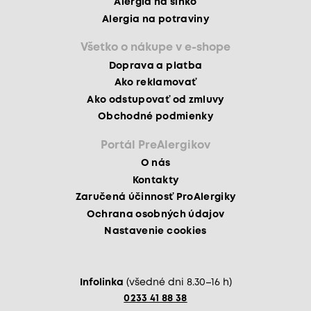
Alergia na slnko
Alergia na potraviny
Všetko o nákupe v e-shope
Doprava a platba
Ako reklamovať
Ako odstupovať od zmluvy
Obchodné podmienky
Portál PreAlergikov
O nás
Kontakty
Zaručená účinnosť ProAlergiky
Ochrana osobných údajov
Nastavenie cookies
Infolinka
(všedné dni 8.30–16 h)
0233 41 88 38