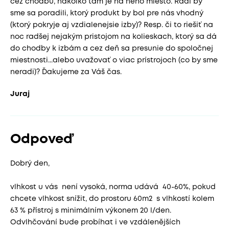
cez chodbu, nakoľko tam je na neho miesto. Radi by
sme sa poradili, ktorý produkt by bol pre nás vhodný
(ktorý pokryje aj vzdialenejsie izby)? Resp. či to riešiť na
noc radšej nejakým pristojom na kolieskach, ktorý sa dá
do chodby k izbám a cez deň sa presunie do spoločnej
miestnosti...alebo uvažovať o viac prístrojoch (co by sme
neradi)? Ďakujeme za Váš čas.
Juraj
Odpoveď
Dobrý den,
vlhkost u vás není vysoká, norma udává 40-60%, pokud
chcete vlhkost snížit, do prostoru 60m2 s vlhkostí kolem
63 % přístroj s minimálním výkonem 20 l/den.
Odvlhčování bude probíhat i ve vzdálenějších