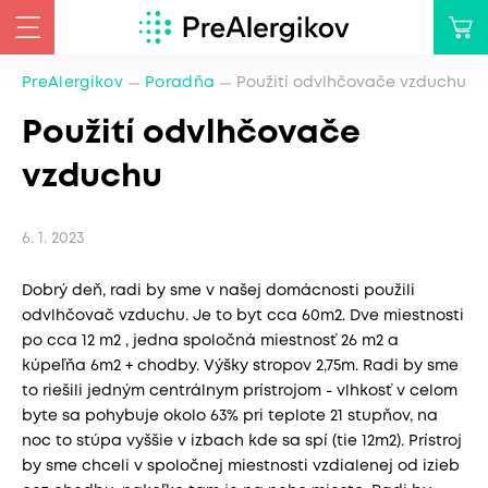
PreAlergikov
Poradňa
Použití odvlhčovače vzduchu
Použití odvlhčovače
vzduchu
6. 1. 2023
Dobrý deň, radi by sme v našej domácnosti použili
odvlhčovač vzduchu. Je to byt cca 60m2. Dve miestnosti
po cca 12 m2 , jedna spoločná miestnosť 26 m2 a
kúpeľňa 6m2 + chodby. Výšky stropov 2,75m. Radi by sme
to riešili jedným centrálnym prístrojom - vlhkosť v celom
byte sa pohybuje okolo 63% pri teplote 21 stupňov, na
noc to stúpa vyššie v izbach kde sa spí (tie 12m2). Prístroj
by sme chceli v spoločnej miestnosti vzdialenej od izieb