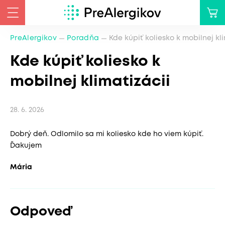
PreAlergikov
Poradňa
Kde kúpiť koliesko k mobilnej kl
Kde kúpiť koliesko k
mobilnej klimatizácii
28. 6. 2026
Dobrý deň. Odlomilo sa mi koliesko kde ho viem kúpiť.
Ďakujem
Mária
Odpoveď