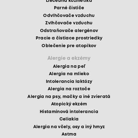
Liečebná kozmetika
Parné čističe
Odvlhčovače vzduchu
Zvlhčovače vzduchu
Odstraňovače alergénov
Pracie a čistiace prostriedky
Oblečenie pre atopikov
Alergie a ekzémy
Alergia na peľ
Alergia na mlieko
Intolerancia laktózy
Alergia na roztoče
Alergia na psy, mačky a iné zvieratá
Atopický ekzém
Histamínová intolerancia
Celiakia
Alergia na včely, osy a iný hmyz
Astma