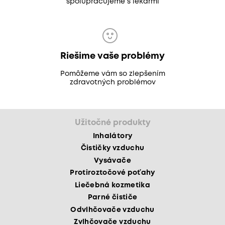
spolupracujeme s lekármi
Riešime vaše problémy
Pomôžeme vám so zlepšením
zdravotných problémov
Užitočné produkty
Inhalátory
Čističky vzduchu
Vysávače
Protiroztočové poťahy
Liečebná kozmetika
Parné čističe
Odvlhčovače vzduchu
Zvlhčovače vzduchu