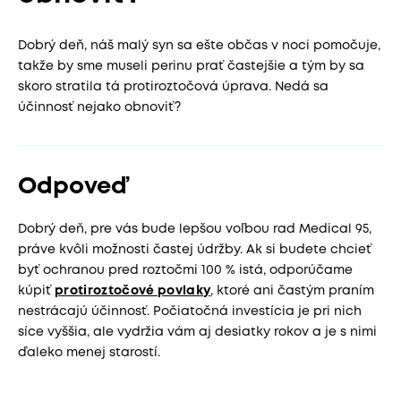
Dobrý deň, náš malý syn sa ešte občas v noci pomočuje,
takže by sme museli perinu prať častejšie a tým by sa
skoro stratila tá protiroztočová úprava. Nedá sa
účinnosť nejako obnoviť?
Odpoveď
Dobrý deň, pre vás bude lepšou voľbou rad Medical 95,
práve kvôli možnosti častej údržby. Ak si budete chcieť
byť ochranou pred roztočmi 100 % istá, odporúčame
kúpiť
protiroztočové povlaky
, ktoré ani častým praním
nestrácajú účinnosť. Počiatočná investícia je pri nich
síce vyššia, ale vydržia vám aj desiatky rokov a je s nimi
ďaleko menej starostí.