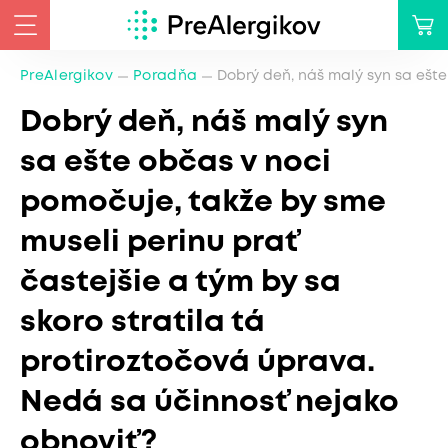
PreAlergikov
Poradňa
Dobrý deň, náš malý syn sa ešte
Dobrý deň, náš malý syn
sa ešte občas v noci
pomočuje, takže by sme
museli perinu prať
častejšie a tým by sa
skoro stratila tá
protiroztočová úprava.
Nedá sa účinnosť nejako
obnoviť?