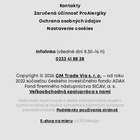
Kontakty
Zaručená účinnosť ProAlergiky
Ochrana osobných údajov
Nastavenie cookies
Infolinka
(všedné dni 8.30–16 h)
0233 41 88 38
Copyright © 2026
CM Trade Via s. r. o.
– od roku
2022 súčasťou českého investičného fondu ADAX
Fond firemného nástupníctva SICAV, a. s.
Veľkoobchodná spolupráca s nami
Akékoľvek kopírovanie a ďalšie zverejňovanie obsahu
týchto stránok je možné výhradne s písomným súhlasom
prevádzkovateľa.
Podmienky používania stránok
E-shop na mieru
od PUXdesign