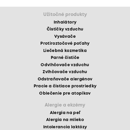
Užitočné produkty
Inhalátory
Čističky vzduchu
Vysávače
Protiroztočové poťahy
Liečebná kozmetika
Parné čističe
Odvlhčovače vzduchu
Zvlhčovače vzduchu
Odstraňovače alergénov
Pracie a čistiace prostriedky
Oblečenie pre atopikov
Alergie a ekzémy
Alergia na peľ
Alergia na mlieko
Intolerancia laktózy