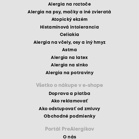
Alergia na roztoče
Alergia na psy, mačky a iné zvieratá
Atopický ekzém
Histamínová intolerancia
Celiakia
Alergia na včely, osy a iný hmyz
Astma
Alergia na latex
Alergia na slnko
Alergia na potraviny
Všetko o nákupe v e-shope
Doprava a platba
Ako reklamovať
Ako odstupovať od zmluvy
Obchodné podmienky
Portál PreAlergikov
O nás