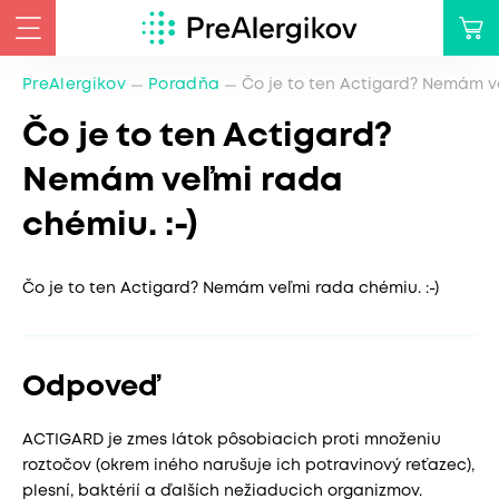
PreAlergikov
Poradňa
Čo je to ten Actigard? Nemám ve
Čo je to ten Actigard?
Nemám veľmi rada
chémiu. :-)
Čo je to ten Actigard? Nemám veľmi rada chémiu. :-)
Odpoveď
ACTIGARD je zmes látok pôsobiacich proti množeniu
roztočov (okrem iného narušuje ich potravinový reťazec),
plesní, baktérií a ďalších nežiaducich organizmov.