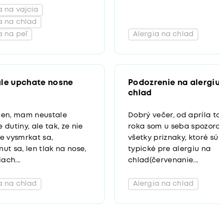
a na vajcia
a na chlad
a na peľ
Alergia na chlad
le upchate nosne
Podozrenie na alergi
chlad
den, mam neustale
Dobrý večer, od apríla t
 dutiny, ale tak, ze nie
roka som u seba spozor
e vysmrkat sa,
všetky priznaky, ktoré sú
ut sa, len tlak na nose,
typické pre alergiu na
iach...
chlad(červenanie...
a na chlad
Alergia na chlad