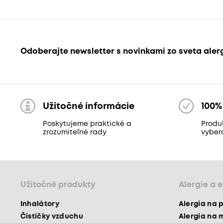
Odoberajte newsletter s novinkami zo sveta aler
Užitočné informácie
100%
Poskytujeme praktické a
Produk
zrozumiteľné rady
vyber
Užitočné produkty
Alergie a 
Inhalátory
Alergia na 
Čističky vzduchu
Alergia na 