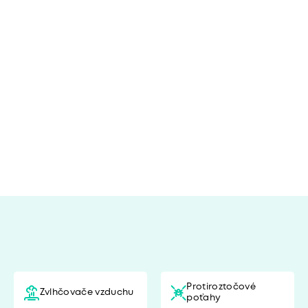
ú
Protiroztočové
Zvlhčovače vzduchu
poťahy