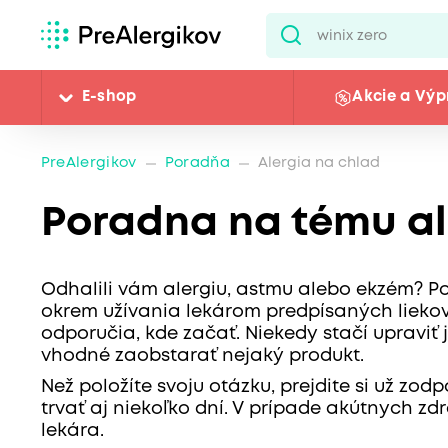
E-shop
Akcie a Výp
PreAlergikov
Poradňa
Alergia na chlad
Poradna na tému al
Odhalili vám alergiu, astmu alebo ekzém? P
okrem užívania lekárom predpísaných liekov.
odporučia, kde začať. Niekedy stačí upraviť j
vhodné zaobstarať nejaký produkt.
Než položíte svoju otázku, prejdite si už z
trvať aj niekoľko dní. V prípade akútnych z
lekára.