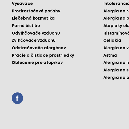
Vysávače
Intoleranci
Protiroztočové poťahy
Alergia na 
Liečebná kozmetika
Alergia na 
Parné čističe
Atopický e
Odvlhčovače vzduchu
Histamínová
Zvlhčovače vzduchu
Celiakia
Odstraňovače alergénov
Alergia na v
Pracie a čistiace prostriedky
Astma
Oblečenie pre atopikov
Alergia na 
Alergia na 
Alergia na 