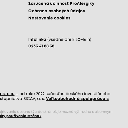
Zaručená účinnosť ProAlergiky
Ochrana osobných údajov
Nastavenie cookies
Infolinka
(všedné dni 8.30–16 h)
0233 41 88 38
s. r. o.
– od roku 2022 súčasťou českého investičného
tupníctva SICAV, a. s.
Veľkoobchodná spolupráca s
rejňovanie obsahu týchto stránok je možné výhradne s písomným
ky používania stránok