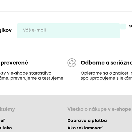
S
gikov
 preverené
Odborne a seriózn
ty v e-shope starostlivo
Opierame sa o znalosti 
áme, preverujeme a testujeme
spolupracujeme s lekár
ekzémy
Všetko o nákupe v e-shope
peľ
Doprava a platba
mlieko
Ako reklamovať