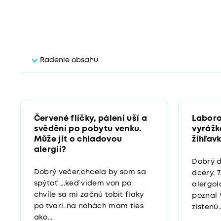
Radenie obsahu
Červené flíčky, pálení uší a
Labora
svědění po pobytu venku.
vyrážk
Může jít o chladovou
žihľav
alergii?
Dobrý 
Dobrý večer,chcela by som sa
dcéry, 7
spýtať ,..keď videm von po
alergol
chvíle sa mi začnú tobit flaky
poznal 
po tvari..na nohách mam ties
zistenú..
ako...