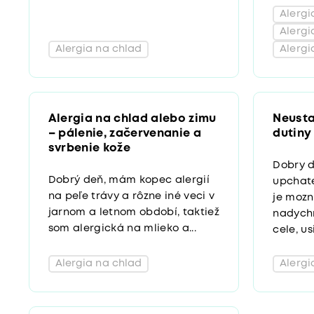
Alergi
Alergi
Alergia na chlad
Alergi
Alergia na chlad alebo zimu
Neusta
– pálenie, začervenanie a
dutiny
svrbenie kože
Dobry 
Dobrý deň, mám kopec alergií
upchate
na peľe trávy a rôzne iné veci v
je mozn
jarnom a letnom období, taktiež
nadychn
som alergická na mlieko a...
cele, us
Alergia na chlad
Alergi