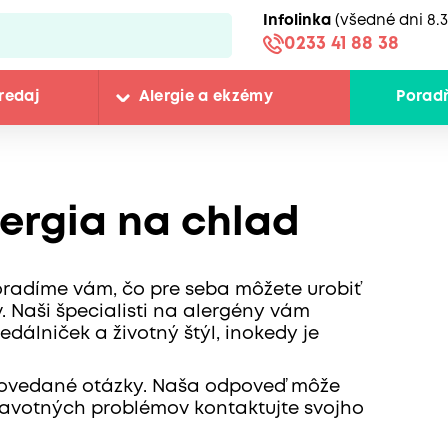
Infolinka
(všedné dni 8.3
0233 41 88 38
redaj
Alergie a ekzémy
Porad
ergia na chlad
oradíme vám, čo pre seba môžete urobiť
 Naši špecialisti na alergény vám
edálniček a životný štýl, inokedy je
odpovedané otázky. Naša odpoveď môže
dravotných problémov kontaktujte svojho