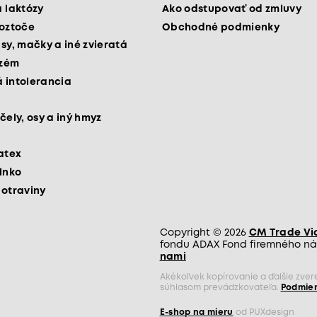
a laktózy
Ako odstupovať od zmluvy
roztoče
Obchodné podmienky
psy, mačky a iné zvieratá
kzém
 intolerancia
čely, osy a iný hmyz
latex
slnko
potraviny
Copyright © 2026
CM Trade Via 
fondu ADAX Fond firemného nás
nami
Akékoľvek kopírovanie a ďalšie zve
súhlasom prevádzkovateľa.
Podmien
E-shop na mieru
od PUXdesign