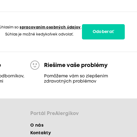
úhlasím so
spracovaním osobných údajov
.
Odoberať
Súhlas je možné kedykoľvek odvolať.
e
Riešime vaše problémy
odborníkov,
Pomôžeme vám so zlepšením
mi
zdravotných problémov
Portál PreAlergikov
O nás
Kontakty