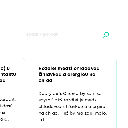
a) u
Rozdiel medzi chladovou
ontaktu
žihľavkou a alergiou na
nou
chlad
Dobrý deň. Chcela by som sa
oradiť.
spýtať, aký rozdiel je medzi
l dosť
chladovou žihľavkou a alergiiu
 si
na chlad. Tiež by ma zaujímalo,
ak...
od...