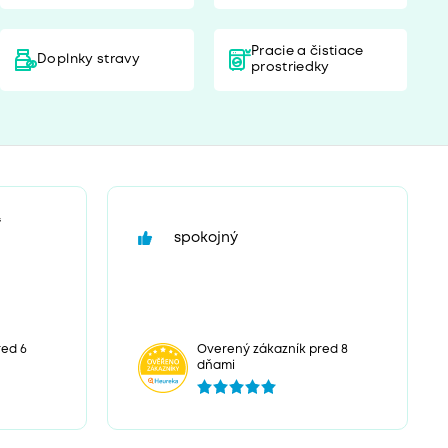
Pracie a čistiace
Doplnky stravy
prostriedky
“
spokojný
red 6
Overený zákazník pred 8
dňami