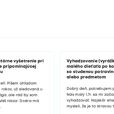
tórne vyšetrenie pri
Vyhadzovanie (vyrážk
e pripomínajúcej
malého dieťaťa po k
ku
so studenou potravi
alebo predmetom
deň. Píšem ohľadom
Dobrý deň, potrebujem p
. rokov, už sledovaná u
Nás malý 1,7r. sa mi zača
óga, ale rád by som
vyhadzovať. Najskôr sme
Váš názor. Dcéra má
mysleli, že je to stravou t
.