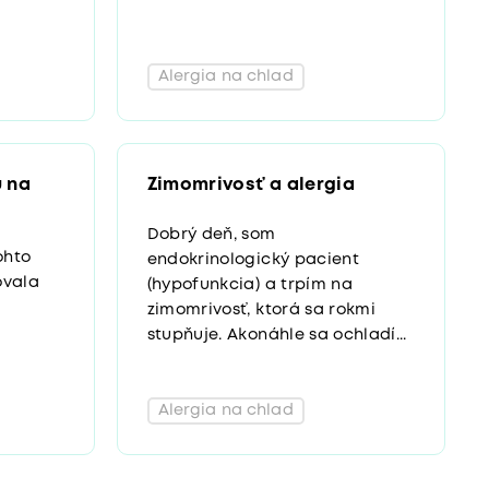
Alergia na chlad
u na
Zimomrivosť a alergia
Dobrý deň, som
ohto
endokrinologický pacient
ovala
(hypofunkcia) a trpím na
zimomrivosť, ktorá sa rokmi
stupňuje. Akonáhle sa ochladí...
Alergia na chlad