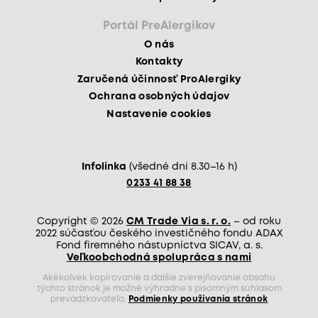
Portál PreAlergikov
O nás
Kontakty
Zaručená účinnosť ProAlergiky
Ochrana osobných údajov
Nastavenie cookies
Infolinka
(všedné dni 8.30–16 h)
0233 41 88 38
Copyright © 2026
CM Trade Via s. r. o.
– od roku
2022 súčasťou českého investičného fondu ADAX
Fond firemného nástupníctva SICAV, a. s.
Veľkoobchodná spolupráca s nami
Akékoľvek kopírovanie a ďalšie zverejňovanie obsahu
týchto stránok je možné výhradne s písomným súhlasom
prevádzkovateľa.
Podmienky používania stránok