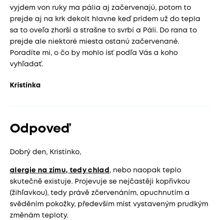
vyjdem von ruky ma pália aj začervenajú, potom to
prejde aj na krk dekolt hlavne keď prídem už do tepla
sa to oveľa zhorší a strašne to svrbí a Páli. Do rana to
prejde ale niektoré miesta ostanú začervenané.
Poradíte mi, o čo by mohlo ísť podľa Vás a koho
vyhľadať.
Kristínka
Odpoveď
Dobrý den, Kristínko,
alergie na zimu, tedy chlad
, nebo naopak teplo
skutečně existuje. Projevuje se nejčastěji kopřivkou
(žihľavkou), tedy právě zčervenáním, opuchnutím a
svěděním pokožky, především míst vystaveným prudkým
změnám teploty.