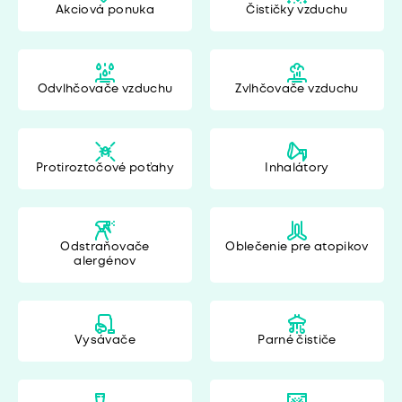
Akciová ponuka
Čističky vzduchu
Odvlhčovače vzduchu
Zvlhčovače vzduchu
Protiroztočové poťahy
Inhalátory
Odstraňovače
Oblečenie pre atopikov
alergénov
Vysávače
Parné čističe