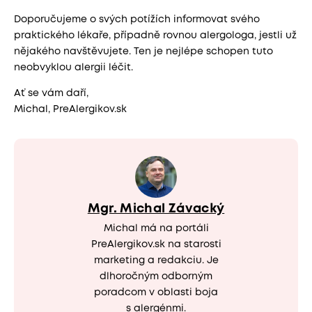
Doporučujeme o svých potížích informovat svého
praktického lékaře, případně rovnou alergologa, jestli už
nějakého navštěvujete. Ten je nejlépe schopen tuto
neobvyklou alergii léčit.
Ať se vám daří,
Michal, PreAlergikov.sk
Mgr. Michal Závacký
Michal má na portáli
PreAlergikov.sk na starosti
marketing a redakciu. Je
dlhoročným odborným
poradcom v oblasti boja
s alergénmi.