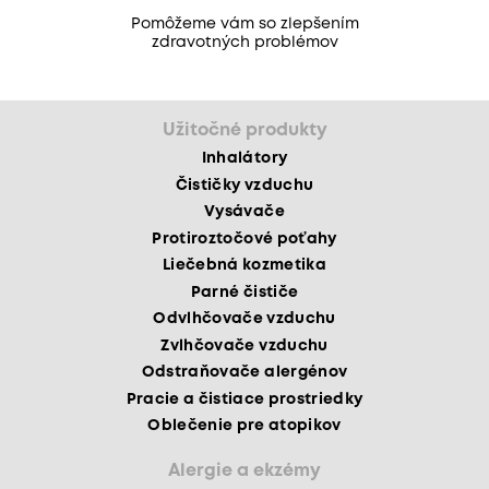
Pomôžeme vám so zlepšením
zdravotných problémov
Užitočné produkty
Inhalátory
Čističky vzduchu
Vysávače
Protiroztočové poťahy
Liečebná kozmetika
Parné čističe
Odvlhčovače vzduchu
Zvlhčovače vzduchu
Odstraňovače alergénov
Pracie a čistiace prostriedky
Oblečenie pre atopikov
Alergie a ekzémy