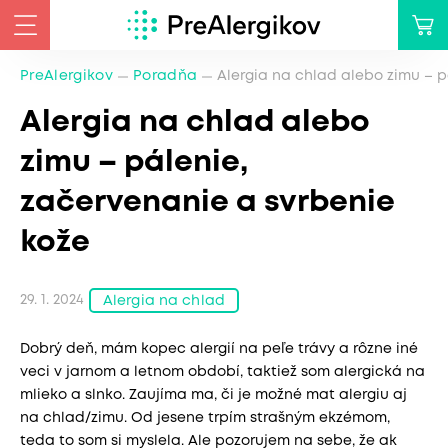
PreAlergikov
Poradňa
Alergia na chlad alebo zimu – p
Alergia na chlad alebo
zimu – pálenie,
začervenanie a svrbenie
kože
29. 1. 2024
Alergia na chlad
Dobrý deň, mám kopec alergií na peľe trávy a rôzne iné
veci v jarnom a letnom období, taktiež som alergická na
mlieko a slnko. Zaujíma ma, či je možné mat alergiu aj
na chlad/zimu. Od jesene trpím strašným ekzémom,
teda to som si myslela. Ale pozorujem na sebe, že ak