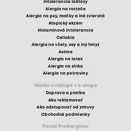
Intolerancia laktózy
Alergia na roztoče
Alergia na psy, mačky a iné zvieratá
Atopický ekzém
Histamínová intolerancia
Celiakia
Alergia na včely, osy a iný hmyz
Astma
Alergia na latex
Alergia na slnko
Alergia na potraviny
Všetko o nákupe v e-shope
Doprava a platba
Ako reklamovať
Ako odstupovať od zmluvy
Obchodné podmienky
Portál PreAlergikov