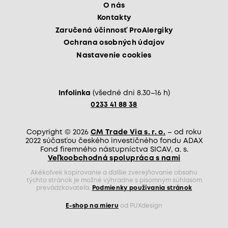
O nás
Kontakty
Zaručená účinnosť ProAlergiky
Ochrana osobných údajov
Nastavenie cookies
Infolinka
(všedné dni 8.30–16 h)
0233 41 88 38
Copyright © 2026
CM Trade Via s. r. o.
– od roku
2022 súčasťou českého investičného fondu ADAX
Fond firemného nástupníctva SICAV, a. s.
Veľkoobchodná spolupráca s nami
Akékoľvek kopírovanie a ďalšie zverejňovanie obsahu
týchto stránok je možné výhradne s písomným súhlasom
prevádzkovateľa.
Podmienky používania stránok
E-shop na mieru
od PUXdesign