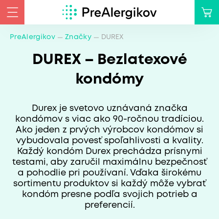
PreAlergikov
Značky
DUREX
DUREX – Bezlatexové
kondómy
Durex je svetovo uznávaná značka
kondómov s viac ako 90-ročnou tradíciou.
Ako jeden z prvých výrobcov kondómov si
vybudovala povesť spoľahlivosti a kvality.
Každý kondóm Durex prechádza prísnymi
testami, aby zaručil maximálnu bezpečnosť
a pohodlie pri používaní. Vďaka širokému
sortimentu produktov si každý môže vybrať
kondóm presne podľa svojich potrieb a
preferencií.