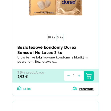
10 ks
3 ks
Bezlatexové kondómy Durex
Sensual No Latex 3 ks
Ultra tenké lubrikované kondómy s hladkým
povrchom. Bez latexu a...
3,29 € pred zľavou
2,93 €
>5 ks
Porovnať