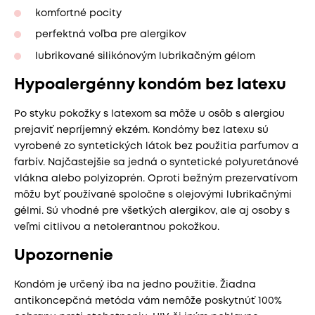
komfortné pocity
perfektná voľba pre alergikov
lubrikované silikónovým lubrikačným gélom
Hypoalergénny kondóm bez latexu
Po styku pokožky s latexom sa môže u osôb s alergiou
prejaviť nepríjemný ekzém. Kondómy bez latexu sú
vyrobené zo syntetických látok bez použitia parfumov a
farbív. Najčastejšie sa jedná o syntetické polyuretánové
vlákna alebo polyizoprén. Oproti bežným prezervatívom
môžu byť používané spoločne s olejovými lubrikačnými
gélmi. Sú vhodné pre všetkých alergikov, ale aj osoby s
veľmi citlivou a netolerantnou pokožkou.
Upozornenie
Kondóm je určený iba na jedno použitie. Žiadna
antikoncepčná metóda vám nemôže poskytnúť 100%