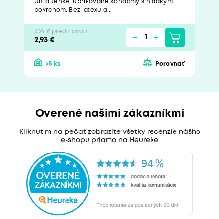
Ultra tenké lubrikované kondómy s hladkým
povrchom. Bez latexu a...
3,29 € pred zľavou
2,93 €
>5 ks
Porovnať
Overené našimi zákazníkmi
Kliknutím na pečať zobrazíte všetky recenzie nášho
e-shopu priamo na Heureke