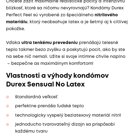
Chcete zažiť maximálne realistické pocity a intenzívnu
blízkosť, ktoré sa ničomu nevyrovnajú? Kondómy Durex
Perfect Feel sú vyrobené zo špeciálneho
nitrilového
materiálu
, ktorý neobsahuje latex a je šetrný aj k citlivej
pokožke.
Vďaka
ultra tenkému prevedeniu
prenášajú telesné
teplo takmer bezo zvyšku a poskytujú pocit, ako by ste
na sebe nič nemali. Užite si svoje intímne chvíle naplno
– bezpečne as maximálnym komfortom!
Vlastnosti a výhody kondómov
Durex Sensual No Latex
štandardná veľkosť
perfektne prenáša ľudské teplo
technologicky vyspelý bezlatexový materiál nitril
jednoducho tvarovateľný dizajn sa prispôsobí
každému tvaru