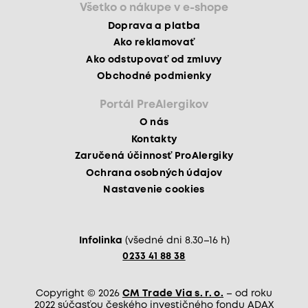
Všetko o nákupe v e-shope
Doprava a platba
Ako reklamovať
Ako odstupovať od zmluvy
Obchodné podmienky
Portál PreAlergikov
O nás
Kontakty
Zaručená účinnosť ProAlergiky
Ochrana osobných údajov
Nastavenie cookies
Infolinka
(všedné dni 8.30–16 h)
0233 41 88 38
Copyright © 2026
CM Trade Via s. r. o.
– od roku
2022 súčasťou českého investičného fondu ADAX