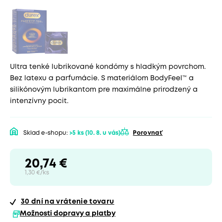
Ultra tenké lubrikované kondómy s hladkým povrchom.
Bez latexu a parfumácie. S materiálom BodyFeel™ a
silikónovým lubrikantom pre maximálne prirodzený a
intenzívny pocit.
Sklad e-shopu:
>5 ks
(10. 8. u vás)
Porovnať
20,74 €
1,30 €/ks
30 dní
na vrátenie tovaru
Možnosti dopravy a platby