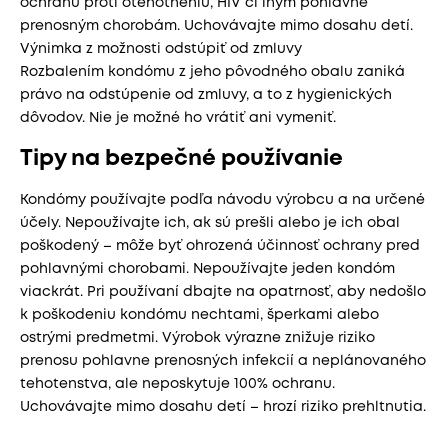
ochranu proti otehotneniu, HIV či iným pohlavne
prenosným chorobám. Uchovávajte mimo dosahu detí.
Výnimka z možnosti odstúpiť od zmluvy
Rozbalením kondómu z jeho pôvodného obalu zaniká
právo na odstúpenie od zmluvy, a to z hygienických
dôvodov. Nie je možné ho vrátiť ani vymeniť.
Tipy na bezpečné používanie
Kondómy používajte podľa návodu výrobcu a na určené
účely. Nepoužívajte ich, ak sú prešli alebo je ich obal
poškodený – môže byť ohrozená účinnosť ochrany pred
pohlavnými chorobami. Nepoužívajte jeden kondóm
viackrát. Pri používaní dbajte na opatrnosť, aby nedošlo
k poškodeniu kondómu nechtami, šperkami alebo
ostrými predmetmi. Výrobok výrazne znižuje riziko
prenosu pohlavne prenosných infekcií a neplánovaného
tehotenstva, ale neposkytuje 100% ochranu.
Uchovávajte mimo dosahu detí – hrozí riziko prehltnutia.