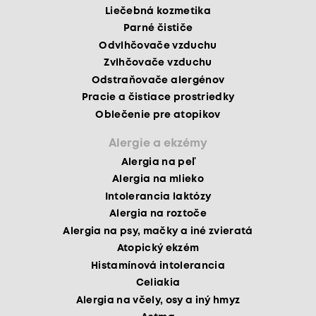
Liečebná kozmetika
Parné čističe
Odvlhčovače vzduchu
Zvlhčovače vzduchu
Odstraňovače alergénov
Pracie a čistiace prostriedky
Oblečenie pre atopikov
Alergie a ekzémy
Alergia na peľ
Alergia na mlieko
Intolerancia laktózy
Alergia na roztoče
Alergia na psy, mačky a iné zvieratá
Atopický ekzém
Histamínová intolerancia
Celiakia
Alergia na včely, osy a iný hmyz