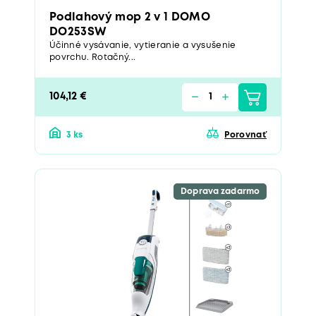
Podlahový mop 2 v 1 DOMO
DO253SW
Účinné vysávanie, vytieranie a vysušenie
povrchu. Rotačný...
104,12 €
3 ks
Porovnať
Doprava zadarmo