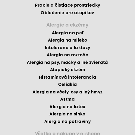
Pracie a čistiace prostriedky
Oblečenie pre atopikov
Alergie a ekzémy
Alergia na peľ
Alergia na mlieko
Intolerancia laktózy
Alergia na roztoče
Alergia na psy, mačky a iné zvieratá
Atopický ekzém
Histamínová intolerancia
Celiakia
Alergia na včely, osy a iný hmyz
Astma
Alergia na latex
Alergia na slnko
Alergia na potraviny
Všetko o nákupe v e-shope