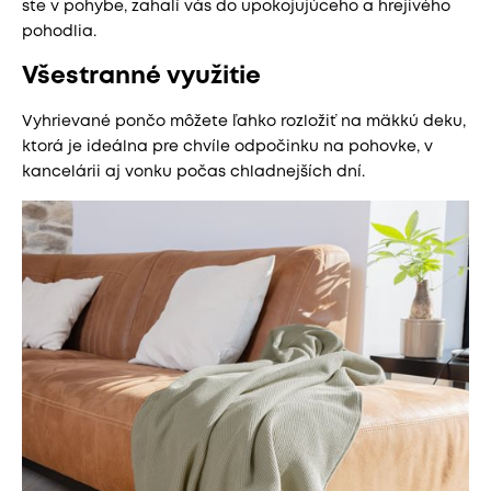
ste v pohybe, zahalí vás do upokojujúceho a hrejivého
pohodlia.
Všestranné využitie
Vyhrievané pončo môžete ľahko rozložiť na mäkkú deku,
ktorá je ideálna pre chvíle odpočinku na pohovke, v
kancelárii aj vonku počas chladnejších dní.