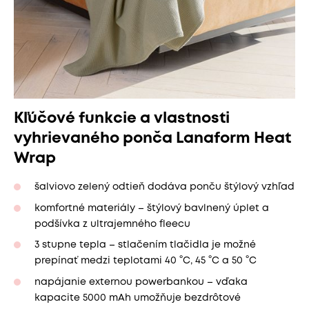
Kľúčové funkcie a vlastnosti
vyhrievaného ponča Lanaform Heat
Wrap
šalviovo zelený odtieň dodáva ponču štýlový vzhľad
komfortné materiály – štýlový bavlnený úplet a
podšívka z ultrajemného fleecu
3 stupne tepla – stlačením tlačidla je možné
prepínať medzi teplotami 40 °C, 45 °C a 50 °C
napájanie externou powerbankou – vďaka
kapacite 5000 mAh umožňuje bezdrôtové