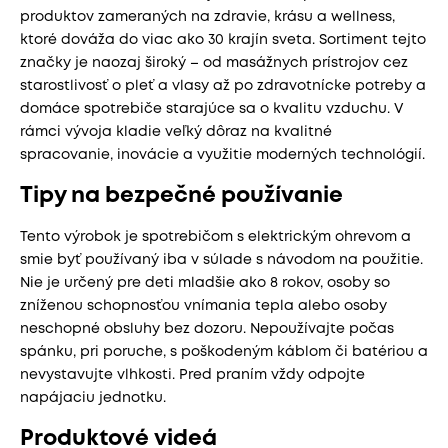
produktov zameraných na zdravie, krásu a wellness,
ktoré dováža do viac ako 30 krajín sveta. Sortiment tejto
značky je naozaj široký – od masážnych prístrojov cez
starostlivosť o pleť a vlasy až po zdravotnícke potreby a
domáce spotrebiče starajúce sa o kvalitu vzduchu. V
rámci vývoja kladie veľký dôraz na kvalitné
spracovanie, inovácie a využitie moderných technológií.
Tipy na bezpečné používanie
Tento výrobok je spotrebičom s elektrickým ohrevom a
smie byť používaný iba v súlade s návodom na použitie.
Nie je určený pre deti mladšie ako 8 rokov, osoby so
zníženou schopnosťou vnímania tepla alebo osoby
neschopné obsluhy bez dozoru. Nepoužívajte počas
spánku, pri poruche, s poškodeným káblom či batériou a
nevystavujte vlhkosti. Pred praním vždy odpojte
napájaciu jednotku.
Produktové videá