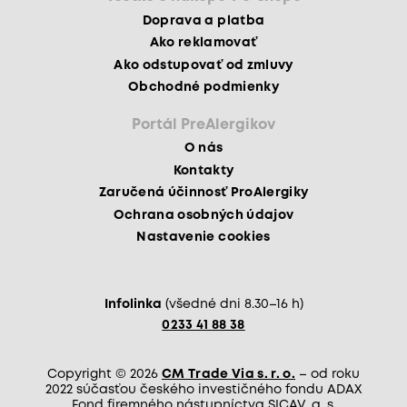
Doprava a platba
Ako reklamovať
Ako odstupovať od zmluvy
Obchodné podmienky
Portál PreAlergikov
O nás
Kontakty
Zaručená účinnosť ProAlergiky
Ochrana osobných údajov
Nastavenie cookies
Infolinka
(všedné dni 8.30–16 h)
0233 41 88 38
Copyright © 2026
CM Trade Via s. r. o.
– od roku
2022 súčasťou českého investičného fondu ADAX
Fond firemného nástupníctva SICAV, a. s.