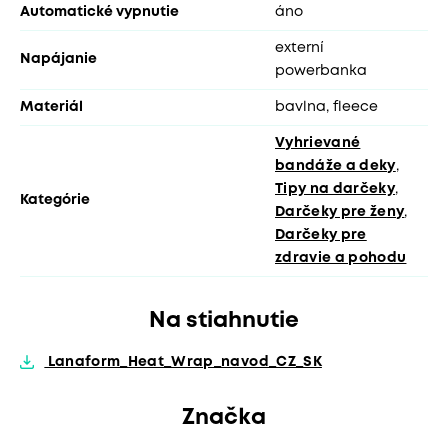
Automatické vypnutie
áno
externí
Napájanie
powerbanka
Materiál
bavlna, fleece
Vyhrievané
bandáže a deky
,
Tipy na darčeky
,
Kategórie
Darčeky pre ženy
,
Darčeky pre
zdravie a pohodu
Na stiahnutie
Lanaform_Heat_Wrap_navod_CZ_SK
Značka