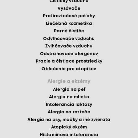
Čističky vzduchu
Vysávače
Protiroztočové poťahy
Liečebná kozmetika
Parné čističe
Odvlhčovače vzduchu
Zvlhčovače vzduchu
Odstraňovače alergénov
Pracie a čistiace prostriedky
Oblečenie pre atopikov
Alergie a ekzémy
Alergia na peľ
Alergia na mlieko
Intolerancia laktózy
Alergia na roztoče
Alergia na psy, mačky a iné zvieratá
Atopický ekzém
Histamínová intolerancia