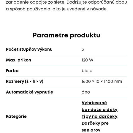
zariadenie odpojte zo siete. Dodržujte odporúčanú dobu
a spôsob používania, ako je uvedené v návode.
Parametre produktu
Počet stupňov výkonu
3
Max. príkon
120 W
Farba
biela
Rozmery (š × h × v)
1600 × 10 × 1400 mm
Automatické vypnutie
áno
Vyhrievané
bandáže a deky
,
Kategórie
Tipy na darčeky
,
Darčeky pre
seniorov