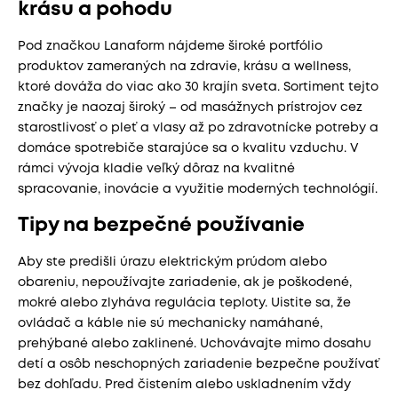
krásu a pohodu
Pod značkou Lanaform nájdeme široké portfólio
produktov zameraných na zdravie, krásu a wellness,
ktoré dováža do viac ako 30 krajín sveta. Sortiment tejto
značky je naozaj široký – od masážnych prístrojov cez
starostlivosť o pleť a vlasy až po zdravotnícke potreby a
domáce spotrebiče starajúce sa o kvalitu vzduchu. V
rámci vývoja kladie veľký dôraz na kvalitné
spracovanie, inovácie a využitie moderných technológií.
Tipy na bezpečné používanie
Aby ste predišli úrazu elektrickým prúdom alebo
obareniu, nepoužívajte zariadenie, ak je poškodené,
mokré alebo zlyháva regulácia teploty. Uistite sa, že
ovládač a káble nie sú mechanicky namáhané,
prehýbané alebo zaklinené. Uchovávajte mimo dosahu
detí a osôb neschopných zariadenie bezpečne používať
bez dohľadu. Pred čistením alebo uskladnením vždy