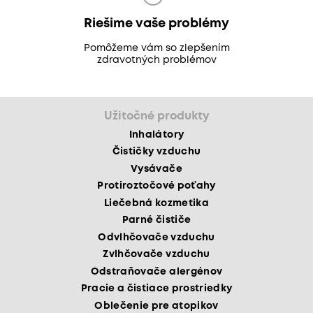
Riešime vaše problémy
Pomôžeme vám so zlepšením
zdravotných problémov
Užitočné produkty
Inhalátory
Čističky vzduchu
Vysávače
Protiroztočové poťahy
Liečebná kozmetika
Parné čističe
Odvlhčovače vzduchu
Zvlhčovače vzduchu
Odstraňovače alergénov
Pracie a čistiace prostriedky
Oblečenie pre atopikov