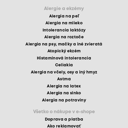
Alergie a ekzémy
Alergia na peľ
Alergia na mlieko
Intolerancia laktózy
Alergia na roztoče
Alergia na psy, mačky a iné zvieratá
Atopický ekzém
Histamínová intolerancia
Celiakia
Alergia na včely, osy a iný hmyz
Astma
Alergia na latex
Alergia na slnko
Alergia na potraviny
Všetko o nákupe v e-shope
Doprava a platba
Ako reklamovať