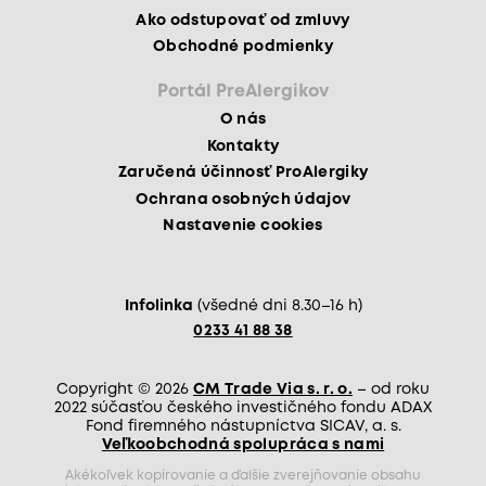
Ako odstupovať od zmluvy
Obchodné podmienky
Portál PreAlergikov
O nás
Kontakty
Zaručená účinnosť ProAlergiky
Ochrana osobných údajov
Nastavenie cookies
Infolinka
(všedné dni 8.30–16 h)
0233 41 88 38
Copyright © 2026
CM Trade Via s. r. o.
– od roku
2022 súčasťou českého investičného fondu ADAX
Fond firemného nástupníctva SICAV, a. s.
Veľkoobchodná spolupráca s nami
Akékoľvek kopírovanie a ďalšie zverejňovanie obsahu