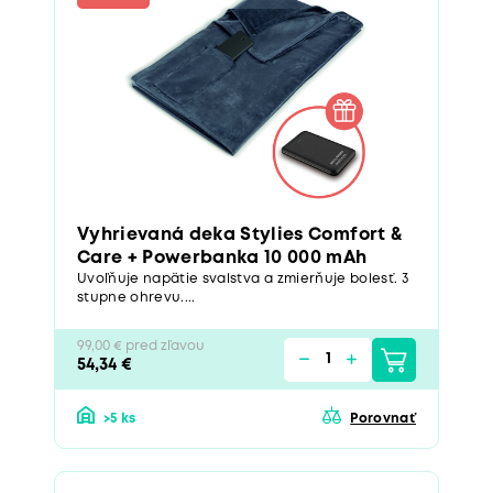
Vyhrievaná deka Stylies Comfort &
Care + Powerbanka 10 000 mAh
Uvoľňuje napätie svalstva a zmierňuje bolesť. 3
stupne ohrevu....
99,00 € pred zľavou
54,34 €
>5 ks
Porovnať