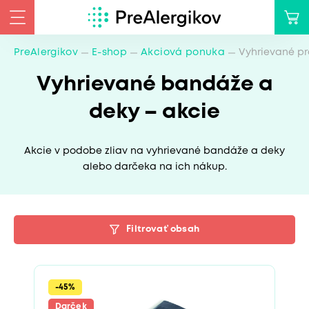
PreAlergikov
E-shop
Akciová ponuka
Vyhrievané pr
Vyhrievané bandáže a
deky – akcie
Akcie v podobe zliav na vyhrievané bandáže a deky
alebo darčeka na ich nákup.
Filtrovať obsah
-45%
Darček