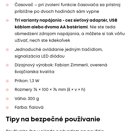
Časovač – pri zvolení funkcie časovača sa prístroj
približne po dvoch hodinách sám vypne
Tri varianty napájania - cez sieťový adaptér, USB
káblom alebo dvoma AA batériami
. Nie ste teda
obmedzení zdrojom napájania, a môžete si tak vôňu
užívať, nech ste kdekoľvek
Jednoduché ovládanie jedným tlačidlom,
signalizácia LED diódou
Dizajnový výrobok: Fabian Zimmerli, overená
švajčiarska kvalita
Príkon: 1,3 W
Rozmery 74 × 100 × 74 mm (š × v × h)
Váha: 300 g
Farba: fialová
Tipy na bezpečné používanie