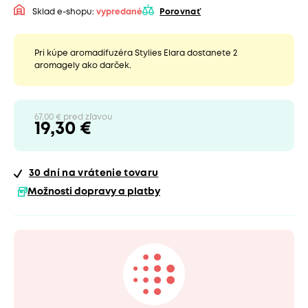
Sklad e-shopu:
vypredané
Porovnať
Pri kúpe aromadifuzéra Stylies Elara dostanete 2
aromagely ako darček.
67,00 € pred zľavou
19,30 €
30 dní
na vrátenie tovaru
Možnosti dopravy a platby