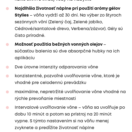
Najdlhšia životnosť náplne pri použití arómy gélov
Stylies
– vôňa vydrží až 30 dní. Na výber zo štyroch
sezónnych vôní (Zelený čaj, Zelené jablko,
Cédrové/santalové drevo, Verbena/zázvor). Gély sú
čisto prírodné.
Možnosť použitia bežných vonných olejov
–
súčasťou balenia sú dve absorpčné hubky na ich
aplikáciu
Dve úrovne intenzity odparovania vône
konzistentné, pozvoľné uvoľňovanie vône, ktoré je
vhodné pre celodennú prevádzku
maximálne, nepretržité uvoľňovanie vône vhodné na
rýchle prevoňanie miestnosti
Intervalové uvoľňovanie vône – vôňa sa uvoľňuje po
dobu 10 minút a potom sa prístroj na 20 minút
vypne. S týmto nastavením si na vôňu menej
zvyknete a predĺžite životnosť náplne