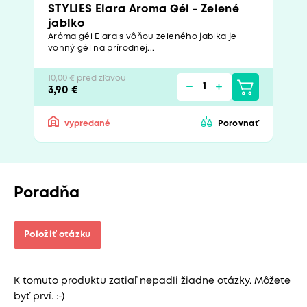
STYLIES Elara Aroma Gél - Zelené
jablko
Aróma gél Elara s vôňou zeleného jablka je
vonný gél na prírodnej...
10,00 € pred zľavou
3,90 €
vypredané
Porovnať
Poradňa
Položiť otázku
K tomuto produktu zatiaľ nepadli žiadne otázky. Môžete
byť prví. :-)