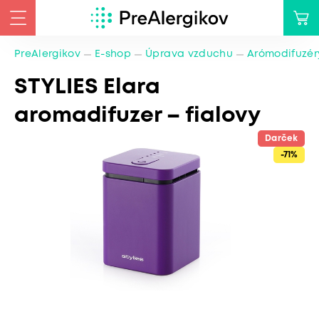
PreAlergikov
E-shop
Úprava vzduchu
Arómodifuzér
STYLIES Elara
aromadifuzer – fialovy
Darček
-71%