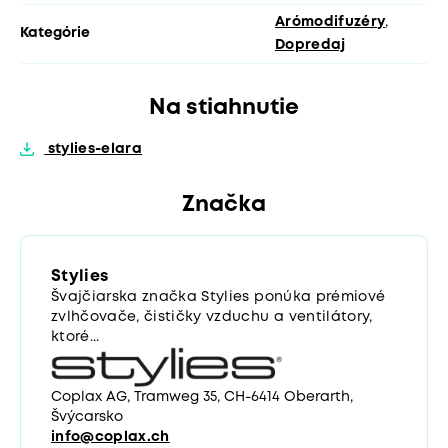
Arómodifuzéry
,
Kategórie
Dopredaj
Na stiahnutie
stylies-elara
Značka
Stylies
Švajčiarska značka Stylies ponúka prémiové
zvlhčovače, čističky vzduchu a ventilátory,
ktoré...
Coplax AG, Tramweg 35, CH-6414 Oberarth,
Švýcarsko
info@coplax.ch