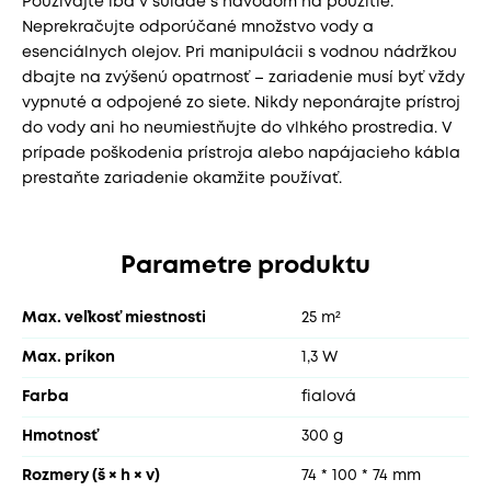
Používajte iba v súlade s návodom na použitie.
Neprekračujte odporúčané množstvo vody a
esenciálnych olejov. Pri manipulácii s vodnou nádržkou
dbajte na zvýšenú opatrnosť – zariadenie musí byť vždy
vypnuté a odpojené zo siete. Nikdy neponárajte prístroj
do vody ani ho neumiestňujte do vlhkého prostredia. V
prípade poškodenia prístroja alebo napájacieho kábla
prestaňte zariadenie okamžite používať.
Parametre produktu
Max. veľkosť miestnosti
25 m²
Max. príkon
1,3 W
Farba
fialová
Hmotnosť
300 g
Rozmery (š × h × v)
74 * 100 * 74 mm