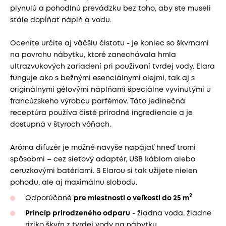
plynulú a pohodlnú prevádzku bez toho, aby ste museli
stále dopĺňať náplň a vodu.
Oceníte určite aj väčšiu čistotu - je koniec so škvrnami
na povrchu nábytku, ktoré zanechávala hmla
ultrazvukových zariadení pri používaní tvrdej vody. Elara
funguje ako s bežnými esenciálnymi olejmi, tak aj s
originálnymi gélovými náplňami špeciálne vyvinutými u
francúzskeho výrobcu parfémov. Táto jedinečná
receptúra ​​používa čisté prírodné ingrediencie a je
dostupná v štyroch vôňach.
Aróma difuzér je možné navyše napájať hneď tromi
spôsobmi – cez sieťový adaptér, USB káblom alebo
ceruzkovými batériami. S Elarou si tak užijete nielen
pohodu, ale aj maximálnu slobodu.
2
Odporúčané
pre miestnosti o veľkosti do 25 m
Princíp prirodzeného odparu
- žiadna voda, žiadne
riziko škvŕn z tvrdej vody na nábytku