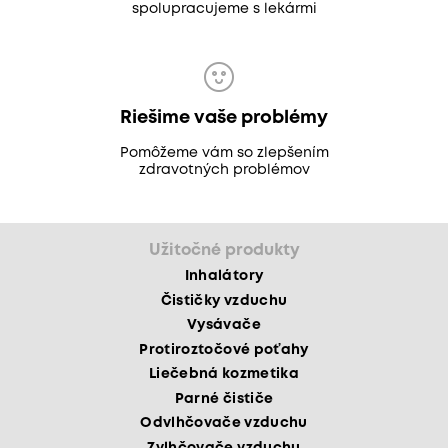
spolupracujeme s lekármi
Riešime vaše problémy
Pomôžeme vám so zlepšením
zdravotných problémov
Užitočné produkty
Inhalátory
Čističky vzduchu
Vysávače
Protiroztočové poťahy
Liečebná kozmetika
Parné čističe
Odvlhčovače vzduchu
Zvlhčovače vzduchu