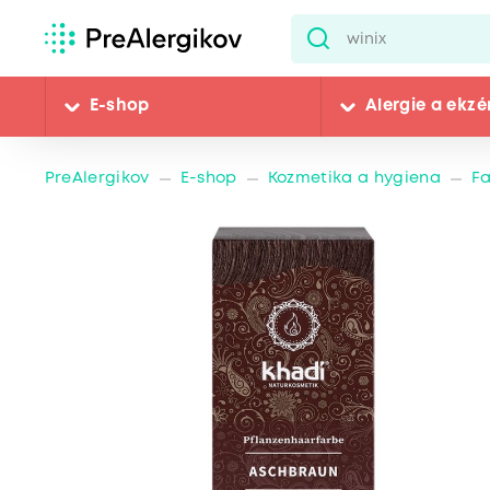
E-shop
Alergie a ekz
PreAlergikov
E-shop
Kozmetika a hygiena
Fa