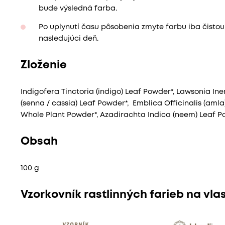
bude výsledná farba.
Po uplynutí času pôsobenia zmyte farbu iba čist
nasledujúci deň.
Zloženie
Indigofera Tinctoria (indigo) Leaf Powder*, Lawsonia In
(senna / cassia) Leaf Powder*, Emblica Officinalis (amla)
Whole Plant Powder*, Azadirachta Indica (neem) Leaf P
Obsah
100 g
Vzorkovník rastlinných farieb na vla