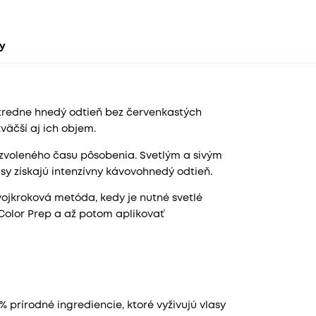
ty
 stredne hnedý odtieň bez červenkastých
zväčší aj ich objem.
a zvoleného času pôsobenia. Svetlým a sivým
y získajú intenzívny kávovohnedý odtieň.
vojkroková metóda, kedy je nutné svetlé
Color Prep a až potom aplikovať
 prírodné ingrediencie, ktoré vyživujú vlasy