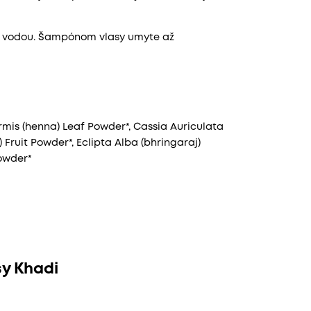
ou vodou. Šampónom vlasy umyte až
ermis (henna) Leaf Powder*, Cassia Auriculata
 Fruit Powder*, Eclipta Alba (bhringaraj)
owder*
sy Khadi