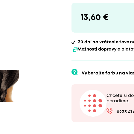
13,60 €
30 dní
na vrátenie tovar
Možnosti dopravy a platb
Vyberajte farbu na vl
Chcete si d
poradíme.
0233 41 