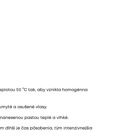
teplotou 50 °C tak, aby vznikla homogénna
myté a osušené vlasy.
s nanesenou pastou teplé a vlhké.
 dlhší je čas pôsobenia, tým intenzívnejšia