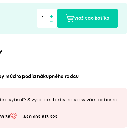
Vložiť do košíka
u
y
asy múdro podľa nákupného radcu
obre vybrať? S výberom farby na vlasy vám odborne
88 38
+420 602 813 222