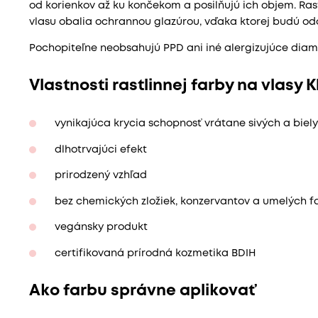
od korienkov až ku končekom a posilňujú ich objem. Ras
vlasu obalia ochrannou glazúrou, vďaka ktorej budú odoln
Pochopiteľne neobsahujú PPD ani iné alergizujúce diamí
Vlastnosti rastlinnej farby na vlasy 
vynikajúca krycia schopnosť vrátane sivých a biel
dlhotrvajúci efekt
prirodzený vzhľad
bez chemických zložiek, konzervantov a umelých f
vegánsky produkt
certifikovaná prírodná kozmetika BDIH
Ako farbu správne aplikovať