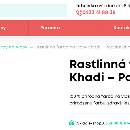
Infolinka
(všedné dni 8.3
0233 41 88 38
émy
Poradňa
Kontak
rby na vlasy
Rastlinná farba na vlasy Khadi – Popolavoh
Rastlinná
Khadi – 
100 % prírodná farba na vla
prirodzenú farbu, zdravší le
Sklad e-shopu:
5 ks
(10. 8. u 