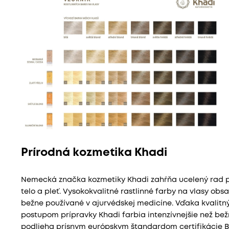
Prírodná kozmetika Khadi
Nemecká značka kozmetiky Khadi zahŕňa ucelený rad pr
telo a pleť. Vysokokvalitné rastlinné farby na vlasy obs
bežne používané v ajurvédskej medicíne. Vďaka kvali
postupom prípravky Khadi farbia intenzívnejšie než bežn
podlieha prísnym európskym štandardom certifikácie BD