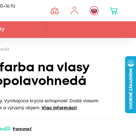
0–16 h)
ty
nedá
 farba na vlasy
Popolavohnedá
sy. Vynikajúca krycia schopnosť. Dodá vlasom
sk a výrazný objem.
Viac informácií
vás)
Porovnať