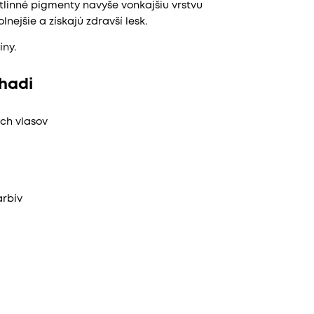
tlinné pigmenty navyše vonkajšiu vrstvu
ejšie a získajú zdravší lesk.
ny.
Khadi
ych vlasov
arbív