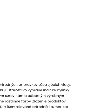
írodných prípravkov ošetrujúcich vlasy,
ahujú starostlivo vybrané indické bylinky
tným surovinám a odborným výrobným
é rastlinné farby. Zloženie produktov
IH (Kontrolovaná prírodná kozmetika).