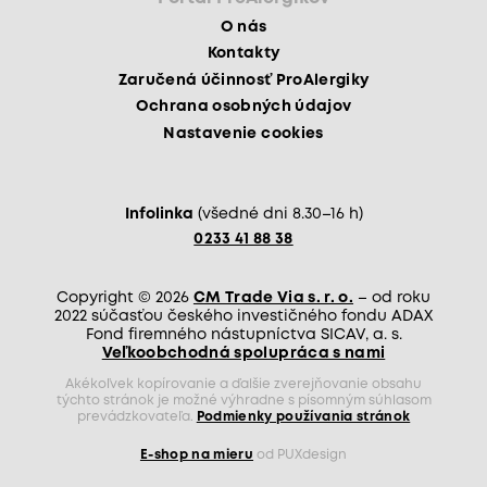
O nás
Kontakty
Zaručená účinnosť ProAlergiky
Ochrana osobných údajov
Nastavenie cookies
Infolinka
(všedné dni 8.30–16 h)
0233 41 88 38
Copyright © 2026
CM Trade Via s. r. o.
– od roku
2022 súčasťou českého investičného fondu ADAX
Fond firemného nástupníctva SICAV, a. s.
Veľkoobchodná spolupráca s nami
Akékoľvek kopírovanie a ďalšie zverejňovanie obsahu
týchto stránok je možné výhradne s písomným súhlasom
prevádzkovateľa.
Podmienky používania stránok
E-shop na mieru
od PUXdesign