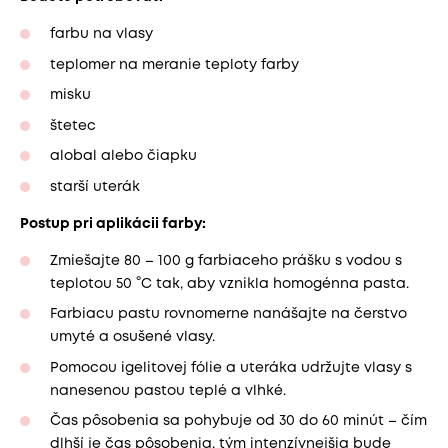
farbu na vlasy
teplomer na meranie teploty farby
misku
štetec
alobal alebo čiapku
starší uterák
Postup pri aplikácii farby:
Zmiešajte 80 – 100 g farbiaceho prášku s vodou s
teplotou 50 °C tak, aby vznikla homogénna pasta.
Farbiacu pastu rovnomerne nanášajte na čerstvo
umyté a osušené vlasy.
Pomocou igelitovej fólie a uteráka udržujte vlasy s
nanesenou pastou teplé a vlhké.
Čas pôsobenia sa pohybuje od 30 do 60 minút – čím
dlhší je čas pôsobenia, tým intenzívnejšia bude