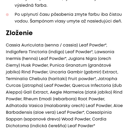
výsledná farba.
Po uplynutí času pôsobenia zmyte farbu iba čistou
vodou. Šampónom vlasy umyte až nasledujúci deň.
Zloženie
Cassia Auriculata (senna / cassia) Leaf Powder*,
Indigofera Tinctoria (indigo) Leaf Powder*, Lawsonia
Inermis (henna) Leaf Powder*, Juglans Nigra (orech
čierny) Husk Powder, Punica Granatum (granátové
jablko) Rind Powder, Uncaria Gambir (gabmir) Extract,
Terminalia Chebula (haritaki) Fruit powder*, Jatropha
Curcas (jatropha) Leaf Powder, Quercus Infectoria (dub
Aleppo) Gall Extract, Aegle Marmelos (zlaté jablko) Rind
Powder, Rheum Emodi (rebarbora) Root Powder,
Adhatoda Vasica (malabarsky orech) Leaf Powder, Aloe
Barbadensis (aloe vera) Leaf Powder*, Caesalpinia
Sappan (sapanové drevo) Wood Powder, Cordia
Dichotoma (indická čerešňa) Leaf Powder*