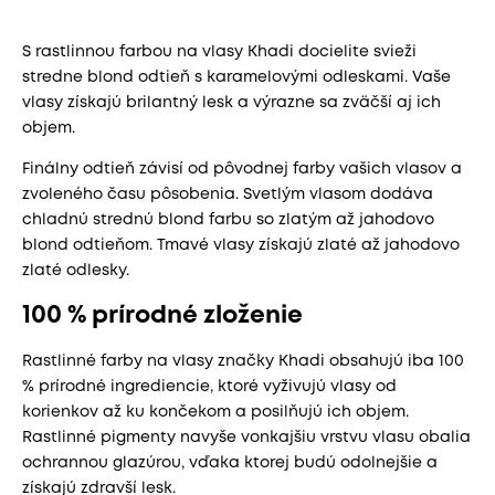
S rastlinnou farbou na vlasy Khadi docielite svieži
stredne blond odtieň s karamelovými odleskami. Vaše
vlasy získajú brilantný lesk a výrazne sa zväčší aj ich
objem.
Finálny odtieň závisí od pôvodnej farby vašich vlasov a
zvoleného času pôsobenia. Svetlým vlasom dodáva
chladnú strednú blond farbu so zlatým až jahodovo
blond odtieňom. Tmavé vlasy získajú zlaté až jahodovo
zlaté odlesky.
100 % prírodné zloženie
Rastlinné farby na vlasy značky Khadi obsahujú iba 100
% prírodné ingrediencie, ktoré vyživujú vlasy od
korienkov až ku končekom a posilňujú ich objem.
Rastlinné pigmenty navyše vonkajšiu vrstvu vlasu obalia
ochrannou glazúrou, vďaka ktorej budú odolnejšie a
získajú zdravší lesk.