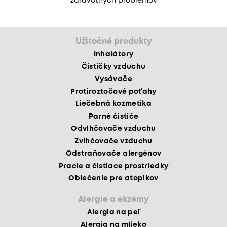
zdravotných problémov
Užitočné produkty
Inhalátory
Čističky vzduchu
Vysávače
Protiroztočové poťahy
Liečebná kozmetika
Parné čističe
Odvlhčovače vzduchu
Zvlhčovače vzduchu
Odstraňovače alergénov
Pracie a čistiace prostriedky
Oblečenie pre atopikov
Alergie a ekzémy
Alergia na peľ
Alergia na mlieko