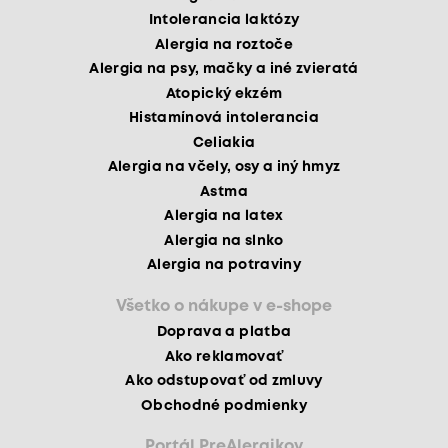
Intolerancia laktózy
Alergia na roztoče
Alergia na psy, mačky a iné zvieratá
Atopický ekzém
Histamínová intolerancia
Celiakia
Alergia na včely, osy a iný hmyz
Astma
Alergia na latex
Alergia na slnko
Alergia na potraviny
Všetko o nákupe v e-shope
Doprava a platba
Ako reklamovať
Ako odstupovať od zmluvy
Obchodné podmienky
Portál PreAlergikov