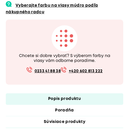
Vyberajte farbu na vlasy múdro podľa
nákupného radcu
Chcete si dobre vybrať? S výberom farby na
vlasy vám odborne poradíme.
0233 41 88 38
+420 602 813 222
Popis produktu
Poradňa
Súvisiace produkty