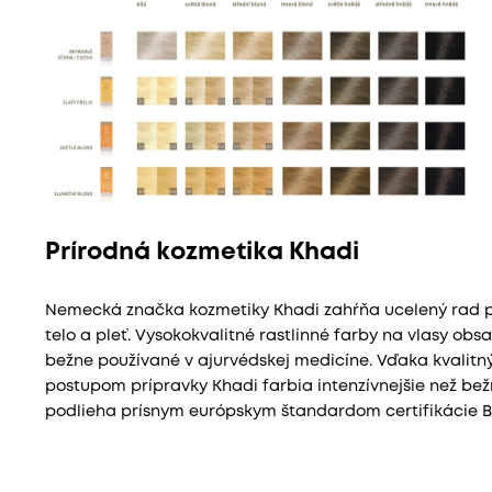
Prírodná kozmetika Khadi
Nemecká značka kozmetiky Khadi zahŕňa ucelený rad pr
telo a pleť. Vysokokvalitné rastlinné farby na vlasy obs
bežne používané v ajurvédskej medicíne. Vďaka kvali
postupom prípravky Khadi farbia intenzívnejšie než bežn
podlieha prísnym európskym štandardom certifikácie BD