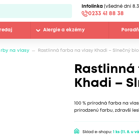
Infolinka
(všedné dni 8.3
0233 41 88 38
redaj
Alergie a ekzémy
Porad
rby na vlasy
Rastlinná farba na vlasy Khadi – Slnečný bl
Rastlinná
Khadi – S
100 % prírodná farba na vla
prirodzenú farbu, zdravší le
Sklad e-shopu:
1 ks
(11. 8. u v