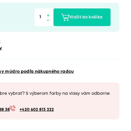
Vložiť do košíka
u
y
asy múdro podľa nákupného radcu
obre vybrať? S výberom farby na vlasy vám odborne
88 38
+420 602 813 222