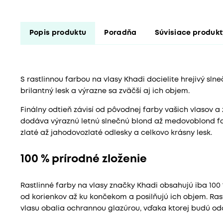
Popis produktu
Poradňa
Súvisiace produk
S rastlinnou farbou na vlasy Khadi docielite hrejivý slne
brilantný lesk a výrazne sa zväčší aj ich objem.
Finálny odtieň závisí od pôvodnej farby vašich vlasov 
dodáva výraznú letnú slnečnú blond až medovoblond fa
zlaté až jahodovozlaté odlesky a celkovo krásny lesk.
100 % prírodné zloženie
Rastlinné farby na vlasy značky Khadi obsahujú iba 100 %
od korienkov až ku končekom a posilňujú ich objem. Ras
vlasu obalia ochrannou glazúrou, vďaka ktorej budú odoln