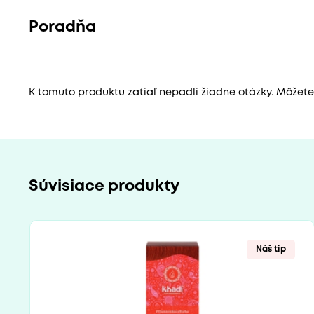
Poradňa
K tomuto produktu zatiaľ nepadli žiadne otázky. Môžete b
Súvisiace produkty
Náš tip