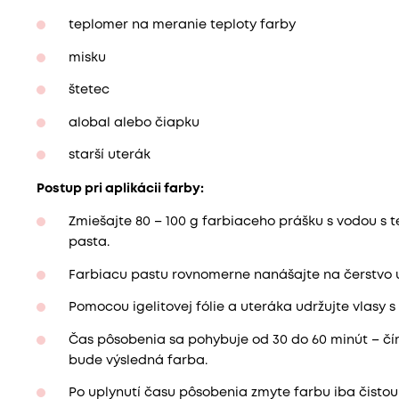
teplomer na meranie teploty farby
misku
štetec
alobal alebo čiapku
starší uterák
Postup pri aplikácii farby:
Zmiešajte 80 – 100 g farbiaceho prášku s vodou s 
pasta.
Farbiacu pastu rovnomerne nanášajte na čerstvo u
Pomocou igelitovej fólie a uteráka udržujte vlasy 
Čas pôsobenia sa pohybuje od 30 do 60 minút – čím
bude výsledná farba.
Po uplynutí času pôsobenia zmyte farbu iba čist