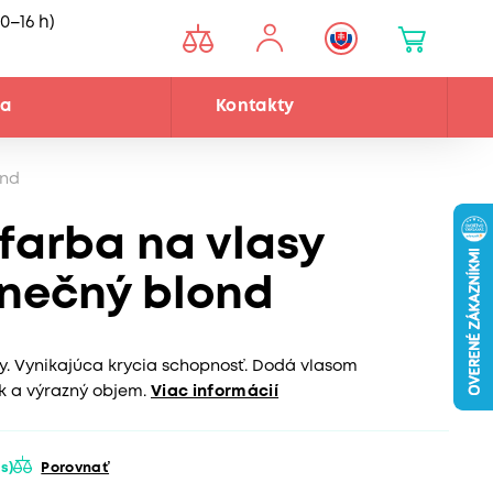
0–16 h)
ňa
Kontakty
ond
 farba na vlasy
lnečný blond
sy. Vynikajúca krycia schopnosť. Dodá vlasom
sk a výrazný objem.
Viac informácií
ás)
Porovnať