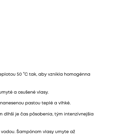
teplotou 50 °C tak, aby vznikla homogénna
myté a osušené vlasy.
s nanesenou pastou teplé a vlhké.
 dlhší je čas pôsobenia, tým intenzívnejšia
ou vodou. Šampónom vlasy umyte až