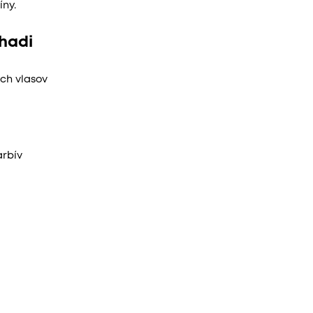
ny.
Khadi
ych vlasov
arbív