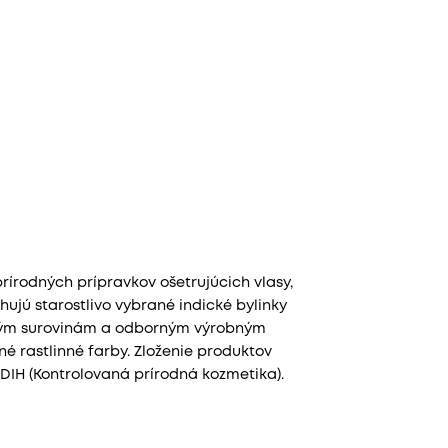
írodných prípravkov ošetrujúcich vlasy,
ahujú starostlivo vybrané indické bylinky
tným surovinám a odborným výrobným
é rastlinné farby. Zloženie produktov
IH (Kontrolovaná prírodná kozmetika).