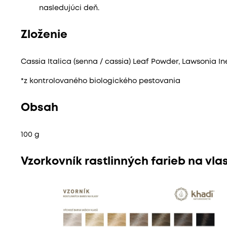
nasledujúci deň.
Zloženie
Cassia Italica (senna / cassia) Leaf Powder, Lawsonia I
*z kontrolovaného biologického pestovania
Obsah
100 g
Vzorkovník rastlinných farieb na vla