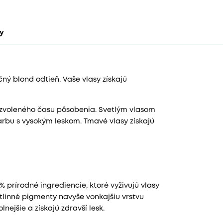
ty
čný blond odtieň. Vaše vlasy získajú
a zvoleného času pôsobenia. Svetlým vlasom
rbu s vysokým leskom. Tmavé vlasy získajú
 prírodné ingrediencie, ktoré vyživujú vlasy
tlinné pigmenty navyše vonkajšiu vrstvu
ejšie a získajú zdravší lesk.