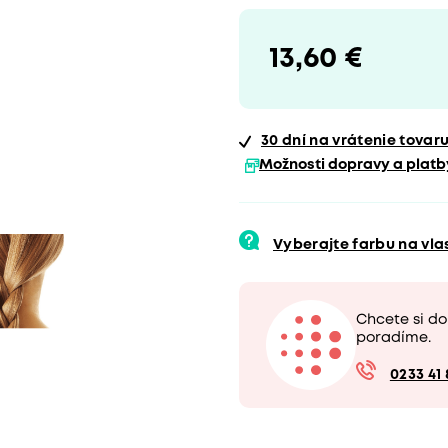
13,60 €
30 dní
na vrátenie tovar
Možnosti dopravy a platb
Vyberajte farbu na vl
Chcete si d
poradíme.
0233 41 