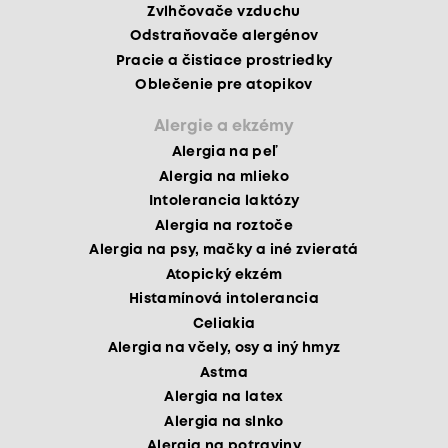
Zvlhčovače vzduchu
Odstraňovače alergénov
Pracie a čistiace prostriedky
Oblečenie pre atopikov
Alergie a ekzémy
Alergia na peľ
Alergia na mlieko
Intolerancia laktózy
Alergia na roztoče
Alergia na psy, mačky a iné zvieratá
Atopický ekzém
Histamínová intolerancia
Celiakia
Alergia na včely, osy a iný hmyz
Astma
Alergia na latex
Alergia na slnko
Alergia na potraviny