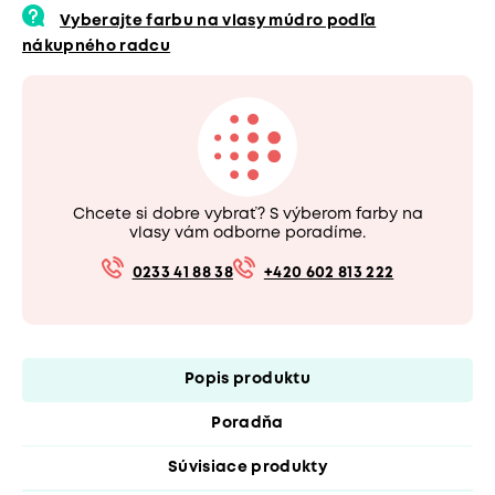
Vyberajte farbu na vlasy múdro podľa
nákupného radcu
Chcete si dobre vybrať? S výberom farby na
vlasy vám odborne poradíme.
0233 41 88 38
+420 602 813 222
Popis produktu
Poradňa
Súvisiace produkty