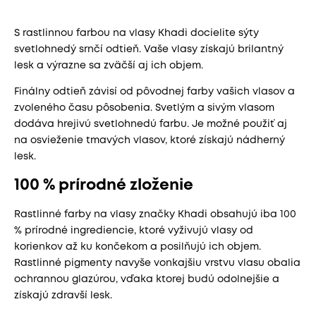
S rastlinnou farbou na vlasy Khadi docielite sýty
svetlohnedý srnčí odtieň. Vaše vlasy získajú brilantný
lesk a výrazne sa zväčší aj ich objem.
Finálny odtieň závisí od pôvodnej farby vašich vlasov a
zvoleného času pôsobenia. Svetlým a sivým vlasom
dodáva hrejivú svetlohnedú farbu. Je možné použiť aj
na osvieženie tmavých vlasov, ktoré získajú nádherný
lesk.
100 % prírodné zloženie
Rastlinné farby na vlasy značky Khadi obsahujú iba 100
% prírodné ingrediencie, ktoré vyživujú vlasy od
korienkov až ku končekom a posilňujú ich objem.
Rastlinné pigmenty navyše vonkajšiu vrstvu vlasu obalia
ochrannou glazúrou, vďaka ktorej budú odolnejšie a
získajú zdravší lesk.