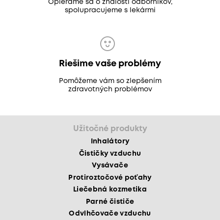
Opierame sa o znalosti odborníkov,
spolupracujeme s lekármi
Riešime vaše problémy
Pomôžeme vám so zlepšením
zdravotných problémov
Užitočné produkty
Inhalátory
Čističky vzduchu
Vysávače
Protiroztočové poťahy
Liečebná kozmetika
Parné čističe
Odvlhčovače vzduchu