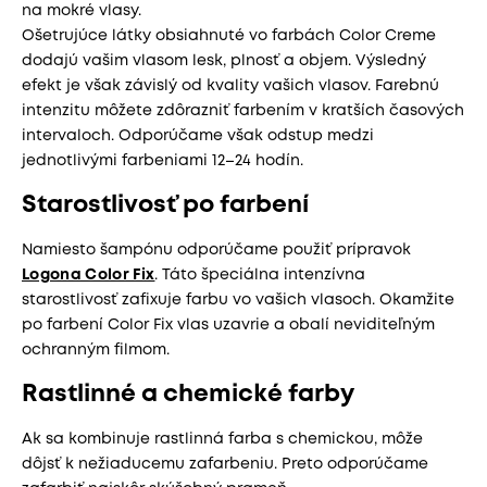
na mokré vlasy.
Ošetrujúce látky obsiahnuté vo farbách Color Creme
dodajú vašim vlasom lesk, plnosť a objem. Výsledný
efekt je však závislý od kvality vašich vlasov. Farebnú
intenzitu môžete zdôrazniť farbením v kratších časových
intervaloch. Odporúčame však odstup medzi
jednotlivými farbeniami 12–24 hodín.
Starostlivosť po farbení
Namiesto šampónu odporúčame použiť prípravok
Logona Color Fix
. Táto špeciálna intenzívna
starostlivosť zafixuje farbu vo vašich vlasoch. Okamžite
po farbení Color Fix vlas uzavrie a obalí neviditeľným
ochranným filmom.
Rastlinné a chemické farby
Ak sa kombinuje rastlinná farba s chemickou, môže
dôjsť k nežiaducemu zafarbeniu. Preto odporúčame