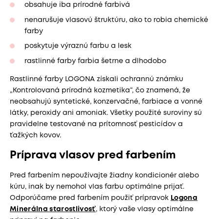
obsahuje iba prírodné farbivá
nenarušuje vlasovú štruktúru, ako to robia chemické
farby
poskytuje výraznú farbu a lesk
rastlinné farby farbia šetrne a dlhodobo
Rastlinné farby LOGONA získali ochrannú známku
„Kontrolovaná prírodná kozmetika“, čo znamená, že
neobsahujú syntetické, konzervačné, farbiace a vonné
látky, peroxidy ani amoniak. Všetky použité suroviny sú
pravidelne testované na prítomnosť pesticídov a
ťažkých kovov.
Príprava vlasov pred farbením
Pred farbením nepoužívajte žiadny kondicionér alebo
kúru, inak by nemohol vlas farbu optimálne prijať.
Odporúčame pred farbením použiť prípravok
Logona
Minerálna starostlivosť
, ktorý vaše vlasy optimálne