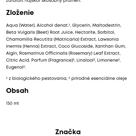
zafarbiť najskôr skúšobný prameň.
Zloženie
Aqua (Water), Alcohol denat.¹, Glycerin, Maltodextrin,
Beta Vulgaris (Beet) Root Juice, Hectorite, Sorbitol,
Chamomilla Recutita (Matricaria) Extract, Lawsonia
Inermis (Henna) Extract, Coco Glucoside, Xanthan Gum,
Algin, Rosmarinus Officinalis (Rosemary) Leaf Extract,
Citric Acid, Parfum (Fragrance)², Linalool², Limonene²,
Eugenol².
¹ z biologického pestovania, ² prírodné esenciálne oleje
Obsah
150 ml
Značka