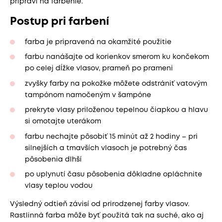
pripraví na farbenie.
Postup pri farbení
farba je pripravená na okamžité použitie
farbu nanášajte od korienkov smerom ku končekom
po celej dĺžke vlasov, prameň po prameni
zvyšky farby na pokožke môžete odstrániť vatovým
tampónom namočeným v šampóne
prekryte vlasy priloženou tepelnou čiapkou a hlavu
si omotajte uterákom
farbu nechajte pôsobiť 15 minút až 2 hodiny – pri
silnejších a tmavších vlasoch je potrebný čas
pôsobenia dlhší
po uplynutí času pôsobenia dôkladne opláchnite
vlasy teplou vodou
Výsledný odtieň závisí od prirodzenej farby vlasov.
Rastlinná farba môže byť použitá tak na suché, ako aj