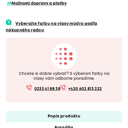
Možnosti dopravy a platby
Vyberajte farbu na vlasy múdro podľa
nákupného radcu
Chcete si dobre vybrať? S výberom farby na
vlasy vám odborne poradíme.
0233 41 88 38
+420 602 813 222
Popis produktu
Poradňa