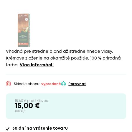
Vhodná pre stredne blond až stredne hnedé vlasy.
Krémové zloženie na okamžité použitie. 100 % prírodná
farba.
Viac informácií
Sklad e-shopu:
vypredané
Porovnať
18,60 € pred zľavou
15,00 €
100 €/l
30 dní
na vrátenie tovaru