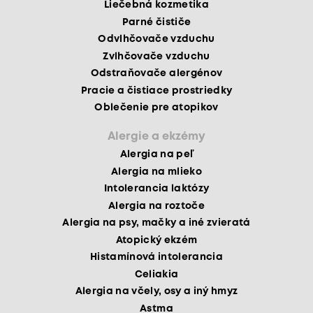
Liečebná kozmetika
Parné čističe
Odvlhčovače vzduchu
Zvlhčovače vzduchu
Odstraňovače alergénov
Pracie a čistiace prostriedky
Oblečenie pre atopikov
Alergie a ekzémy
Alergia na peľ
Alergia na mlieko
Intolerancia laktózy
Alergia na roztoče
Alergia na psy, mačky a iné zvieratá
Atopický ekzém
Histamínová intolerancia
Celiakia
Alergia na včely, osy a iný hmyz
Astma