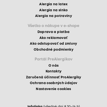
Alergia na latex
Alergia na slnko
Alergia na potraviny
Všetko o nákupe v e-shope
Doprava a platba
Ako reklamovať
Ako odstupovať od zmluvy
Obchodné podmienky
Portál PreAlergikov
O nás
Kontakty
Zaručená účinnosť ProAlergiky
Ochrana osobných údajov
Nastavenie cookies
Infolinka
(všedné dni 8.30–16 h)