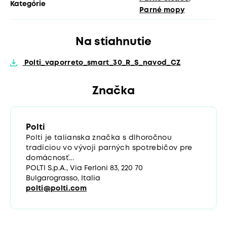
Kategórie
Parné mopy
Na stiahnutie
Polti_vaporreto_smart_30_R_S_navod_CZ
Značka
Polti
Polti je talianska značka s dlhoročnou
tradíciou vo vývoji parných spotrebičov pre
domácnosť...
POLTI S.p.A., Via Ferloni 83, 220 70
Bulgarograsso, Italia
polti@polti.com