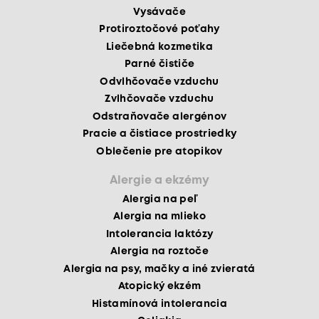
Vysávače
Protiroztočové poťahy
Liečebná kozmetika
Parné čističe
Odvlhčovače vzduchu
Zvlhčovače vzduchu
Odstraňovače alergénov
Pracie a čistiace prostriedky
Oblečenie pre atopikov
Alergie a ekzémy
Alergia na peľ
Alergia na mlieko
Intolerancia laktózy
Alergia na roztoče
Alergia na psy, mačky a iné zvieratá
Atopický ekzém
Histamínová intolerancia