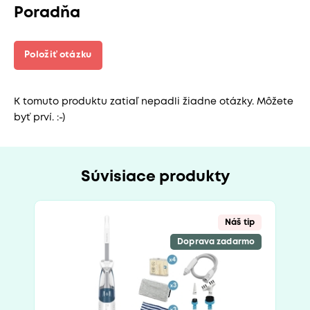
Poradňa
Položiť otázku
K tomuto produktu zatiaľ nepadli žiadne otázky. Môžete
byť prví. :-)
Súvisiace produkty
Náš tip
Doprava zadarmo