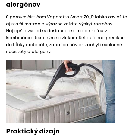
alergénov
S parným čističom Vaporetto Smart 30_R ľahko osviežite
aj starší matrac a výrazne znížite výskyt roztočov.
Najlepšie výsledky dosiahnete s malou kefou v
kombinácii s textilným návlekom. Kefa účinne prenikne
do hĺbky materiálu, zatiaľ čo návlek zachytí uvoľnené
nečistoty a alergény.
Praktický dizajn