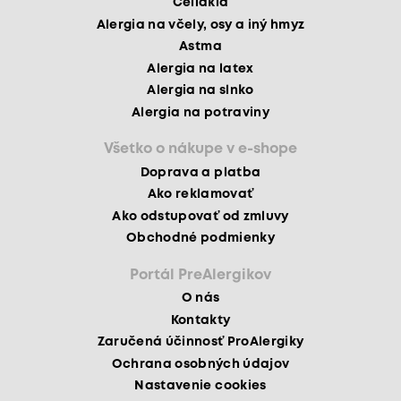
Celiakia
Alergia na včely, osy a iný hmyz
Astma
Alergia na latex
Alergia na slnko
Alergia na potraviny
Všetko o nákupe v e-shope
Doprava a platba
Ako reklamovať
Ako odstupovať od zmluvy
Obchodné podmienky
Portál PreAlergikov
O nás
Kontakty
Zaručená účinnosť ProAlergiky
Ochrana osobných údajov
Nastavenie cookies