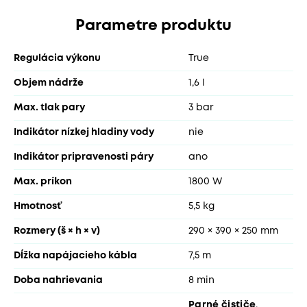
Parametre produktu
Regulácia výkonu
True
Objem nádrže
1,6 l
Max. tlak pary
3 bar
Indikátor nízkej hladiny vody
nie
Indikátor pripravenosti páry
ano
Max. príkon
1800 W
Hmotnosť
5,5 kg
Rozmery (š × h × v)
290 × 390 × 250 mm
Dĺžka napájacieho kábla
7,5 m
Doba nahrievania
8 min
Parné čističe
,