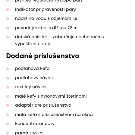
plynulá regulácia výstupu pary
indikátor pripravenosti pary
nádrž na vodu s objemom 1,6 l
prívodný kábel s dĺžkou 7,5 m
detská poistka – zabraňuje nechcenému
vypúšťaniu pary
Dodané príslušenstvo
podlahová kefa
podlahový návlek
textilný návlek
malé kefy s nylonovými štetinami
adaptér pre príslušenstvo
malá kefa s príslušenstvom na okná
koncentrátor pary
parná tryska