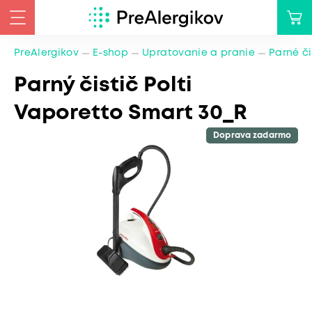
PreAlergikov
E-shop
Upratovanie a pranie
Parné či
Parný čistič Polti
Vaporetto Smart 30_R
Doprava zadarmo