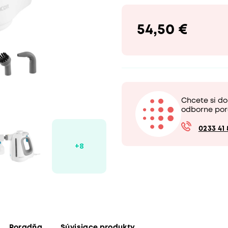
54,50 €
Chcete si d
odborne por
0233 41 
Poradňa
Súvisiace produkty