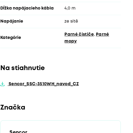
Dĺžka napájacieho kábla
4,0 m
Napájanie
ze sítě
Parné čističe
,
Parné
Kategórie
mopy
Na stiahnutie
Sencor_SSC-3510WH_navod_CZ
Značka
Sencor