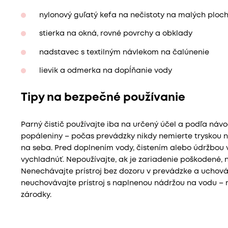
nylonový guľatý kefa na nečistoty na malých ploc
stierka na okná, rovné povrchy a obklady
nadstavec s textilným návlekom na čalúnenie
lievik a odmerka na dopĺňanie vody
Tipy na bezpečné používanie
Parný čistič používajte iba na určený účel a podľa ná
popáleniny – počas prevádzky nikdy nemierte tryskou na
na seba. Pred doplnením vody, čistením alebo údržbou vž
vychladnúť. Nepoužívajte, ak je zariadenie poškodené, 
Nenechávajte prístroj bez dozoru v prevádzke a uchová
neuchovávajte prístroj s naplnenou nádržou na vodu – 
zárodky.