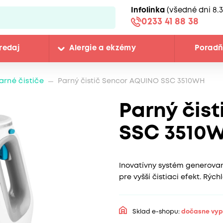
Infolinka
(všedné dni 8.3
0233 41 88 38
redaj
Alergie a ekzémy
Porad
arné čističe
Parný čistič Sencor AQUINO SSC 3510WH
Parný čis
SSC 3510
Inovatívny systém generova
pre vyšší čistiaci efekt. Rýc
Sklad e-shopu:
dočasne vy