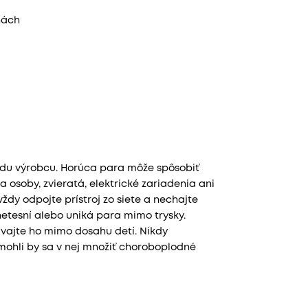
hách
vodu výrobcu. Horúca para môže spôsobiť
 osoby, zvieratá, elektrické zariadenia ani
dy odpojte prístroj zo siete a nechajte
netesní alebo uniká para mimo trysky.
vajte ho mimo dosahu detí. Nikdy
mohli by sa v nej množiť choroboplodné