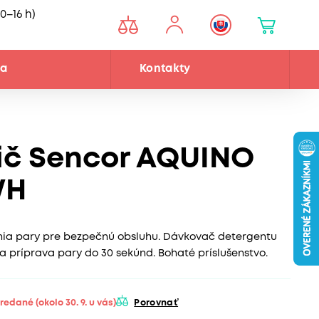
0–16 h)
ňa
Kontakty
tič Sencor AQUINO
WH
nia pary pre bezpečnú obsluhu. Dávkovač detergentu
hla príprava pary do 30 sekúnd. Bohaté príslušenstvo.
predané
(okolo 30. 9. u vás)
Porovnať