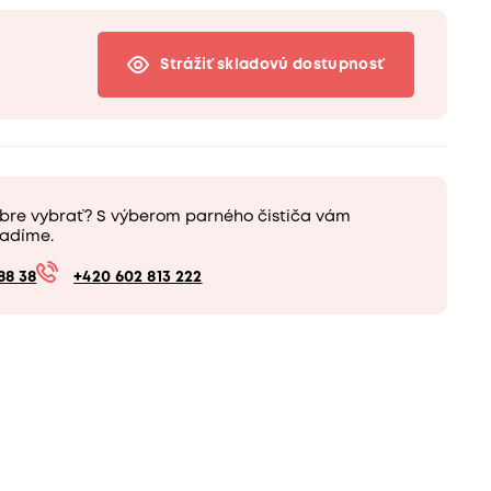
Strážiť skladovú dostupnosť
obre vybrať? S výberom parného čističa vám
adíme.
88 38
+420 602 813 222