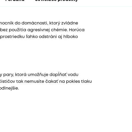
mocník do domácnosti, ktorý zvládne
bez použitia agresívnej chémie. Horúca
rostriedku ľahko odstráni aj hlboko
by pary, ktorá umožňuje dopĺňať vodu
čističov tak nemusíte čakať na pokles tlaku
dlnejšie.