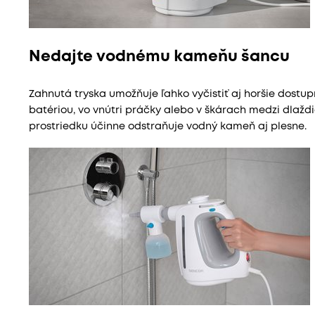
Nedajte vodnému kameňu šancu
Zahnutá tryska umožňuje ľahko vyčistiť aj horšie dostu
batériou, vo vnútri práčky alebo v škárach medzi dlažd
prostriedku účinne odstraňuje vodný kameň aj plesne.