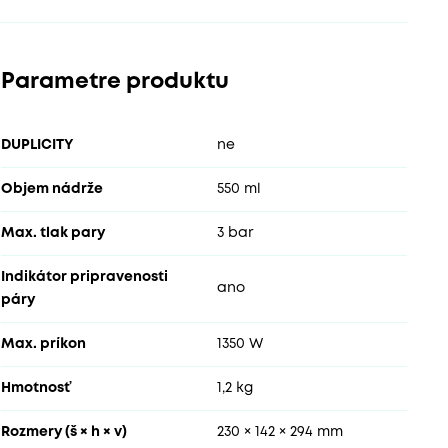
Parametre produktu
DUPLICITY
ne
Objem nádrže
550 ml
Max. tlak pary
3 bar
Indikátor pripravenosti
ano
páry
Max. príkon
1350 W
Hmotnosť
1,2 kg
Rozmery (š × h × v)
230 × 142 × 294 mm