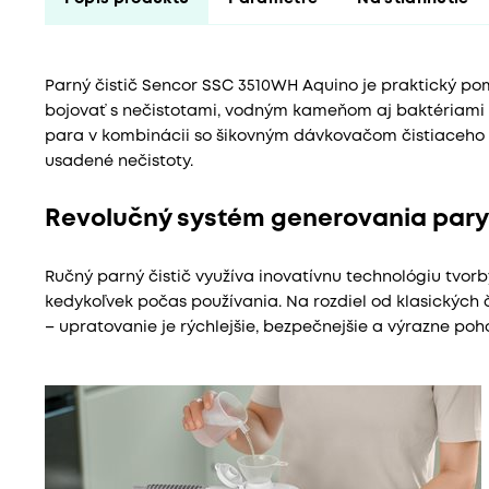
Parný čistič Sencor SSC 3510WH Aquino je praktický po
bojovať s nečistotami, vodným kameňom aj baktériami 
para v kombinácii so šikovným dávkovačom čistiaceho p
usadené nečistoty.
Revolučný systém generovania pary
Ručný parný čistič využíva inovatívnu technológiu tvor
kedykoľvek počas používania. Na rozdiel od klasických 
– upratovanie je rýchlejšie, bezpečnejšie a výrazne poho