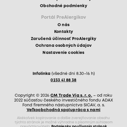
Obchodné podmienky
Portál PreAlergikov
O nás
Kontakty
Zaručená účinnosť ProAlergiky
Ochrana osobných údajov
Nastavenie cookies
Infolinka
(všedné dni 8.30–16 h)
0233 41 88 38
Copyright © 2026
CM Trade Via s. r. o.
– od roku
2022 súčasťou českého investičného fondu ADAX
Fond firemného nástupníctva SICAV, a. s.
Veľkoobchodná spolupráca s nami
Akékoľvek kopírovanie a ďalšie zverejňovanie obsahu
týchto stránok je možné výhradne s písomným súhlasom
prevádzkovateľa.
Podmienky používania stránok