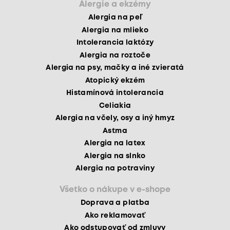
Alergie a ekzémy
Alergia na peľ
Alergia na mlieko
Intolerancia laktózy
Alergia na roztoče
Alergia na psy, mačky a iné zvieratá
Atopický ekzém
Histamínová intolerancia
Celiakia
Alergia na včely, osy a iný hmyz
Astma
Alergia na latex
Alergia na slnko
Alergia na potraviny
Všetko o nákupe v e-shope
Doprava a platba
Ako reklamovať
Ako odstupovať od zmluvy