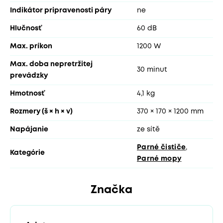
Indikátor pripravenosti páry
ne
Hlučnosť
60 dB
Max. príkon
1200 W
Max. doba nepretržitej
30 minut
prevádzky
Hmotnosť
4,1 kg
Rozmery (š × h × v)
370 × 170 × 1200 mm
Napájanie
ze sítě
Parné čističe
,
Kategórie
Parné mopy
Značka