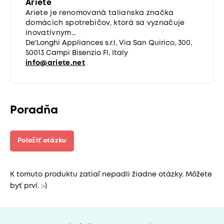
Ariete
Ariete je renomovaná talianska značka
domácich spotrebičov, ktorá sa vyznačuje
inovatívnym...
De'Longhi Appliances s.r.l, Via San Quirico, 300,
50013 Campi Bisenzio Fl, Italy
info@ariete.net
Poradňa
Položiť otázku
K tomuto produktu zatiaľ nepadli žiadne otázky. Môžete
byť prví. :-)