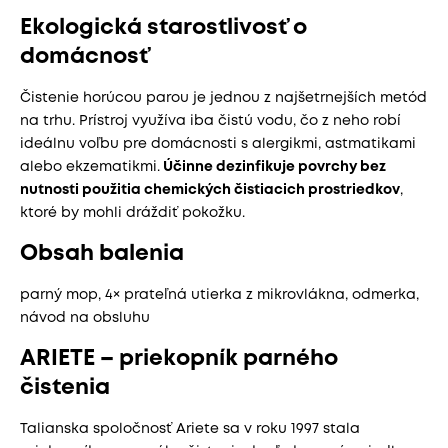
Ekologická starostlivosť o
domácnosť
Čistenie horúcou parou je jednou z najšetrnejších metód
na trhu. Prístroj využíva iba čistú vodu, čo z neho robí
ideálnu voľbu pre domácnosti s alergikmi, astmatikami
alebo ekzematikmi.
Účinne dezinfikuje povrchy bez
nutnosti použitia chemických čistiacich prostriedkov
,
ktoré by mohli dráždiť pokožku.
Obsah balenia
parný mop, 4× prateľná utierka z mikrovlákna, odmerka,
návod na obsluhu
ARIETE – priekopník parného
čistenia
Talianska spoločnosť Ariete sa v roku 1997 stala