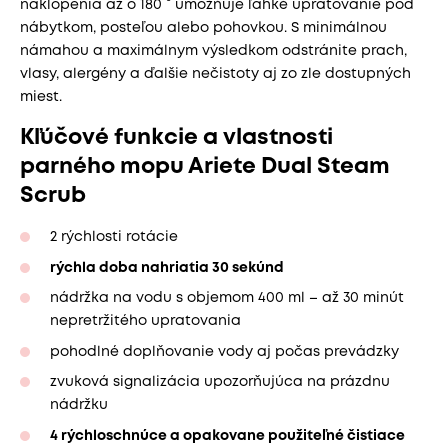
naklopenia až o 180 ° umožňuje ľahké upratovanie pod
nábytkom, posteľou alebo pohovkou. S minimálnou
námahou a maximálnym výsledkom odstránite prach,
vlasy, alergény a ďalšie nečistoty aj zo zle dostupných
miest.
Kľúčové funkcie a vlastnosti
parného mopu Ariete Dual Steam
Scrub
2 rýchlosti rotácie
rýchla doba nahriatia 30 sekúnd
nádržka na vodu s objemom 400 ml – až 30 minút
nepretržitého upratovania
pohodlné doplňovanie vody aj počas prevádzky
zvuková signalizácia upozorňujúca na prázdnu
nádržku
4 rýchloschnúce a opakovane použiteľné čistiace