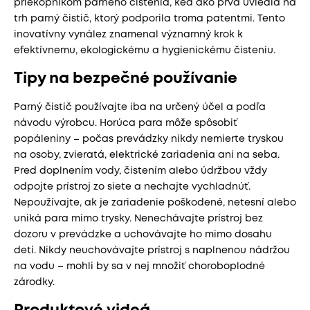
priekopníkom parného čistenia, keď ako prvá uviedla na
trh parný čistič, ktorý podporila troma patentmi. Tento
inovatívny vynález znamenal významný krok k
efektívnemu, ekologickému a hygienickému čisteniu.
Tipy na bezpečné používanie
Parný čistič používajte iba na určený účel a podľa
návodu výrobcu. Horúca para môže spôsobiť
popáleniny – počas prevádzky nikdy nemierte tryskou
na osoby, zvieratá, elektrické zariadenia ani na seba.
Pred doplnením vody, čistením alebo údržbou vždy
odpojte prístroj zo siete a nechajte vychladnúť.
Nepoužívajte, ak je zariadenie poškodené, netesní alebo
uniká para mimo trysky. Nenechávajte prístroj bez
dozoru v prevádzke a uchovávajte ho mimo dosahu
detí. Nikdy neuchovávajte prístroj s naplnenou nádržou
na vodu – mohli by sa v nej množiť choroboplodné
zárodky.