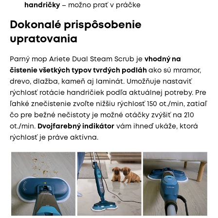
handričky
– možno prať v práčke
Dokonalé prispôsobenie
upratovania
Parný mop Ariete Dual Steam Scrub je
vhodný na
čistenie všetkých typov tvrdých podláh
ako sú mramor,
drevo, dlažba, kameň aj laminát. Umožňuje nastaviť
rýchlosť rotácie handričiek podľa aktuálnej potreby. Pre
ľahké znečistenie zvoľte nižšiu rýchlosť 150 ot./min, zatiaľ
čo pre bežné nečistoty je možné otáčky zvýšiť na 210
ot./min.
Dvojfarebný indikátor
vám ihneď ukáže, ktorá
rýchlosť je práve aktívna.