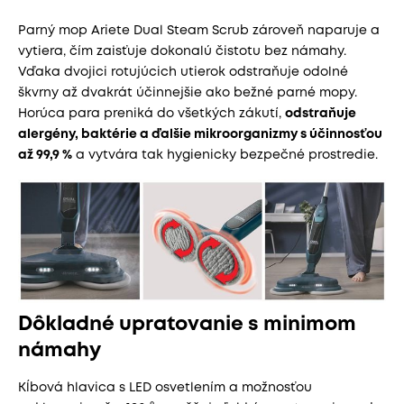
Parný mop Ariete Dual Steam Scrub zároveň naparuje a
vytiera, čím zaisťuje dokonalú čistotu bez námahy.
Vďaka dvojici rotujúcich utierok odstraňuje odolné
škvrny až dvakrát účinnejšie ako bežné parné mopy.
Horúca para preniká do všetkých zákutí,
odstraňuje
alergény, baktérie a ďalšie mikroorganizmy s účinnosťou
až 99,9 %
a vytvára tak hygienicky bezpečné prostredie.
Dôkladné upratovanie s minimom
námahy
Kĺbová hlavica s LED osvetlením a možnosťou