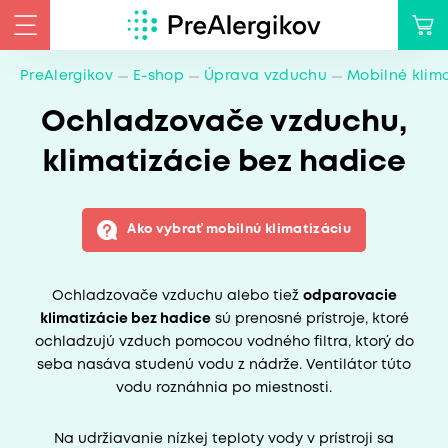
PreAlergikov
E-shop
Úprava vzduchu
Mobilné klim
Ochladzovače vzduchu,
klimatizácie bez hadice
Ako vybrať mobilnú klimatizáciu
Ochladzovače vzduchu alebo tiež
odparovacie
klimatizácie bez hadice
sú prenosné prístroje, ktoré
ochladzujú vzduch pomocou vodného filtra, ktorý do
seba nasáva studenú vodu z nádrže. Ventilátor túto
vodu roznáhnia po miestnosti.
Na udržiavanie nízkej teploty vody v prístroji sa