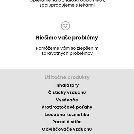
Opierame sa o znalosti odborníkov,
spolupracujeme s lekármi
Riešime vaše problémy
Pomôžeme vám so zlepšením
zdravotných problémov
Užitočné produkty
Inhalátory
Čističky vzduchu
Vysávače
Protiroztočové poťahy
Liečebná kozmetika
Parné čističe
Odvlhčovače vzduchu