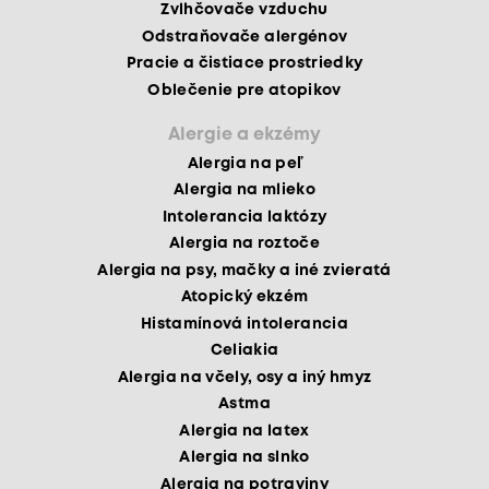
Zvlhčovače vzduchu
Odstraňovače alergénov
Pracie a čistiace prostriedky
Oblečenie pre atopikov
Alergie a ekzémy
Alergia na peľ
Alergia na mlieko
Intolerancia laktózy
Alergia na roztoče
Alergia na psy, mačky a iné zvieratá
Atopický ekzém
Histamínová intolerancia
Celiakia
Alergia na včely, osy a iný hmyz
Astma
Alergia na latex
Alergia na slnko
Alergia na potraviny