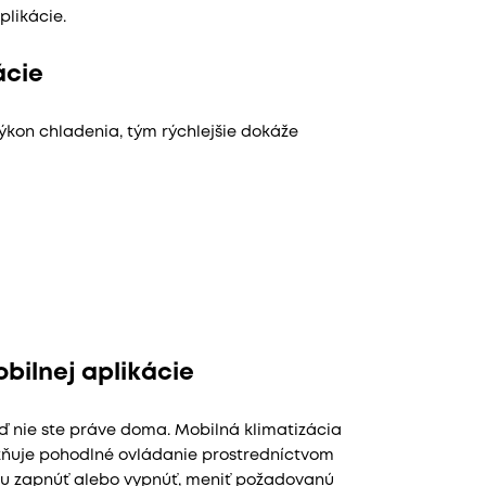
likácie.
ácie
ýkon chladenia, tým rýchlejšie dokáže
ilnej aplikácie
eď nie ste práve doma. Mobilná klimatizácia
žňuje pohodlné ovládanie prostredníctvom
ciu zapnúť alebo vypnúť, meniť požadovanú