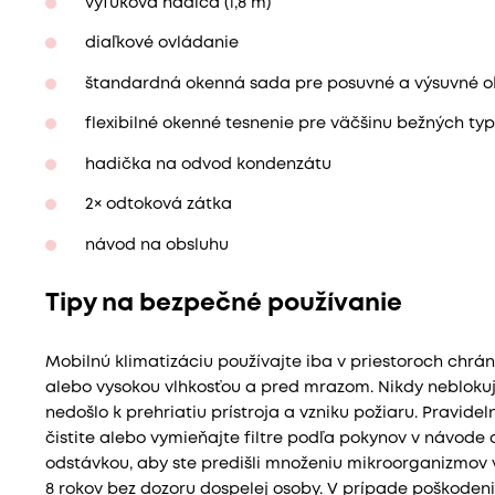
výfuková hadica (1,8 m)
diaľkové ovládanie
štandardná okenná sada pre posuvné a výsuvné 
flexibilné okenné tesnenie pre väčšinu bežných ty
hadička na odvod kondenzátu
2× odtoková zátka
návod na obsluhu
Tipy na bezpečné používanie
Mobilnú klimatizáciu používajte iba v priestoroch chr
alebo vysokou vlhkosťou a pred mrazom. Nikdy neblokuj
nedošlo k prehriatiu prístroja a vzniku požiaru. Pravid
čistite alebo vymieňajte filtre podľa pokynov v návode 
odstávkou, aby ste predišli množeniu mikroorganizmov v
8 rokov bez dozoru dospelej osoby. V prípade poškodenia