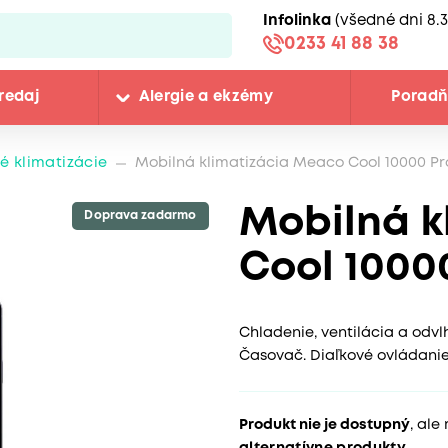
Infolinka
(všedné dni 8.3
0233 41 88 38
redaj
Alergie a ekzémy
Porad
é klimatizácie
Mobilná klimatizácia Meaco Cool 10000 Pr
Mobilná k
Doprava zadarmo
Cool 1000
Chladenie, ventilácia a odvl
Časovač. Diaľkové ovládanie.
Produkt nie je dostupný
, ale