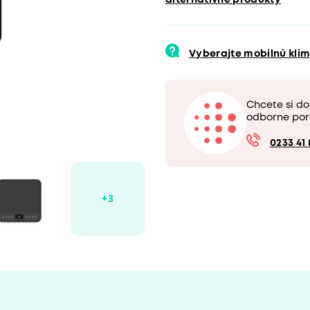
alternatívne produkty
Vyberajte mobilnú kli
Chcete si d
odborne por
0233 41 