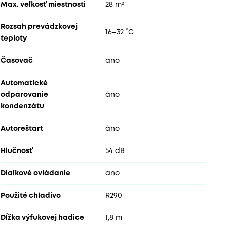
Max. veľkosť miestnosti
28 m²
Rozsah prevádzkovej
16–32 °C
teploty
Časovač
ano
Automatické
odparovanie
áno
kondenzátu
Autoreštart
áno
Hlučnosť
54 dB
Diaľkové ovládanie
ano
Použité chladivo
R290
Dĺžka výfukovej hadice
1,8 m