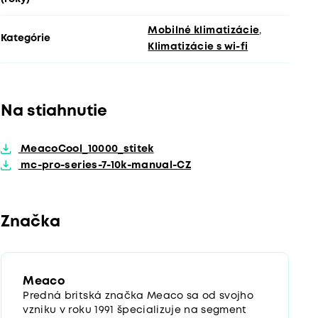
Mobilné klimatizácie
,
Kategórie
Klimatizácie s wi-fi
Na stiahnutie
MeacoCool_10000_stitek
mc-pro-series-7-10k-manual-CZ
Značka
Meaco
Predná britská značka Meaco sa od svojho
vzniku v roku 1991 špecializuje na segment