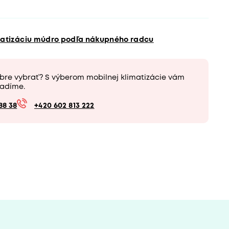
matizáciu múdro podľa nákupného radcu
obre vybrať? S výberom mobilnej klimatizácie vám
adíme.
88 38
+420 602 813 222