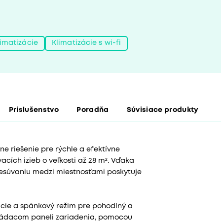
imatizácie
Klimatizácie s wi-fi
Príslušenstvo
Poradňa
Súvisiace produkty
e riešenie pre rýchle a efektívne
cích izieb o veľkosti až 28 m². Vďaka
súvaniu medzi miestnosťami poskytuje
cie a spánkový režim pre pohodlný a
ládacom paneli zariadenia, pomocou