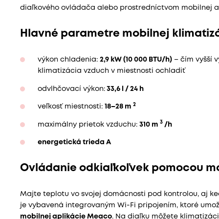
diaľkového ovládača alebo prostredníctvom mobilnej ap
Hlavné parametre mobilnej klimatiz
výkon chladenia:
2,9 kW (10 000 BTU/h)
– čím vyšší v
klimatizácia vzduch v miestnosti ochladiť
odvlhčovací výkon:
33,6 l / 24 h
2
veľkosť miestnosti:
18–28 m
3
maximálny prietok vzduchu:
310 m
/h
energetická trieda A
Ovládanie odkiaľkoľvek pomocou mob
Majte teplotu vo svojej domácnosti pod kontrolou, aj k
je vybavená integrovaným Wi-Fi pripojením, ktoré umo
mobilnej aplikácie Meaco
. Na diaľku môžete klimatizá