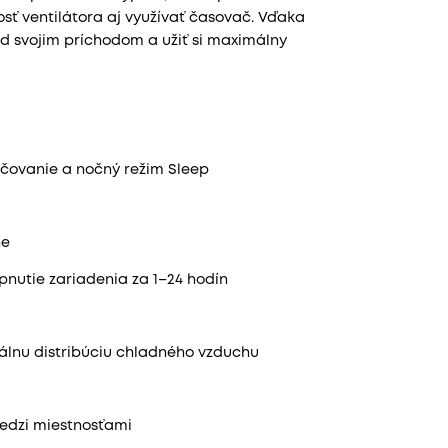
osť ventilátora aj využívať časovač. Vďaka
d svojim príchodom a užiť si maximálny
lhčovanie a nočný režim Sleep
ne
nutie zariadenia za 1–24 hodín
lnu distribúciu chladného vzduchu
medzi miestnosťami