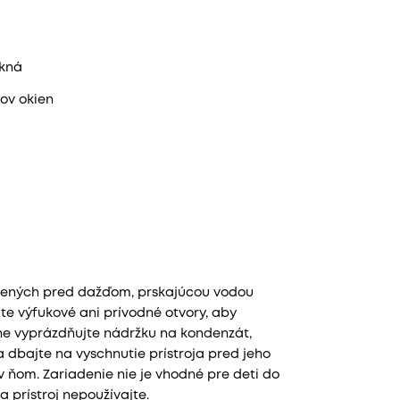
okná
pov okien
ánených pred dažďom, prskajúcou vodou
te výfukové ani prívodné otvory, aby
elne vyprázdňujte nádržku na kondenzát,
a dbajte na vyschnutie prístroja pred jeho
 ňom. Zariadenie nie je vhodné pre deti do
 prístroj nepoužívajte.