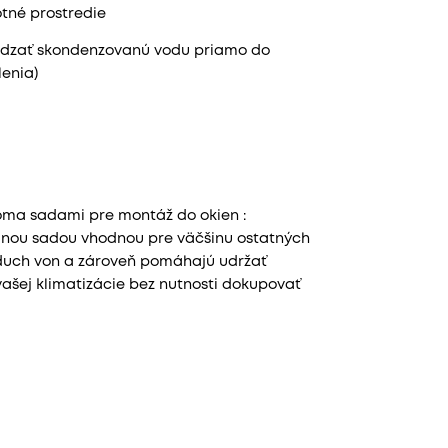
tné prostredie
ádzať skondenzovanú vodu priamo do
enia)
voma sadami pre montáž do okien :
lnou sadou vhodnou pre väčšinu ostatných
zduch von a zároveň pomáhajú udržať
vašej klimatizácie bez nutnosti dokupovať