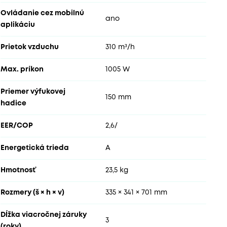
Ovládanie cez mobilnú
ano
aplikáciu
Prietok vzduchu
310 m³/h
Max. príkon
1005 W
Priemer výfukovej
150 mm
hadice
EER/COP
2,6/
Energetická trieda
A
Hmotnosť
23,5 kg
Rozmery (š × h × v)
335 × 341 × 701 mm
Dĺžka viacročnej záruky
3
(roky)