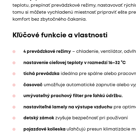
teplotu, prepínať prevádzkové režimy, nastavovať rýchl
tomu si môžete vychladenú miestnosť pripraviť ešte pre
komfort bez zbytočného čakania.
Kľúčové funkcie a vlastnosti
4 prevádzkové režimy
– chladenie, ventilátor, odv
nastavenie cieľovej teploty v rozmedzí 16–32 °C
tichá prevádzka
ideálna pre spálne alebo pracov
časovač
umožňuje automatické zapnutie alebo vyp
umývateľný prachový filter pre ľahkú údržbu.
nastaviteľné lamely na výstupe vzduchu
pre optimá
detský zámok
zvyšuje bezpečnosť pri používaní
pojazdové kolieska
uľahčujú presun klimatizácie 