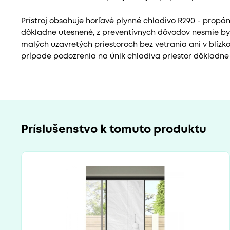
Prístroj obsahuje horľavé plynné chladivo R290 - propán. 
dôkladne utesnené, z preventívnych dôvodov nesmie byť
malých uzavretých priestoroch bez vetrania ani v blízkos
prípade podozrenia na únik chladiva priestor dôkladne 
Príslušenstvo k tomuto produktu