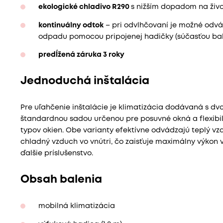
ekologické chladivo R290
s nižším dopadom na živo
kontinuálny odtok
– pri odvlhčovaní je možné odv
odpadu pomocou pripojenej hadičky (súčasťou bal
predĺžená záruka 3 roky
Jednoduchá inštalácia
Pre uľahčenie inštalácie je klimatizácia dodávaná s d
štandardnou sadou určenou pre posuvné okná a flexibi
typov okien. Obe varianty efektívne odvádzajú teplý v
chladný vzduch vo vnútri, čo zaisťuje maximálny výkon 
ďalšie príslušenstvo.
Obsah balenia
mobilná klimatizácia