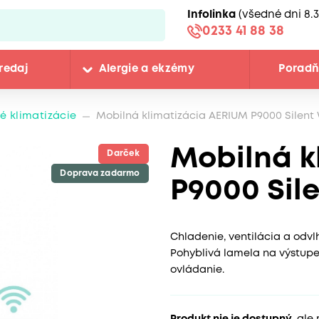
Infolinka
(všedné dni 8.3
0233 41 88 38
redaj
Alergie a ekzémy
Porad
é klimatizácie
Mobilná klimatizácia AERIUM P9000 Silent 
Mobilná k
Darček
Doprava zadarmo
P9000 Sile
Chladenie, ventilácia a odvl
Pohyblivá lamela na výstupe
ovládanie.