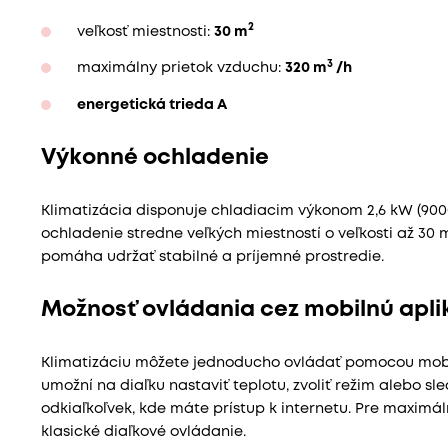
2
veľkosť miestnosti:
30 m
3
maximálny prietok vzduchu:
320 m
/h
energetická trieda A
Výkonné ochladenie
Klimatizácia disponuje chladiacim výkonom 2,6 kW (9000
ochladenie stredne veľkých miestností o veľkosti až 30 m2
pomáha udržať stabilné a príjemné prostredie.
Možnosť ovládania cez mobilnú apli
Klimatizáciu môžete jednoducho ovládať pomocou mobiln
umožní na diaľku nastaviť teplotu, zvoliť režim alebo sl
odkiaľkoľvek, kde máte prístup k internetu. Pre maximál
klasické diaľkové ovládanie.