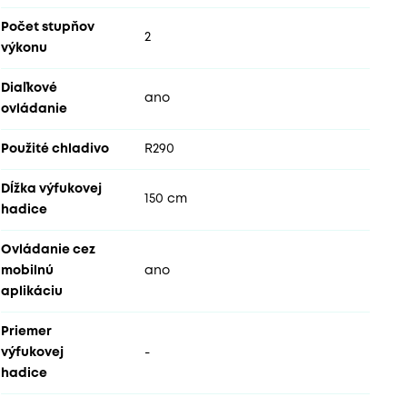
Počet stupňov
2
výkonu
Diaľkové
ano
ovládanie
Použité chladivo
R290
Dĺžka výfukovej
150 cm
hadice
Ovládanie cez
mobilnú
ano
aplikáciu
Priemer
výfukovej
-
hadice