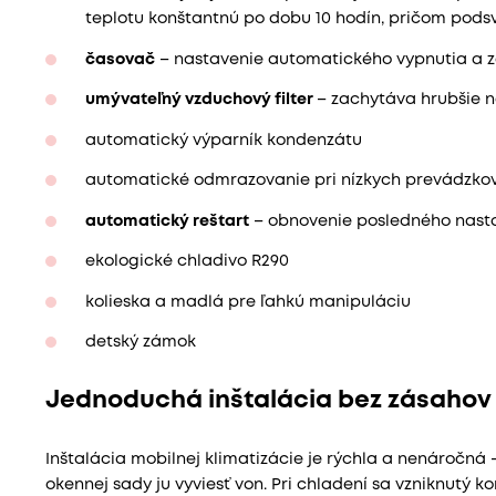
teplotu konštantnú po dobu 10 hodín, pričom podsv
časovač
– nastavenie automatického vypnutia a z
umývateľný vzduchový filter
– zachytáva hrubšie ne
automatický výparník kondenzátu
automatické odmrazovanie pri nízkych prevádzko
automatický reštart
– obnovenie posledného nast
ekologické chladivo R290
kolieska a madlá pre ľahkú manipuláciu
detský zámok
Jednoduchá inštalácia bez zásahov
Inštalácia mobilnej klimatizácie je rýchla a nenáročná 
okennej sady ju vyviesť von. Pri chladení sa vzniknutý