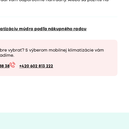
 radi vám odporučíme náhradný. Alebo sa pozrite na
matizáciu múdro podľa nákupného radcu
obre vybrať? S výberom mobilnej klimatizácie vám
adíme.
88 38
+420 602 813 222