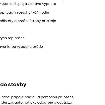
ietenie displeja zostáva vypnuté
apnutia v rozsahu 1–24 hodín
čistoty a chráni útroby prístroja
vých teplotách
avenia po výpadku prúdu
 do stavby
– stačí pripojiť hadicu a pomocou priloženej
 kondenzát automaticky odparuje a odvádza