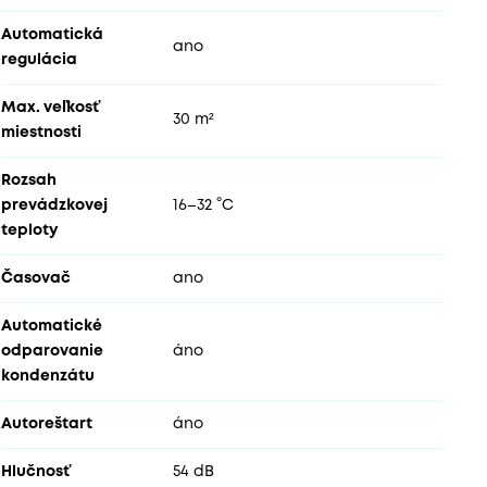
Automatická
ano
regulácia
Max. veľkosť
30 m²
miestnosti
Rozsah
prevádzkovej
16–32 °C
teploty
Časovač
ano
Automatické
odparovanie
áno
kondenzátu
Autoreštart
áno
Hlučnosť
54 dB