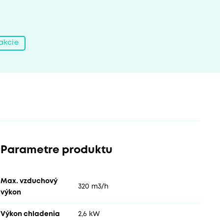
akcie
Parametre produktu
Max. vzduchový
320 m3/h
výkon
Výkon chladenia
2,6 kW