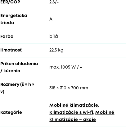
EER/COP
2,6/-
Energetická
A
trieda
Farba
bílá
Hmotnosť
22,5 kg
Príkon chladenia
max. 1005 W / -
/ kúrenia
Rozmery (š × h ×
315 × 310 × 700 mm
v)
Mobilné klimatizácie
,
Kategórie
Klimatizácie s wi-fi
,
Mobilné
klimatizácie – akcie