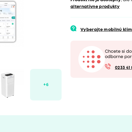
Produkt nie je dostupný
, ale
alternatívne produkty
Vyberajte mobilnú kli
Chcete si d
odborne por
0233 41 