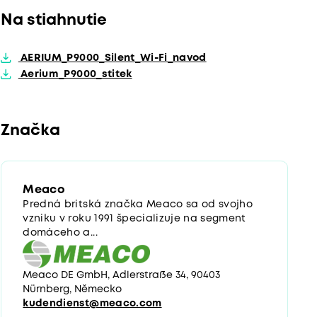
Na stiahnutie
AERIUM_P9000_Silent_Wi-Fi_navod
Aerium_P9000_stitek
Značka
Meaco
Predná britská značka Meaco sa od svojho
vzniku v roku 1991 špecializuje na segment
domáceho a...
Meaco DE GmbH, Adlerstraße 34, 90403
Nürnberg, Německo
kudendienst@meaco.com