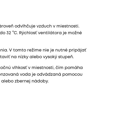
ároveň odvlhčuje vzduch v miestnosti.
do 32 °C. Rýchlosť ventilátora je možné
ia. V tomto režime nie je nutné pripájať
aviť na nízky alebo vysoký stupeň.
očnú vlhkosť v miestnosti, čím pomáha
ndenzovaná voda je odvádzaná pomocou
alebo zbernej nádoby.