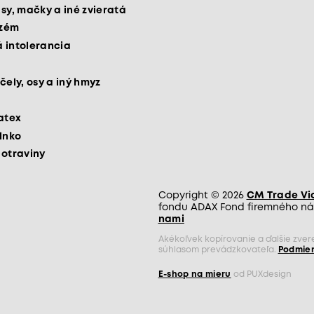
psy, mačky a iné zvieratá
kzém
 intolerancia
čely, osy a iný hmyz
latex
slnko
potraviny
Copyright © 2026
CM Trade Via 
fondu ADAX Fond firemného nás
nami
Akékoľvek kopírovanie a ďalšie zve
súhlasom prevádzkovateľa.
Podmien
E-shop na mieru
od PUXdesign