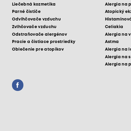
Liečebná kozmetika
Alergia na 
Parné čističe
Atopický e
Odvlhčovače vzduchu
Histamínová
Zvlhčovače vzduchu
Celiakia
Odstraňovače alergénov
Alergia na v
Pracie a čistiace prostriedky
Astma
Oblečenie pre atopikov
Alergia na 
Alergia na 
Alergia na 