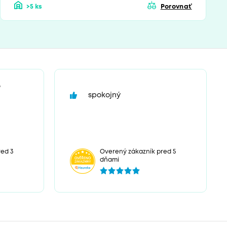
>5 ks
Porovnať
“
spokojný
ed 3
Overený zákazník pred 5
dňami