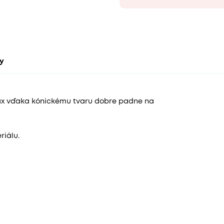
ty
x vďaka kónickému tvaru dobre padne na
iálu.