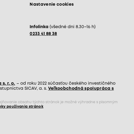
Nastavenie cookies
Infolinka
(všedné dni 8.30–16 h)
0233 41 88 38
s. r. o.
– od roku 2022 súčasťou českého investičného
tupníctva SICAV, a. s.
Veľkoobchodná spolupráca s
rejňovanie obsahu týchto stránok je možné výhradne s písomným
ky používania stránok