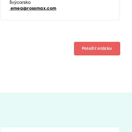
Švýcarsko
emea@rossmax.com
Položiť otázku