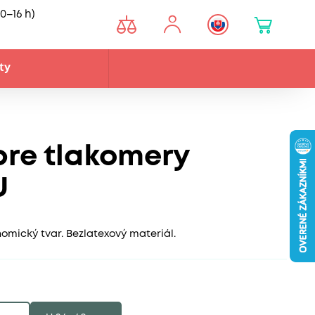
0–16 h)
ty
re tlakomery
U
mický tvar. Bezlatexový materiál.