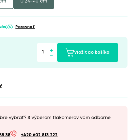
 cm
U 24–40 cm
 vás)
Porovnať
Vložiť do košíka
u
y
obre vybrať? S výberom tlakomerov vám odborne
88 38
+420 602 813 222