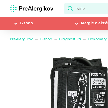
E-shop
Alergie a ekz
PreAlergikov
E-shop
Diagnostika
Tlakomery