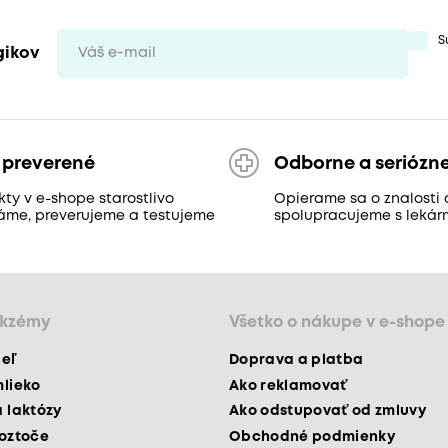
S
gikov
 preverené
Odborne a seriózn
ty v e-shope starostlivo
Opierame sa o znalosti 
áme, preverujeme a testujeme
spolupracujeme s lekár
ekzémy
Všetko o nákupe v e-shope
peľ
Doprava a platba
mlieko
Ako reklamovať
a laktózy
Ako odstupovať od zmluvy
roztoče
Obchodné podmienky