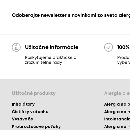
Odoberajte newsletter s novinkami zo sveta aler
Užitočné informácie
100%
Poskytujeme praktické a
Produk
zrozumiteľné rady
vyber
Užitočné produkty
Alergie a 
Inhalátory
Alergia na 
Čističky vzduchu
Alergia na 
Vysávače
Intoleranci
Protiroztočové poťahy
Alergia na 