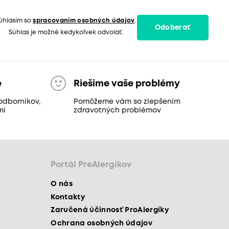
úhlasím so
spracovaním osobných údajov
.
Odoberať
Súhlas je možné kedykoľvek odvolať.
e
Riešime vaše problémy
odborníkov,
Pomôžeme vám so zlepšením
mi
zdravotných problémov
Portál PreAlergikov
O nás
Kontakty
Zaručená účinnosť ProAlergiky
Ochrana osobných údajov