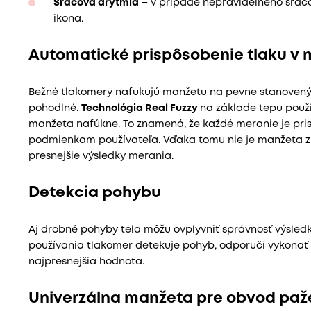
Srdcová arytmia
– v prípade nepravidelného srdcov
ikona.
Automatické prispôsobenie tlaku v
Bežné tlakomery nafukujú manžetu na pevne stanovený tl
pohodlné.
Technológia Real Fuzzy
na základe tepu použí
manžeta nafúkne. To znamená, že každé meranie je pri
podmienkam používateľa. Vďaka tomu nie je manžeta z
presnejšie výsledky merania.
Detekcia pohybu
Aj drobné pohyby tela môžu ovplyvniť správnosť výsledk
používania tlakomer detekuje pohyb, odporučí vykonať 
najpresnejšia hodnota.
Univerzálna manžeta pre obvod paž