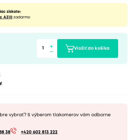
ac získate:
c A310
zadarmo
Vložiť do košíka
u
y
obre vybrať? S výberom tlakomerov vám odborne
88 38
+420 602 813 222