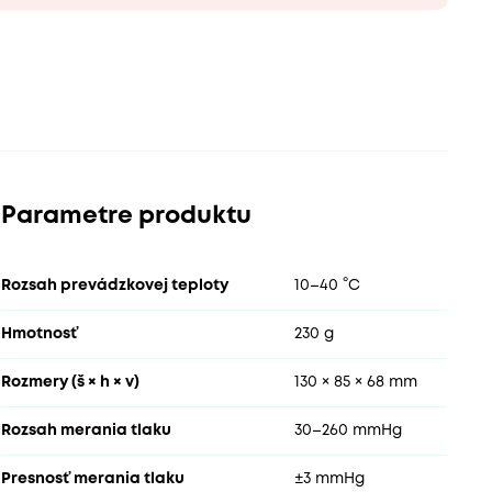
Parametre produktu
Rozsah prevádzkovej teploty
10–40 °C
Hmotnosť
230 g
Rozmery (š × h × v)
130 × 85 × 68 mm
Rozsah merania tlaku
30–260 mmHg
Presnosť merania tlaku
±3 mmHg