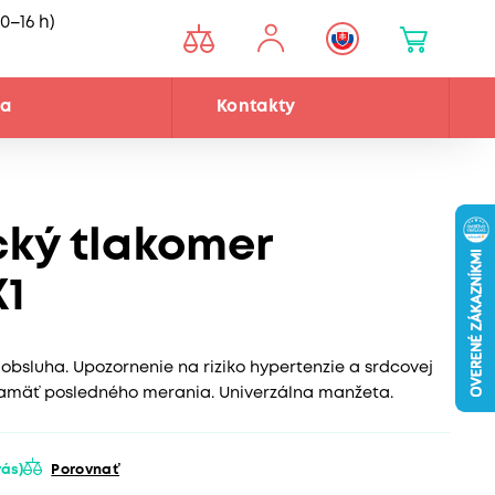
0–16 h)
ňa
Kontakty
ký tlakomer
1
obsluha. Upozornenie na riziko hypertenzie a srdcovej
Pamäť posledného merania. Univerzálna manžeta.
 vás)
Porovnať