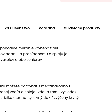
Príslušenstvo
Poradňa
Súvisiace produkty
a pohodlné meranie krvného tlaku
ovládaniu a prehľadnému displeju je
vateľov alebo seniorov.
aku môžete porovnať s medzinárodnou
enej vedľa displeja. Vďaka tomu výsledok
 rizika (normálny krvný tlak / zvýšený krvný