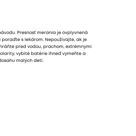
 návodu. Presnosť merania je ovplyvnená
poraďte s lekárom. Nepoužívajte, ak je
 chráňte pred vodou, prachom, extrémnymi
larity, vybité batérie ihneď vymeňte a
dosahu malých detí.