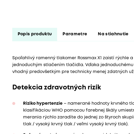
Popis produktu
Parametre
Na stiahnutie
Spoľahlivý ramenný tlakomer Rossmax X1 zaistí rýchle 
jednoduchým stlačením tlačidla. Vďaka jednoduchému 
vhodný predovšetkým pre technicky menej zdatných uží
Detekcia zdravotných rizík
Riziko hypertenzie
– namerané hodnoty krvného tl
klasifikáciou WHO pomocou farebnej škály umiestn
merania rýchlo zaradíte do jednej zo štyroch skupín
tlak / vysoký krvný tlak / veľmi vysoký krvný tlak).