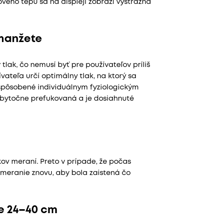
ého tepu sa na displeji zobrazí výstražná
 manžete
ak, čo nemusí byť pre používateľov príliš
vateľa určí optimálny tlak, na ktorý sa
spôsobené individuálnym fyziologickým
bytočne prefukovaná a je dosiahnuté
ov meraní. Preto v prípade, že počas
meranie znovu, aby bola zaistená čo
e 24–40 cm