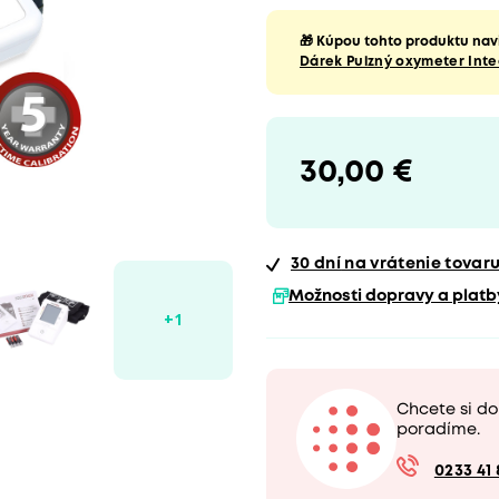
🎁 Kúpou tohto produktu navi
Dárek Pulzný oxymeter Inte
30,00 €
30 dní
na vrátenie tovar
Možnosti dopravy a platb
Chcete si d
poradíme.
0233 41 