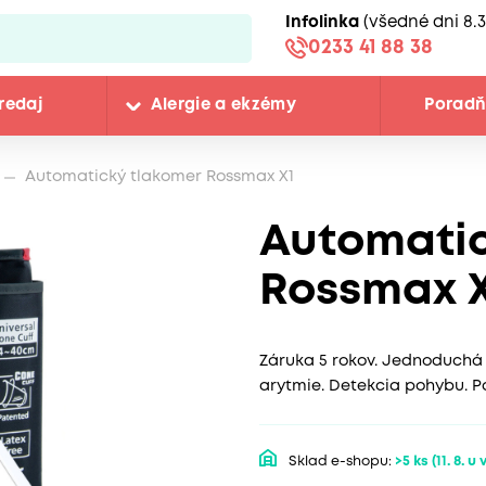
Infolinka
(všedné dni 8.3
0233 41 88 38
redaj
Alergie a ekzémy
Porad
Automatický tlakomer Rossmax X1
Automatic
Rossmax X
Záruka 5 rokov. Jednoduchá 
arytmie. Detekcia pohybu. 
Sklad e-shopu:
>5 ks
(11. 8. u