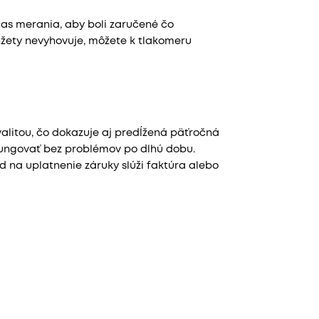
as merania, aby boli zaručené čo
žety nevyhovuje, môžete k tlakomeru
alitou, čo dokazuje aj predĺžená päťročná
 fungovať bez problémov po dlhú dobu.
d na uplatnenie záruky slúži faktúra alebo