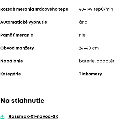
Rozsah merania srdcového tepu
40–199 tepů/min
Automatické vypnutie
áno
Pamäť merania
nie
Obvod manžety
24–40 cm
Napájanie
baterie, adaptér
Kategórie
Tlakomery
Na stiahnutie
Rossmax-X1-navod-SK