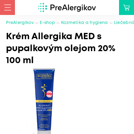
PreAlergikov
E-shop
Kozmetika a hygiena
Liečebná
Krém Allergika MED s
pupalkovým olejom 20%
100 ml