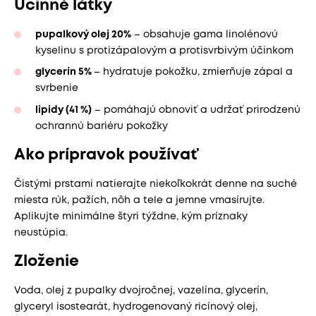
Účinné látky
pupalkový olej 20%
– obsahuje gama linolénovú
kyselinu s protizápalovým a protisvrbivým účinkom
glycerín 5%
– hydratuje pokožku, zmierňuje zápal a
svrbenie
lipidy (41 %)
– pomáhajú obnoviť a udržať prirodzenú
ochrannú bariéru pokožky
Ako prípravok používať
Čistými prstami natierajte niekoľkokrát denne na suché
miesta rúk, pažích, nôh a tele a jemne vmasírujte.
Aplikujte minimálne štyri týždne, kým príznaky
neustúpia.
Zloženie
Voda, olej z pupalky dvojročnej, vazelína, glycerín,
glyceryl isostearát, hydrogenovaný ricínový olej,