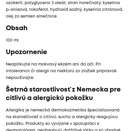
ozokerit, polyglycerol 3 oleát, síran horečnatý, kyselina
p-anisová, tokoferol, hydroxid sodný, kyselina citrónová,
olej zo semien slnečnice.
Obsah
100 ml
Upozornenie
Neaplikujte na mokvavý ekzém ani do očí. Pri
intolerancii či alergii na niektorú zo zložiek prípravok
nepoužívajte.
Šetrná starostlivosť z Nemecka pre
citlivú a alergickú pokožku
Allergika je nemecká dermokozmetika špecializovaná
na starostlivosť o citlivú, suchú a alergicky reagujúcu
pokožku. Produkty sú vyvíjané v spolupráci s
dermatológmi, neobsahujú dráždivé látky a sú vhodné