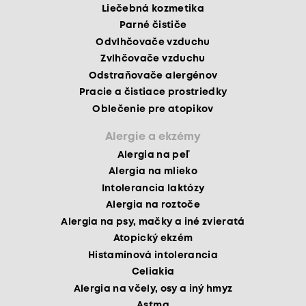
Liečebná kozmetika
Parné čističe
Odvlhčovače vzduchu
Zvlhčovače vzduchu
Odstraňovače alergénov
Pracie a čistiace prostriedky
Oblečenie pre atopikov
Alergie a ekzémy
Alergia na peľ
Alergia na mlieko
Intolerancia laktózy
Alergia na roztoče
Alergia na psy, mačky a iné zvieratá
Atopický ekzém
Histamínová intolerancia
Celiakia
Alergia na včely, osy a iný hmyz
Astma