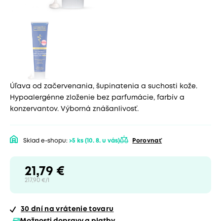
Úľava od začervenania, šupinatenia a suchosti kože.
Hypoalergénne zloženie bez parfumácie, farbív a
konzervantov. Výborná znášanlivosť.
Sklad e-shopu:
>5 ks
(10. 8. u vás)
Porovnať
21,79 €
217,90 €/l
30 dní
na vrátenie tovaru