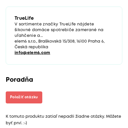
TrueLife
V sortimente značky TrueLife nájdete
šikovné domáce spotrebiče zamerané na
uľahčenie a...
elem6 s.r.o., Braškovská 15/308, 16100 Praha 6,
Česká republika
info@elem6.com
Poradňa
Položiť otázku
K tomuto produktu zatiaľ nepadli žiadne otázky. Môžete
byť prví. :-)