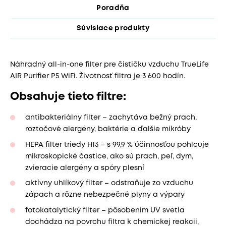
Poradňa
Súvisiace produkty
Náhradný all-in-one filter pre čističku vzduchu TrueLife
AIR Purifier P5 WiFi. Životnosť filtra je 3 600 hodín.
Obsahuje tieto filtre:
antibakteriálny filter – zachytáva bežný prach,
roztočové alergény, baktérie a ďalšie mikróby
HEPA filter triedy H13 – s 99,9 % účinnosťou pohlcuje
mikroskopické častice, ako sú prach, peľ, dym,
zvieracie alergény a spóry plesní
aktívny uhlíkový filter – odstraňuje zo vzduchu
zápach a rôzne nebezpečné plyny a výpary
fotokatalytický filter – pôsobením UV svetla
dochádza na povrchu filtra k chemickej reakcii,