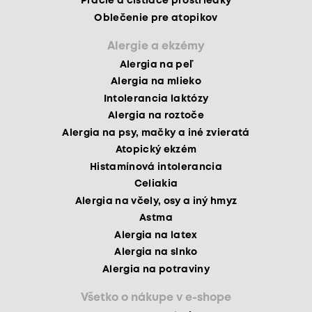
Pracie a čistiace prostriedky
Oblečenie pre atopikov
Alergie a ekzémy
Alergia na peľ
Alergia na mlieko
Intolerancia laktózy
Alergia na roztoče
Alergia na psy, mačky a iné zvieratá
Atopický ekzém
Histamínová intolerancia
Celiakia
Alergia na včely, osy a iný hmyz
Astma
Alergia na latex
Alergia na slnko
Alergia na potraviny
Všetko o nákupe v e-shope