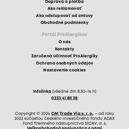
Doprava a platba
Ako reklamovať
Ako odstupovať od zmluvy
Obchodné podmienky
Portál PreAlergikov
O nás
Kontakty
Zaručená účinnosť ProAlergiky
Ochrana osobných údajov
Nastavenie cookies
Infolinka
(všedné dni 8.30–16 h)
0233 41 88 38
Copyright © 2026
CM Trade Via s. r. o.
– od roku
2022 súčasťou českého investičného fondu ADAX
Fond firemného nástupníctva SICAV, a. s.
Veľkoobchodná spolupráca s nami