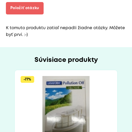
Položiť otázku
K tomuto produktu zatiaľ nepadli žiadne otázky. Môžete
byť prví. :-)
Súvisiace produkty
-77%