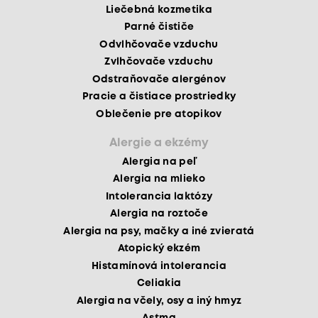
Liečebná kozmetika
Parné čističe
Odvlhčovače vzduchu
Zvlhčovače vzduchu
Odstraňovače alergénov
Pracie a čistiace prostriedky
Oblečenie pre atopikov
Alergie a ekzémy
Alergia na peľ
Alergia na mlieko
Intolerancia laktózy
Alergia na roztoče
Alergia na psy, mačky a iné zvieratá
Atopický ekzém
Histamínová intolerancia
Celiakia
Alergia na včely, osy a iný hmyz