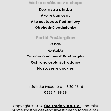
Všetko o nákupe v e-shope
Doprava a platba
Ako reklamovať
Ako odstupovať od zmluvy
Obchodné podmienky
Portál PreAlergikov
O nás
Kontakty
Zaručená účinnosť ProAlergiky
Ochrana osobných údajov
Nastavenie cookies
Infolinka
(všedné dni 8.30–16 h)
0233 41 88 38
Copyright © 2026
CM Trade Via s. r. o.
– od roku
2022 súčasťou českého investičného fondu ADAX