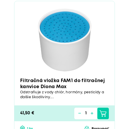
Filtračná vložka FAM1 do filtračnej
kanvice Diona Max
Odstraňuje z vody chlór, hormóny, pesticídy a
ďalšie škodliviny....
41,50 €
1 ks
Porovnať