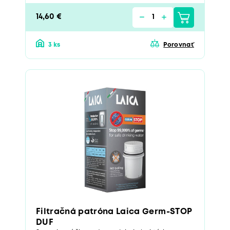
14,60 €
3 ks
Porovnať
Filtračná patróna Laica Germ-STOP
DUF