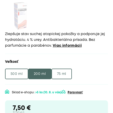
Zlepšuje stav suchej atopickej pokožky a podporuje jej
hydratáciu. 4 % urey. Antibakteriálna prísada. Bez
parfumácie a parabénov.
Viac informácií
Veľkosť
500 ml
200 ml
75 ml
Sklad e-shopu:
>5 ks
(10. 8. u vás)
Porovnať
7,50 €
37,50 €/l