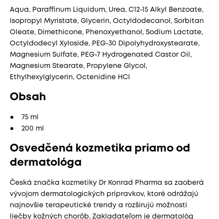
Aqua, Paraffinum Liquidum, Urea, C12-15 Alkyl Benzoate,
Isopropyl Myristate, Glycerin, Octyldodecanol, Sorbitan
Oleate, Dimethicone, Phenoxyethanol, Sodium Lactate,
Octyldodecyl Xyloside, PEG-30 Dipolyhydroxystearate,
Magnesium Sulfate, PEG-7 Hydrogenated Castor Oil,
Magnesium Stearate, Propylene Glycol,
Ethylhexylglycerin, Octenidine HCl
Obsah
● 75 ml
● 200 ml
Osvedčená kozmetika priamo od
dermatológa
Česká značka kozmetiky Dr Konrad Pharma sa zaoberá
vývojom dermatologických prípravkov, ktoré odrážajú
najnovšie terapeutické trendy a rozširujú možnosti
liečby kožných chorôb. Zakladateľom je dermatológ