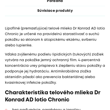
Poradňa
Súvisiace produkty
Lipofilné (premasťujúce) telové mlieko Dr Konrad AD lotio
Chronic je určené na pravidelnú starostlivosť o suchú
pokožku so sklonom k atopickému ekzému, svrbeniu
alebo lupienke.
Vďaka zvýšenému podielu lipidických (tukových) zložiek
vytvára na pokožke jemný ochranný film. 4-percentná
koncentrácia urey prispieva k zlepšeniu stavu pokožky a
podporuje jej hydratáciu. Antimikrobiálna zložka
oktenidín pôsobí ako prevencia bakteriálnej alebo
kvasinkovej infekcie pokožky.
Charakteristika telového mlieka Dr
Konrad AD lotio Chronic
bez parfumácie, parabénov a lanolínu