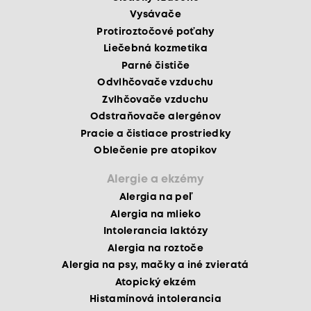
Vysávače
Protiroztočové poťahy
Liečebná kozmetika
Parné čističe
Odvlhčovače vzduchu
Zvlhčovače vzduchu
Odstraňovače alergénov
Pracie a čistiace prostriedky
Oblečenie pre atopikov
Alergie a ekzémy
Alergia na peľ
Alergia na mlieko
Intolerancia laktózy
Alergia na roztoče
Alergia na psy, mačky a iné zvieratá
Atopický ekzém
Histamínová intolerancia