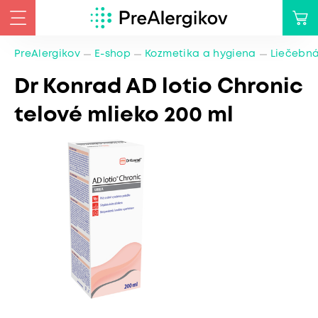
PreAlergikov
E-shop
Kozmetika a hygiena
Liečebná
Dr Konrad AD lotio Chronic
telové mlieko 200 ml