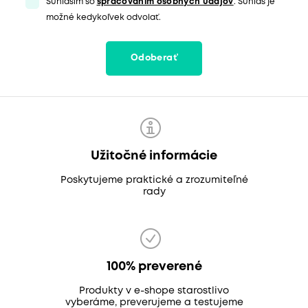
Súhlasím so
spracovaním osobných údajov
. Súhlas je
možné kedykoľvek odvolať.
Odoberať
Užitočné informácie
Poskytujeme praktické a zrozumiteľné
rady
100% preverené
Produkty v e-shope starostlivo
vyberáme, preverujeme a testujeme