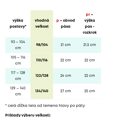
pr
–
výška
vhodná
p
– obvod
výška
postavy*
veľkost
pása
pas -
rozkrok
93 – 104
98/104
21 cm
21,5 cm
cm
105 – 116
110/116
22 cm
22 cm
cm
117 – 128
122/128
24 cm
22 cm
cm
129 – 140
134/140
27 cm
25 cm
cm
* celá dĺžka tela od temena hlavy po päty
Príklady výberu veľkosti: