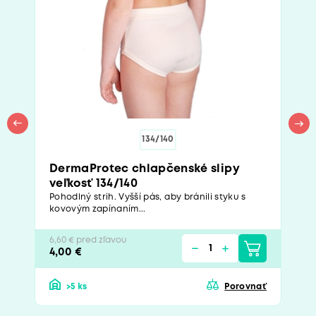
134/140
DermaProtec chlapčenské slipy
veľkosť 134/140
Pohodlný strih. Vyšší pás, aby bránili styku s
kovovým zapínaním...
6,60 € pred zľavou
4,00 €
>5 ks
Porovnať