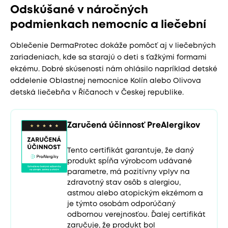
Odskúšané v náročných
podmienkach nemocníc a liečební
Oblečenie DermaProtec dokáže pomôcť aj v liečebných
zariadeniach, kde sa starajú o deti s ťažkými formami
ekzému. Dobré skúsenosti nám ohlásilo napríklad detské
oddelenie Oblastnej nemocnice Kolín alebo Olivova
detská liečebňa v Říčanoch v Českej republike.
Zaručená účinnosť PreAlergikov
Tento certifikát garantuje, že daný
produkt spĺňa výrobcom udávané
parametre, má pozitívny vplyv na
zdravotný stav osôb s alergiou,
astmou alebo atopickým ekzémom a
je týmto osobám odporúčaný
odbornou verejnosťou. Ďalej certifikát
zaručuje, že produkt bol