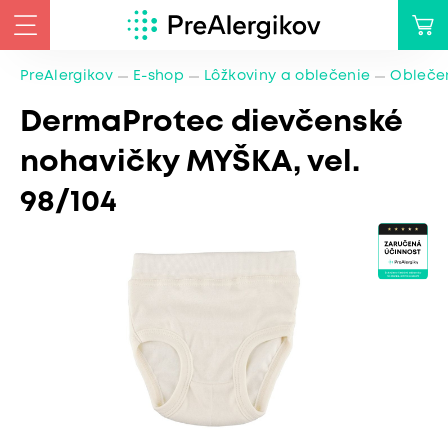
PreAlergikov
E-shop
Lôžkoviny a oblečenie
Oblečen
DermaProtec dievčenské
nohavičky MYŠKA, vel.
98/104