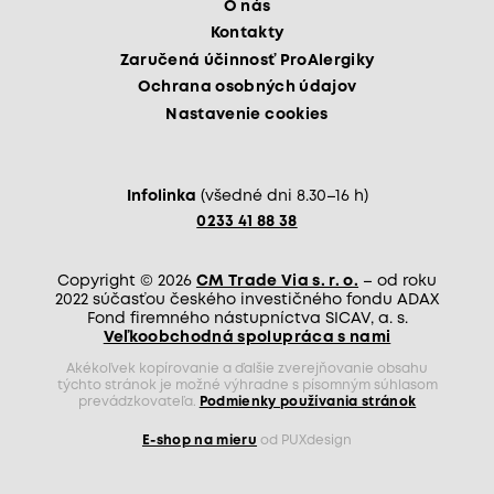
O nás
Kontakty
Zaručená účinnosť ProAlergiky
Ochrana osobných údajov
Nastavenie cookies
Infolinka
(všedné dni 8.30–16 h)
0233 41 88 38
Copyright © 2026
CM Trade Via s. r. o.
– od roku
2022 súčasťou českého investičného fondu ADAX
Fond firemného nástupníctva SICAV, a. s.
Veľkoobchodná spolupráca s nami
Akékoľvek kopírovanie a ďalšie zverejňovanie obsahu
týchto stránok je možné výhradne s písomným súhlasom
prevádzkovateľa.
Podmienky používania stránok
E-shop na mieru
od PUXdesign