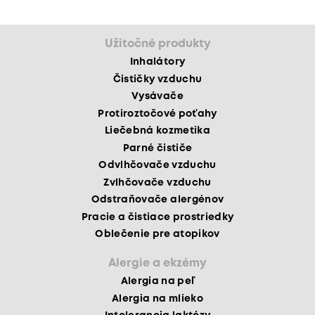
Užitočné produkty
Inhalátory
Čističky vzduchu
Vysávače
Protiroztočové poťahy
Liečebná kozmetika
Parné čističe
Odvlhčovače vzduchu
Zvlhčovače vzduchu
Odstraňovače alergénov
Pracie a čistiace prostriedky
Oblečenie pre atopikov
Alergie a ekzémy
Alergia na peľ
Alergia na mlieko