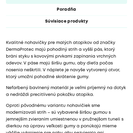
Poradňa
Súvisiace produkty
Kvalitné nohavičky pre malých atopikov od značky
DermaProtec majú pohodlný strih a vyšší pás, ktorý
bráni styku s kovovými prvkami zapínania vrchných
odevov. V páse majú širšiu gumu, aby dieťa počas
nosenia neškrtili. V náplete je navyše vytvorený otvor,
ktorý umožní pohodlné skrátenie gumy.
Nefarbený bavlnený materiál je veľmi príjemný na dotyk
a nedráždi precitlivenú pokožku atopika.
Oproti pôvodnému variantu nohavičiek sme
modernizovali strih – sú vybavené širšou gumou s
jemnejším zvieraním umiestnenou v pružnejšom tuneli s
dierkou na úpravu veľkosti gumy a ponúkajú mierne
väčšie vykrojenie pre nohy, aby nezvieralo ani