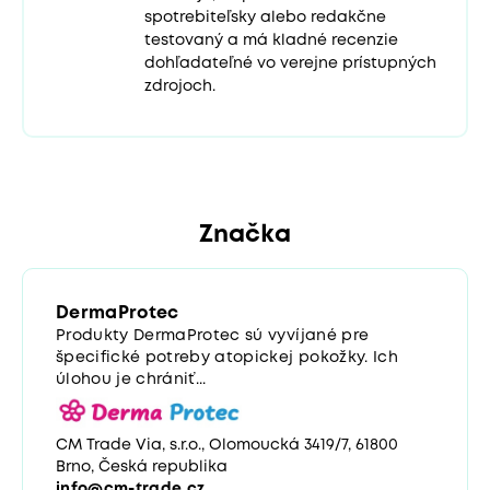
spotrebiteľsky alebo redakčne
testovaný a má kladné recenzie
dohľadateľné vo verejne prístupných
zdrojoch.
Značka
DermaProtec
Produkty DermaProtec sú vyvíjané pre
špecifické potreby atopickej pokožky. Ich
úlohou je chrániť...
CM Trade Via, s.r.o., Olomoucká 3419/7, 61800
Brno, Česká republika
info@cm-trade.cz