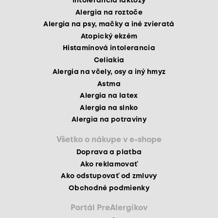
Intolerancia laktózy
Alergia na roztoče
Alergia na psy, mačky a iné zvieratá
Atopický ekzém
Histamínová intolerancia
Celiakia
Alergia na včely, osy a iný hmyz
Astma
Alergia na latex
Alergia na slnko
Alergia na potraviny
Všetko o nákupe v e-shope
Doprava a platba
Ako reklamovať
Ako odstupovať od zmluvy
Obchodné podmienky
Portál PreAlergikov