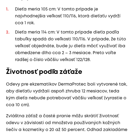
Dieťa meria 105 cm: V tomto prípade je
najvhodnejšia veľkosť 110/116, ktorá dieťaťu vydrží
cca 1 rok.
Dieťa meria 114 cm: V tomto prípade dieťa podľa
tabuľky spadá do veľkosti 110/116. V prípade, že túto
veľkosť objednáte, bude ju dieťa môcť využívať iba
obmedzene dlho cca 2 – 3 mesiace. Preto voľte
radšej o číslo väčšiu veľkosť 122/128.
Životnosť podľa záťaže
Odevy pre ekzematikov DermaProtec boli vytvorené tak,
aby dieťaťu vydržali aspoň zhruba 12 mesiacov, teda
kým dieťa nebude potrebovať väčšiu veľkosť (vyrastie o
cca 10 cm).
Zvláštna záťaž a časté pranie môžu skrátiť životnosť
odevu v závislosti od množstva používaných kožných
liečiv a kozmetiky o 20 až 50 percent. Odhad zakladáme