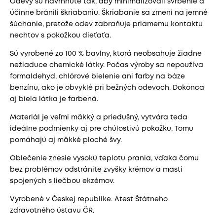
Odevy sú navrhnuté tak, aby minimalizovali svrbenie a
účinne bránili škriabaniu. Škriabanie sa zmení na jemné
šúchanie, pretože odev zabraňuje priamemu kontaktu
nechtov s pokožkou dieťaťa.
Sú vyrobené zo 100 % bavlny, ktorá neobsahuje žiadne
nežiaduce chemické látky. Počas výroby sa nepoužíva
formaldehyd, chlórové bielenie ani farby na báze
benzínu, ako je obvyklé pri bežných odevoch. Dokonca
aj biela látka je farbená.
Materiál je veľmi mäkký a priedušný, vytvára teda
ideálne podmienky aj pre chúlostivú pokožku. Tomu
pomáhajú aj mäkké ploché švy.
Oblečenie znesie vysokú teplotu prania, vďaka čomu
bez problémov odstránite zvyšky krémov a mastí
spojených s liečbou ekzémov.
Vyrobené v Českej republike. Atest Štátneho
zdravotného ústavu ČR.