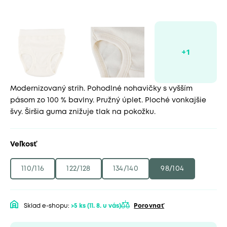
Modernizovaný strih. Pohodlné nohavičky s vyšším
pásom zo 100 % bavlny. Pružný úplet. Ploché vonkajšie
švy. Širšia guma znižuje tlak na pokožku.
Veľkosť
110/116
122/128
134/140
98/104
Sklad e-shopu:
>5 ks
(11. 8. u vás)
Porovnať