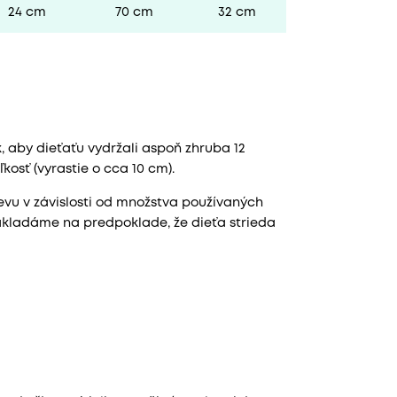
24 cm
70 cm
32 cm
 aby dieťaťu vydržali aspoň zhruba 12
osť (vyrastie o cca 10 cm).
devu v závislosti od množstva používaných
zakladáme na predpoklade, že dieťa strieda