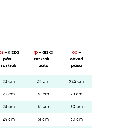
pr
– dĺžka
rp
– dĺžka
op
–
pás –
rozkrok –
obvod
rozkrok
päta
pása
23 cm
39 cm
27,5 cm
23 cm
41 cm
28 cm
23 cm
51 cm
30 cm
24 cm
61 cm
30 cm