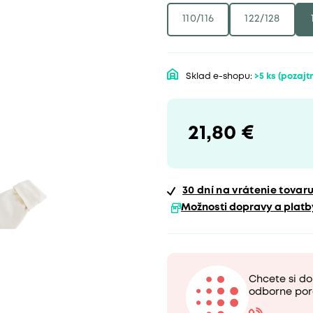
110/116
122/128
Sklad e-shopu:
>5 ks
(pozajtr
21,80 €
30 dní
na vrátenie tovar
Možnosti dopravy a platb
Chcete si do
odborne por