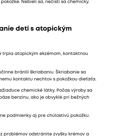
pokožke. Nebieli sa, nečistí sa chemicky.
anie detí s atopickým
é trpia atopickým ekzémom, kontaktnou
činne bránili škriabaniu. Škriabanie sa
memu kontaktu nechtov s pokožkou dieťaťa.
nežiaduce chemické látky. Počas výroby sa
báze benzínu, ako je obvyklé pri bežných
lne podmienky aj pre chúlostivú pokožku.
ez problémov odstránite zvyšky krémov a