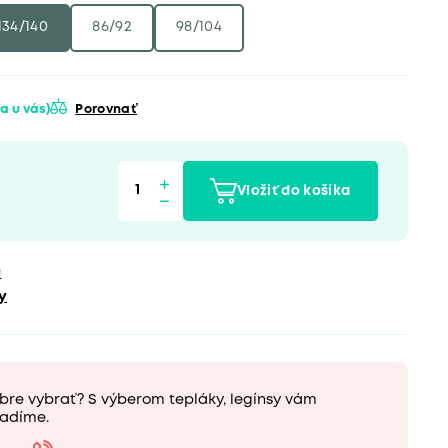
134/140
86/92
98/104
a u vás)
Porovnať
Vložiť do košíka
u
y
bre vybrať? S výberom tepláky, legínsy vám
adíme.