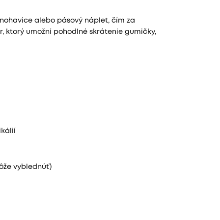
ť nohavice alebo pásový náplet, čím za
or, ktorý umožní pohodlné skrátenie gumičky,
kálií
ôže vyblednúť)