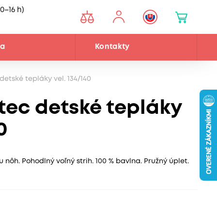
0–16 h)
ňa
Kontakty
etské tepláky vel. 134/140
ec detské tepláky
0
ôh. Pohodlný voľný strih. 100 % bavlna. Pružný úplet.