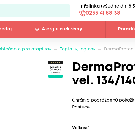
Infolinka
(všedné dni 8.3
0233 41 88 38
redaj
Alergie a ekzémy
Porad
blečenie pre atopikov
Tepláky, legínsy
DermaProtec d
DermaProt
vel. 134/14
Chránia podráždenú pokožku n
Rastúce.
Veľkosť