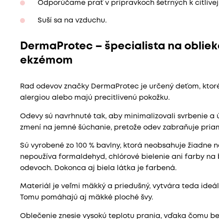
Odporúčame prať v prípravkoch šetrných k citlivej 
Suší sa na vzduchu.
DermaProtec – špecialista na obliek
ekzémom
Rad odevov značky DermaProtec je určený deťom, ktor
alergiou alebo majú precitlivenú pokožku.
Odevy sú navrhnuté tak, aby minimalizovali svrbenie a ú
zmení na jemné šúchanie, pretože odev zabraňuje pria
Sú vyrobené zo 100 % bavlny, ktorá neobsahuje žiadne 
nepoužíva formaldehyd, chlórové bielenie ani farby na 
odevoch. Dokonca aj biela látka je farbená.
Materiál je veľmi mäkký a priedušný, vytvára teda ideá
Tomu pomáhajú aj mäkké ploché švy.
Oblečenie znesie vysokú teplotu prania, vďaka čomu b