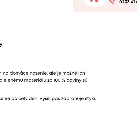
0233 41 
ty
n na domáce nosenie, ale je možné ich
bielenému materiálu zo 100 % bavlny sú
nie po celý deň. Vyšší pás zabraňuje styku