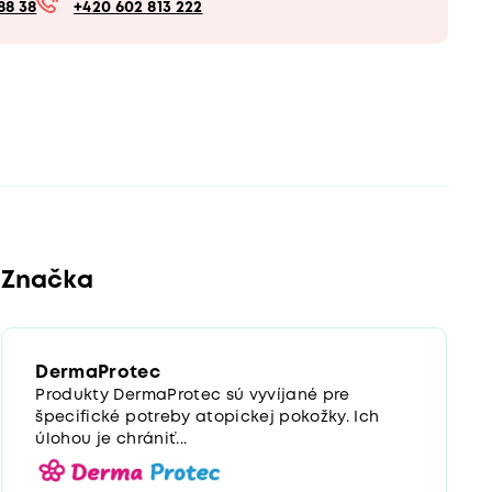
88 38
+420 602 813 222
Značka
DermaProtec
Produkty DermaProtec sú vyvíjané pre
špecifické potreby atopickej pokožky. Ich
úlohou je chrániť...