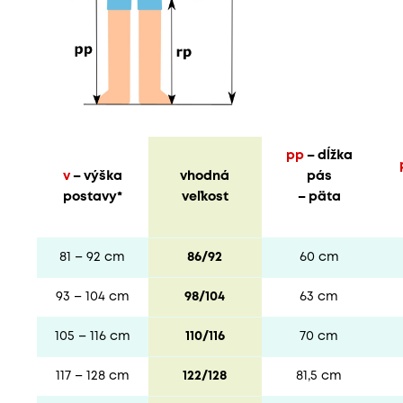
pp
– dĺžka
v
– výška
vhodná
pás
postavy*
veľkost
– päta
81 – 92 cm
86/92
60 cm
93 – 104 cm
98/104
63 cm
105 – 116 cm
110/116
70 cm
117 – 128 cm
122/128
81,5 cm