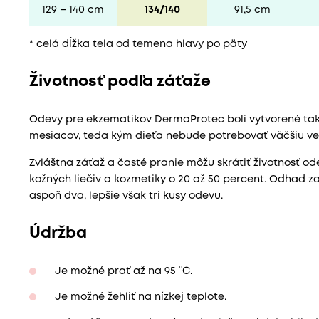
129 – 140 cm
134/140
91,5 cm
* celá dĺžka tela od temena hlavy po päty
Životnosť podľa záťaže
Odevy pre ekzematikov DermaProtec boli vytvorené tak,
mesiacov, teda kým dieťa nebude potrebovať väčšiu veľk
Zvláštna záťaž a časté pranie môžu skrátiť životnosť o
kožných liečiv a kozmetiky o 20 až 50 percent. Odhad 
aspoň dva, lepšie však tri kusy odevu.
Údržba
Je možné prať až na 95 °C.
Je možné žehliť na nízkej teplote.