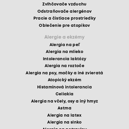
Zvlhčovače vzduchu
Odstraňovače alergénov
Pracie a čistiace prostriedky
Oblečenie pre atopikov
Alergie a ekzémy
Alergia na peľ
Alergia na mlieko
Intolerancia laktózy
Alergia na roztoče
Alergia na psy, mačky a iné zvieratá
Atopický ekzém
Histamínová intolerancia
Celiakia
Alergia na včely, osy a iný hmyz
Astma
Alergia na latex
Alergia na slnko